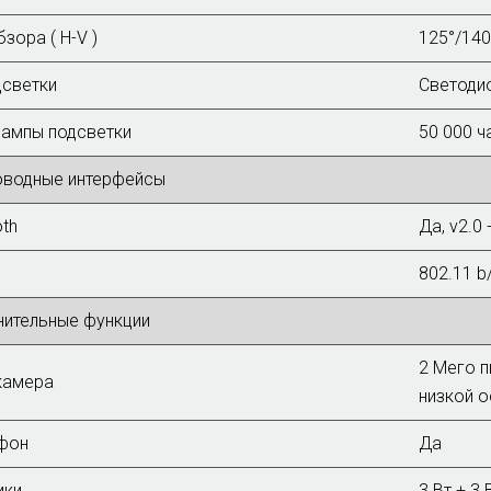
зора ( H-V )
125°/140
дсветки
Светоди
ампы подсветки
50 000 ч
оводные интерфейсы
oth
Да, v2.0 
802.11 b
ительные функции
2 Мего 
камера
низкой 
фон
Да
ики
3 Вт + 3 