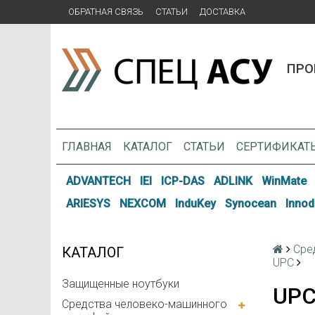
ОБРАТНАЯ СВЯЗЬ
СТАТЬИ
ДОСТАВКА
ПРО
ГЛАВНАЯ
КАТАЛОГ
СТАТЬИ
СЕРТИФИКАТ
ADVANTECH
IEI
ICP-DAS
ADLINK
WinMate
ARIESYS
NEXCOM
InduKey
Synocean
Innod
Сре
КАТАЛОГ
UPC
Защищенные ноутбуки
UPC
Средства человеко-машинного