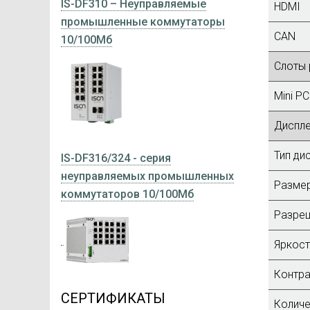
IS-DF310 – Неуправляемые
HDMI
промышленные коммутаторы
CAN
10/100Мб
Слоты
Mini PC
Диспл
Тип ди
IS-DF316/324 - серия
неуправляемых промышленных
Размер
коммутаторов 10/100Мб
Разре
Яркос
Контра
СЕРТИФИКАТЫ
Количе