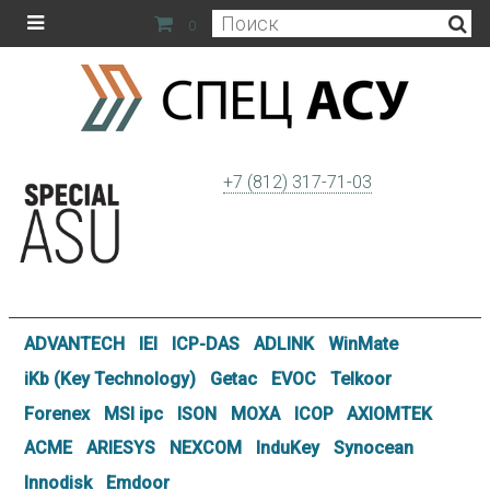
0
+7 (812) 317-71-03
ADVANTECH
IEI
ICP-DAS
ADLINK
WinMate
iKb (Key Technology)
Getac
EVOC
Telkoor
Forenex
MSI ipc
ISON
MOXA
ICOP
AXIOMTEK
ACME
ARIESYS
NEXCOM
InduKey
Synocean
Innodisk
Emdoor