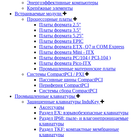
Энергоэффективные компьютеры
Крепёжные элементы
Встраиваемые модули
Процессорные платы
Платы формата 2.5"
Платы формата 3.5"
Платы формата 5.25"
Платы формата EPIC
Платы формата ETX, Q7 и COM Express
Платы формата Mini - ITX
Платы формата PC/104 ( PCI-104 )
Платы формата Pico-ITX
Промышленные материнские платы
Системы CompactPCI / PXI
Пассивные шины CompactPCI
Периферия CompactPCI
Системы сбора CompactPCI
Промышленные клавиатуры
Защищенные клавиатуры InduKey
Аксессуары
Раздел EX: взрывобезопасные клавиатуры
Раздел IP68: пыле- и влагонепроницаемые
клавиатуры
Раздел TKF: компактные мембранные
клавиатуры