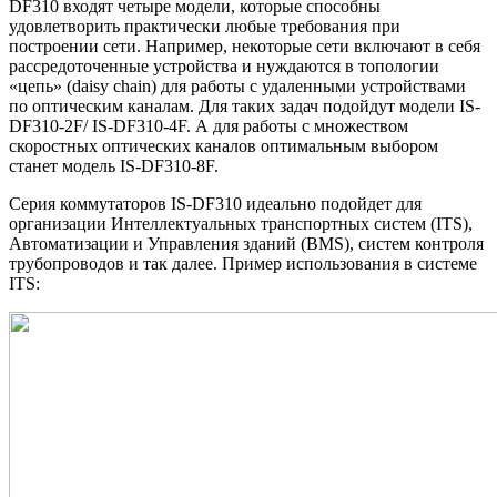
DF
310 входят четыре модели, которые способны
удовлетворить практически любые требования при
построении сети. Например, некоторые сети включают в себя
рассредоточенные устройства и нуждаются в топологии
«цепь» (
daisy
chain
) для работы с удаленными устройствами
по оптическим каналам. Для таких задач подойдут модели
IS
-
DF
310-2
F
/
IS
-
DF
310-4
F
. А для работы с множеством
скоростных оптических каналов оптимальным выбором
станет модель
IS
-
DF
310-8
F
.
Серия коммутаторов
IS
-
DF
310 идеально подойдет для
организации Интеллектуальных транспортных систем (
ITS
),
Автоматизации и Управления зданий (
BMS
), систем контроля
трубопроводов и так далее. Пример использования в системе
ITS
: