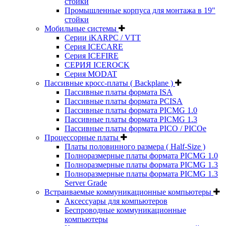
стойки
Промышленные корпуса для монтажа в 19"
стойки
Мобильные системы
Серии iKARPC / VTT
Серия ICECARE
Серия ICEFIRE
СЕРИЯ ICEROCK
Серия MODAT
Пассивные кросс-платы ( Backplane )
Пассивные платы формата ISA
Пассивные платы формата PCISA
Пассивные платы формата PICMG 1.0
Пассивные платы формата PICMG 1.3
Пассивные платы формата PICO / PICOe
Процессорные платы
Платы половинного размера ( Half-Size )
Полноразмерные платы формата PICMG 1.0
Полноразмерные платы формата PICMG 1.3
Полноразмерные платы формата PICMG 1.3
Server Grade
Встраиваемые коммуникационные компьютеры
Аксессуары для компьютеров
Беспроводные коммуникационные
компьютеры