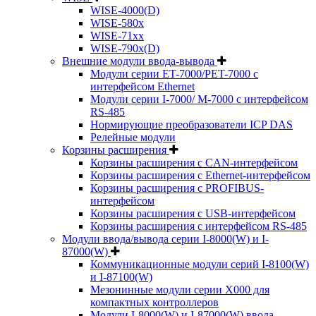
WISE-4000(D)
WISE-580x
WISE-71xx
WISE-790x(D)
Внешние модули ввода-вывода
Модули серии ET-7000/PET-7000 с
интерфейсом Ethernet
Модули серии I-7000/ M-7000 с интерфейсом
RS-485
Нормирующие преобразователи ICP DAS
Релейные модули
Корзины расширения
Корзины расширения с CAN-интерфейсом
Корзины расширения с Ethernet-интерфейсом
Корзины расширения с PROFIBUS-
интерфейсом
Корзины расширения с USB-интерфейсом
Корзины расширения с интерфейсом RS-485
Модули ввода/вывода серии I-8000(W) и I-
87000(W)
Коммуникационные модули серий I-8100(W)
и I-87100(W)
Мезонинные модули серии X000 для
компактных контроллеров
Модули I-8000(W) и I-87000(W) ввода-