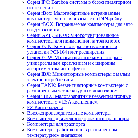
Серия IPC: Barebon системы в безвентиляторном
исполнении
Серия rBox: Малогабаритные встраиваемые
компьютеры устанавливаемые на DIN-рейку
Серия tBOX: Встраиваемые компьютеры для авто-
и жд траспорта
Серии AVL, SBOX: Многофунциональные
компьютеры для применения на транспорте
Серия ECN: Компьютеры с возможностью
установки PCI-104 плат расширения
Серия ECW: Малогабаритные компьютеры с
универсальным креплением и с широким
ассортиментом интерфейсов
Серия IBX: Миниатюрные компьютеры с малым
электропотреблением
Серия TANK: Безвентиляторные компьютеры с
расширенным температурным диапазоном
Серия uIBX: Малогабаритные безвентиляторные
компьютеры с VESA креплением
EZ Контроллеры
Высокопроизводительные компьютеры
Компьютеры для железнодорожного транспорта
Компьютеры для траспорта
Компьютеры, работающие в расширенном
температурном диапазоне