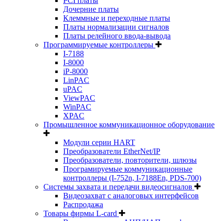
PCI платы
Дочерние платы
Клеммные и переходные платы
Платы нормализации сигналов
Платы релейного ввода-вывода
Программируемые контроллеры
I-7188
I-8000
iP-8000
LinPAC
uPAC
ViewPAC
WinPAC
XPAC
Промышленное коммуникационное оборудование
Модули серии HART
Преобразователи EtherNet/IP
Преобразователи, повторители, шлюзы
Програмируемые коммуникационные
контроллеры (I-752n, I-7188En, PDS-700)
Системы захвата и передачи видеосигналов
Видеозахват с аналоговых интерфейсов
Распродажа
Товары фирмы L-card