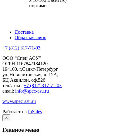
х 10/100 BaseT(X)
портами
Доставка
Обратная связь
+7 (812) 317-71-03
ООО “Спец АСУ”
ОГРН 1167847184120
194100, г.Санкт-Петербург
ул. Новолитовская, д. 15А,
БЦ Аквилон, оф.526
тел.\факс:
+7 (812) 317-71-03
email:
info@spec-asu.ru
www.spec-asu.ru
Работает на
InSales
Главное меню