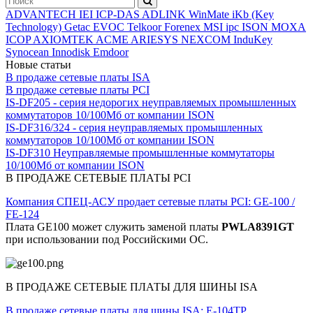
ADVANTECH
IEI
ICP-DAS
ADLINK
WinMate
iKb (Key
Technology)
Getac
EVOC
Telkoor
Forenex
MSI ipc
ISON
MOXA
ICOP
AXIOMTEK
ACME
ARIESYS
NEXCOM
InduKey
Synocean
Innodisk
Emdoor
Новые статьи
В продаже сетевые платы ISA
В продаже сетевые платы PCI
IS-DF205 - серия недорогих неуправляемых промышленных
коммутаторов 10/100Мб от компании ISON
IS-DF316/324 - серия неуправляемых промышленных
коммутаторов 10/100Мб от компании ISON
IS-DF310 Неуправляемые промышленные коммутаторы
10/100Мб от компании ISON
В ПРОДАЖЕ СЕТЕВЫЕ ПЛАТЫ PCI
Компания СПЕЦ-АСУ продает сетевые платы PCI: GE-100 /
FE-124
Плата GE100 может служить заменой платы
PWLA8391GT
при использовании под Российскими ОС.
В ПРОДАЖЕ СЕТЕВЫЕ ПЛАТЫ ДЛЯ ШИНЫ ISA
В продаже сетевые платы для шины ISA: E-104TP