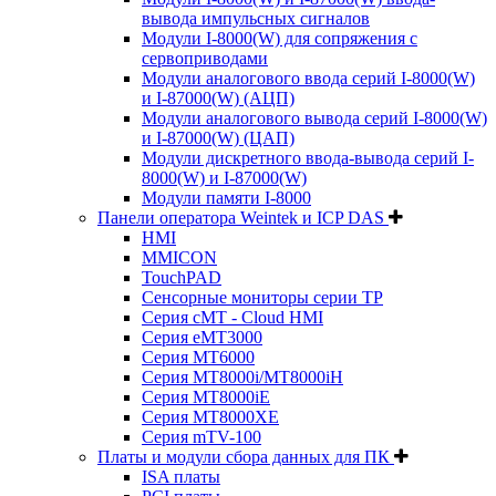
вывода импульсных сигналов
Модули I-8000(W) для сопряжения с
сервоприводами
Модули аналогового ввода серий I-8000(W)
и I-87000(W) (АЦП)
Модули аналогового вывода серий I-8000(W)
и I-87000(W) (ЦАП)
Модули дискретного ввода-вывода серий I-
8000(W) и I-87000(W)
Модули памяти I-8000
Панели оператора Weintek и ICP DAS
HMI
MMICON
TouchPAD
Сенсорные мониторы серии TP
Серия cMT - Cloud HMI
Серия eMT3000
Серия MT6000
Серия MT8000i/MT8000iH
Серия MT8000iE
Серия MT8000XE
Серия mTV-100
Платы и модули сбора данных для ПК
ISA платы