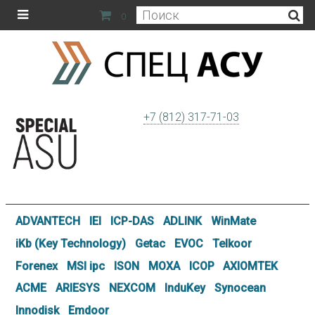
0
+7 (812) 317-71-03
ADVANTECH
IEI
ICP-DAS
ADLINK
WinMate
iKb (Key Technology)
Getac
EVOC
Telkoor
Forenex
MSI ipc
ISON
MOXA
ICOP
AXIOMTEK
ACME
ARIESYS
NEXCOM
InduKey
Synocean
Innodisk
Emdoor