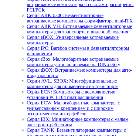
встраиваемые компьютеры со слотами расширения
PCI/PCIe
Серия ARK-6300: Безвентиляторные
встраиваемые компьютеры форм-фактора mini-ITX
Серия ARK-VH: Встраиваемые безвентиляторные
компьютеры для транспорта и видеонаблюдения
Серия eBOX: Универсальные встраиваемые
компьютеры
Серия IPC: Barebon системы в безвентиляторном
исполнении
Серия rBox: Малогабаритные встраиваемые
компьютеры устанавливаемые на DIN-рейку
Серия tBOX: Встраиваемые компьютеры для авто-
и жд траспорта
Серии AVL, SBOX: Многофунциональные
компьютеры для применения на транспорте
Серия ECN: Компьютеры с возможностью
установки PCI-104 плат расширения
Серия ECW: Малогабаритные компьютеры с
универсальным креплением и с широким
ассортиментом интерфейсов
Серия IBX: Миниатюрные компьютеры с малым
электропотреблением
Серия TANK: Безвентиляторные компьютеры с
расширенным температурным диапазоном