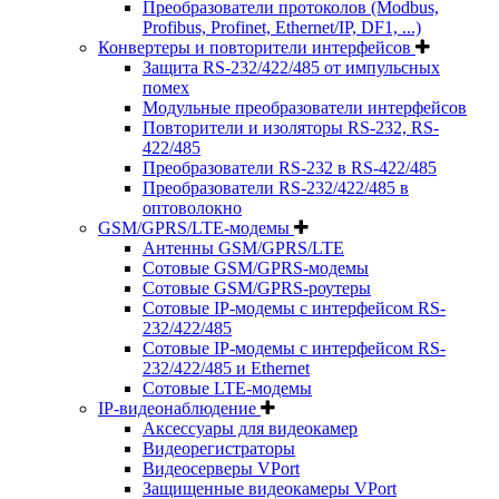
Преобразователи протоколов (Modbus,
Profibus, Profinet, Ethernet/IP, DF1, ...)
Конвертеры и повторители интерфейсов
Защита RS-232/422/485 от импульсных
помех
Модульные преобразователи интерфейсов
Повторители и изоляторы RS-232, RS-
422/485
Преобразователи RS-232 в RS-422/485
Преобразователи RS-232/422/485 в
оптоволокно
GSM/GPRS/LTE-модемы
Антенны GSM/GPRS/LTE
Сотовые GSM/GPRS-модемы
Сотовые GSM/GPRS-роутеры
Сотовые IP-модемы с интерфейсом RS-
232/422/485
Сотовые IP-модемы с интерфейсом RS-
232/422/485 и Ethernet
Сотовые LTE-модемы
IP-видеонаблюдение
Аксессуары для видеокамер
Видеорегистраторы
Видеосерверы VPort
Защищенные видеокамеры VPort