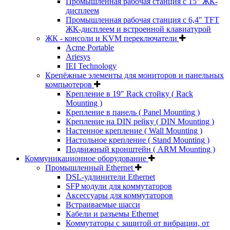
Промышленная рабочая станция с 15" ЖК-
дисплеем
Промышленная рабочая станция с 6,4" TFT
ЖК-дисплеем и встроенной клавиатурой
ЖК - консоли и KVM переключатели
Acme Portable
Ariesys
IEI Technology
Крепёжные элементы для мониторов и панельных
компьютеров
Крепление в 19" Rack стойку ( Rack
Mounting )
Крепление в панель ( Panel Mounting )
Крепление на DIN рейку ( DIN Mounting )
Настенное крепление ( Wall Mounting )
Настольное крепление ( Stand Mounting )
Подвижный кронштейн ( ARM Mounting )
Коммуникационное оборудование
Промышленный Ethernet
DSL-удлинители Ethernet
SFP модули для коммутаторов
Аксессуары для коммутаторов
Встраиваемые шасси
Кабели и разъемы Ethernet
Коммутаторы с защитой от вибрации, от