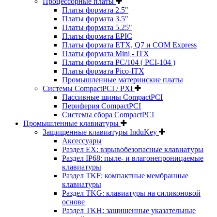
Процессорные платы
Платы формата 2.5"
Платы формата 3.5"
Платы формата 5.25"
Платы формата EPIC
Платы формата ETX, Q7 и COM Express
Платы формата Mini - ITX
Платы формата PC/104 ( PCI-104 )
Платы формата Pico-ITX
Промышленные материнские платы
Системы CompactPCI / PXI
Пассивные шины CompactPCI
Периферия CompactPCI
Системы сбора CompactPCI
Промышленные клавиатуры
Защищенные клавиатуры InduKey
Аксессуары
Раздел EX: взрывобезопасные клавиатуры
Раздел IP68: пыле- и влагонепроницаемые
клавиатуры
Раздел TKF: компактные мембранные
клавиатуры
Раздел TKG: клавиатуры на силиконовой
основе
Раздел TKH: защищенные указательные