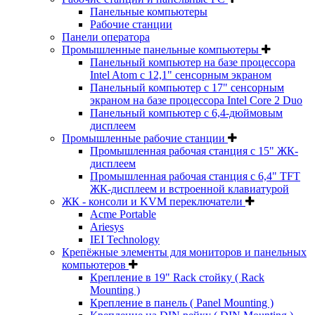
Панельные компьютеры
Рабочие станции
Панели оператора
Промышленные панельные компьютеры
Панельный компьютер на базе процессора
Intel Atom с 12,1" сенсорным экраном
Панельный компьютер с 17" сенсорным
экраном на базе процессора Intel Core 2 Duo
Панельный компьютер с 6,4-дюймовым
дисплеем
Промышленные рабочие станции
Промышленная рабочая станция с 15" ЖК-
дисплеем
Промышленная рабочая станция с 6,4" TFT
ЖК-дисплеем и встроенной клавиатурой
ЖК - консоли и KVM переключатели
Acme Portable
Ariesys
IEI Technology
Крепёжные элементы для мониторов и панельных
компьютеров
Крепление в 19" Rack стойку ( Rack
Mounting )
Крепление в панель ( Panel Mounting )