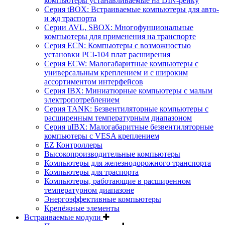
компьютеры устанавливаемые на DIN-рейку
Серия tBOX: Встраиваемые компьютеры для авто-
и жд траспорта
Серии AVL, SBOX: Многофунциональные
компьютеры для применения на транспорте
Серия ECN: Компьютеры с возможностью
установки PCI-104 плат расширения
Серия ECW: Малогабаритные компьютеры с
универсальным креплением и с широким
ассортиментом интерфейсов
Серия IBX: Миниатюрные компьютеры с малым
электропотреблением
Серия TANK: Безвентиляторные компьютеры с
расширенным температурным диапазоном
Серия uIBX: Малогабаритные безвентиляторные
компьютеры с VESA креплением
EZ Контроллеры
Высокопроизводительные компьютеры
Компьютеры для железнодорожного транспорта
Компьютеры для траспорта
Компьютеры, работающие в расширенном
температурном диапазоне
Энергоэффективные компьютеры
Крепёжные элементы
Встраиваемые модули