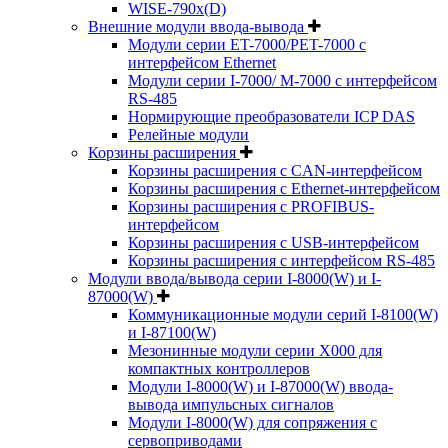
WISE-790x(D)
Внешние модули ввода-вывода
Модули серии ET-7000/PET-7000 с
интерфейсом Ethernet
Модули серии I-7000/ M-7000 с интерфейсом
RS-485
Нормирующие преобразователи ICP DAS
Релейные модули
Корзины расширения
Корзины расширения с CAN-интерфейсом
Корзины расширения с Ethernet-интерфейсом
Корзины расширения с PROFIBUS-
интерфейсом
Корзины расширения с USB-интерфейсом
Корзины расширения с интерфейсом RS-485
Модули ввода/вывода серии I-8000(W) и I-
87000(W)
Коммуникационные модули серий I-8100(W)
и I-87100(W)
Мезонинные модули серии X000 для
компактных контроллеров
Модули I-8000(W) и I-87000(W) ввода-
вывода импульсных сигналов
Модули I-8000(W) для сопряжения с
сервоприводами