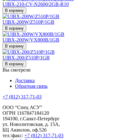
UIBX-210-CV-N2600/2GB-R10
В корзину
UIBX-200W/Z510P/1GB
В корзину
UIBX-200W/VX800B/1GB
В корзину
UIBX-200/Z510P/1GB
В корзину
Вы смотрели
Доставка
Обратная связь
+7 (812) 317-71-03
ООО “Спец АСУ”
ОГРН 1167847184120
194100, г.Санкт-Петербург
ул. Новолитовская, д. 15А,
БЦ Аквилон, оф.526
тел.\факс:
+7 (812) 317-71-03