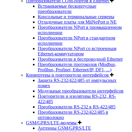
Преобразователи COM-портов в Ethernet
Встраиваемые бескорпусные
преобразователи
Консольные и терминальные серверы
Отладочные платы для MiiNePort и NE
Преобразователи NPort в промышленном
исполнении
Преобразователи NPort в стандартном
исполнении
Преобразователи NPort со встроенным
Ethernet-коммутатором
Преобразователи в беспроводной Ethernet
Преобразователи протоколов (Modbus,
Profibus, Profinet, Ethernet/IP, DF1, ...)
Конвертеры и повторители интерфейсов
Защита RS-232/422/485 от импульсных
помех
Модульные преобразователи интерфейсов
Повторители и изоляторы RS-232, RS-
422/485
Преобразователи RS-232 в RS-422/485
Преобразователи RS-232/422/485 в
оптоволокно
GSM/GPRS/LTE-модемы
Антенны GSM/GPRS/LTE