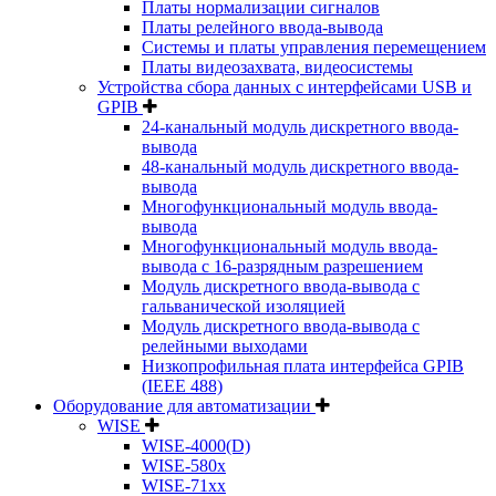
Платы нормализации сигналов
Платы релейного ввода-вывода
Системы и платы управления перемещением
Платы видеозахвата, видеосистемы
Устройства сбора данных с интерфейсами USB и
GPIB
24-канальный модуль дискретного ввода-
вывода
48-канальный модуль дискретного ввода-
вывода
Многофункциональный модуль ввода-
вывода
Многофункциональный модуль ввода-
вывода c 16-разрядным разрешением
Модуль дискретного ввода-вывода с
гальванической изоляцией
Модуль дискретного ввода-вывода с
релейными выходами
Низкопрофильная плата интерфейса GPIB
(IEEE 488)
Оборудование для автоматизации
WISE
WISE-4000(D)
WISE-580x
WISE-71xx