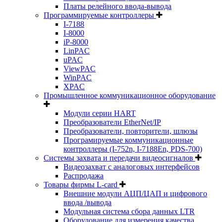
Платы релейного ввода-вывода
Программируемые контроллеры
I-7188
I-8000
iP-8000
LinPAC
uPAC
ViewPAC
WinPAC
XPAC
Промышленное коммуникационное оборудование
Модули серии HART
Преобразователи EtherNet/IP
Преобразователи, повторители, шлюзы
Програмируемые коммуникационные
контроллеры (I-752n, I-7188En, PDS-700)
Системы захвата и передачи видеосигналов
Видеозахват с аналоговых интерфейсов
Распродажа
Товары фирмы L-card
Внешние модули АЦП/ЦАП и цифрового
ввода /вывода
Модульная система сбора данных LTR
Оборудование для измерения качества