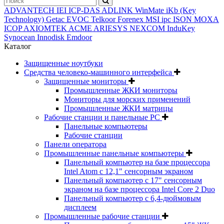
ADVANTECH
IEI
ICP-DAS
ADLINK
WinMate
iKb (Key
Technology)
Getac
EVOC
Telkoor
Forenex
MSI ipc
ISON
MOXA
ICOP
AXIOMTEK
ACME
ARIESYS
NEXCOM
InduKey
Synocean
Innodisk
Emdoor
Каталог
Защищенные ноутбуки
Средства человеко-машинного интерфейса
Защищенные мониторы
Промышленные ЖКИ мониторы
Мониторы для морских применений
Промышленные ЖКИ матрицы
Рабочие станции и панельные РС
Панельные компьютеры
Рабочие станции
Панели оператора
Промышленные панельные компьютеры
Панельный компьютер на базе процессора
Intel Atom с 12,1" сенсорным экраном
Панельный компьютер с 17" сенсорным
экраном на базе процессора Intel Core 2 Duo
Панельный компьютер с 6,4-дюймовым
дисплеем
Промышленные рабочие станции