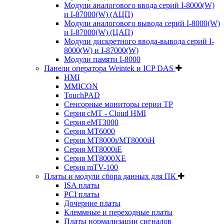
Модули аналогового ввода серий I-8000(W)
и I-87000(W) (АЦП)
Модули аналогового вывода серий I-8000(W)
и I-87000(W) (ЦАП)
Модули дискретного ввода-вывода серий I-
8000(W) и I-87000(W)
Модули памяти I-8000
Панели оператора Weintek и ICP DAS
HMI
MMICON
TouchPAD
Сенсорные мониторы серии TP
Серия cMT - Cloud HMI
Серия eMT3000
Серия MT6000
Серия MT8000i/MT8000iH
Серия MT8000iE
Серия MT8000XE
Серия mTV-100
Платы и модули сбора данных для ПК
ISA платы
PCI платы
Дочерние платы
Клеммные и переходные платы
Платы нормализации сигналов