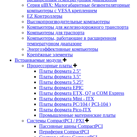
Серия uIBX: Малогабаритные безвентиляторные
компьютеры с VESA креплением
EZ Контроллеры
Высокопроизводительные компьютеры
Компьютеры для железнодорожного транспорта
Компьютеры для траспорта
Компьютеры, работающие в расширенном
температурном диапазоне
Энергоэффективные компьютеры
Крепёжные элементы
Встраиваемые модули
Процессорные платы
Платы формата 2.5"
Платы формата 3.5"
Платы формата 5.25"
Платы формата EPIC
Платы формата ETX, Q7 и COM Express
Платы формата Mini - ITX
Платы формата PC/104 ( PCI-104 )
Платы формата Pico-ITX
Промышленные материнские платы
Системы CompactPCI / PXI
Пассивные шины CompactPCI
Периферия CompactPCI