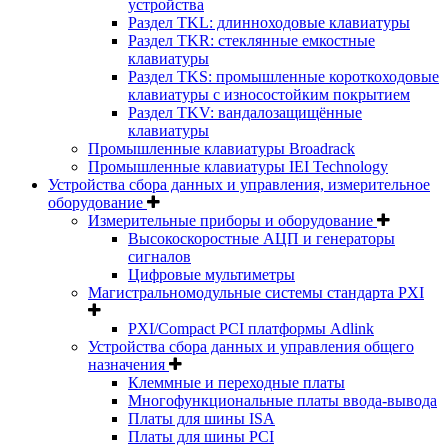
устройства
Раздел TKL: длинноходовые клавиатуры
Раздел TKR: стеклянные емкостные
клавиатуры
Раздел TKS: промышленные короткоходовые
клавиатуры с износостойким покрытием
Раздел TKV: вандалозащищённые
клавиатуры
Промышленные клавиатуры Broadrack
Промышленные клавиатуры IEI Technology
Устройства сбора данных и управления, измерительное
оборудование
Измерительные приборы и оборудование
Высокоскоростные АЦП и генераторы
сигналов
Цифровые мультиметры
Магистральномодульные системы стандарта PXI
PXI/Compact PCI платформы Adlink
Устройства сбора данных и управления общего
назначения
Клеммные и переходные платы
Многофункциональные платы ввода-вывода
Платы для шины ISA
Платы для шины PCI