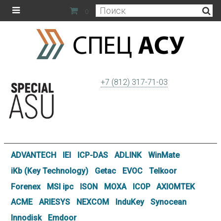
0
+7 (812) 317-71-03
ADVANTECH
IEI
ICP-DAS
ADLINK
WinMate
iKb (Key Technology)
Getac
EVOC
Telkoor
Forenex
MSI ipc
ISON
MOXA
ICOP
AXIOMTEK
ACME
ARIESYS
NEXCOM
InduKey
Synocean
Innodisk
Emdoor