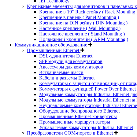
IEI Technology
Крепёжные элементы для мониторов и панельных 
Крепление в 19" Rack стойку ( Rack Mounting 
Крепление в панель ( Panel Mounting )
Крепление на DIN рейку ( DIN Mounting )
Настенное крепление ( Wall Mounting )
Настольное крепление ( Stand Mounting )
Подвижный кронштейн ( ARM Mounting )
Коммуникационное оборудование
Промышленный Ethernet
DSL-удлинители Ethernet
SFP модули для коммутаторов
Аксессуары для коммутаторов
Встраиваемые шасси
Кабели и разъемы Ethernet
Коммутаторы с защитой от вибрации, от попа
Коммутаторы с функцией Power Over Ethernet 
Модульные коммутаторы Industrial Ethernet для
Модульные коммутаторы Industrial Ethernet на
Неуправляемые коммутаторы Industrial Etherne
Оборудование беспроводного Ethernet
Промышленные Ethernet-конвертеры
Промышленные маршрутизаторы
Управляемые коммутаторы Industrial Ethernet
Преобразователи COM-портов в Ethernet