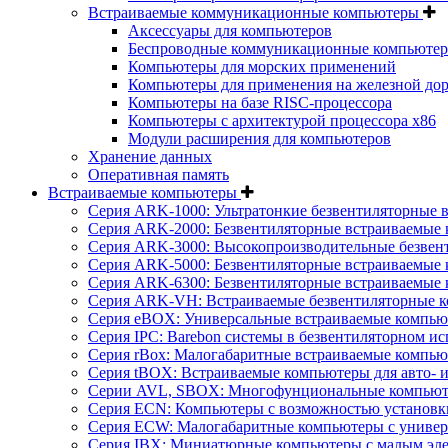
Встраиваемые коммуникационные компьютеры
Аксессуары для компьютеров
Беспроводные коммуникационные компьюте
Компьютеры для морских применений
Компьютеры для применения на железной дор
Компьютеры на базе RISC-процессора
Компьютеры с архитектурой процессора x86
Модули расширения для компьютеров
Хранение данных
Оперативная память
Встраиваемые компьютеры
Серия ARK-1000: Ультратонкие безвентиляторные 
Серия ARK-2000: Безвентиляторные встраиваемые 
Серия ARK-3000: Высокопроизводительные безвен
Серия ARK-5000: Безвентиляторные встраиваемые 
Серия ARK-6300: Безвентиляторные встраиваемые 
Серия ARK-VH: Встраиваемые безвентиляторные к
Серия eBOX: Универсальные встраиваемые компь
Серия IPC: Barebon системы в безвентиляторном и
Серия rBox: Малогабаритные встраиваемые компью
Серия tBOX: Встраиваемые компьютеры для авто- и
Серии AVL, SBOX: Многофунциональные компьюте
Серия ECN: Компьютеры с возможностью установки
Серия ECW: Малогабаритные компьютеры с универ
Серия IBX: Миниатюрные компьютеры с малым эл