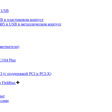
в USB
B в пластиковом корпусе
485 в USB в металлическом корпусе
зветвители)
/104 Plus
I (с поддержкой PCI и PCI-X)
и Fieldbus
net
йсами