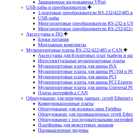
Защищенные видеокамеры VPort
USB-хабы и преобразователи
1-портовые преобразователи RS-232/422/485 
USB-хабы
Многопортовые преобразователи RS-232 в US
Многопортовые преобразователи RS-232/422/
Аксессуары и ПО
Блоки питания
Монтажные комплекты
Мультипортовые платы RS-232/422/485 и CAN
Аксессуары для 8-портовых плат (кабели и ра
Интеллектуальные мультипортовые платы
Мультипортовые платы для шины ISA
Мультипортовые платы для шины PC/104 и PC
Мультипортовые платы для шины PCI
Мультипортовые платы для шины PCI Express
Мультипортовые платы для шины Universal PC
Платы интерфейса CAN
Оборудование для передачи данных, сетей Ethernet 
Коммуникационные платы
Оборудование для полевых шин Fieldbus
Оборудование для промышленных сетей Ether
Оборудование с последовательными интерфе
Платформы для межсетевых экранов
Промышленные модемы