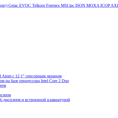
logy)
Getac
EVOC
Telkoor
Forenex
MSI ipc
ISON
MOXA
ICOP
AX
l Atom с 12,1" сенсорным экраном
 на базе процессора Intel Core 2 Duo
еем
сплеем
К-дисплеем и встроенной клавиатурой