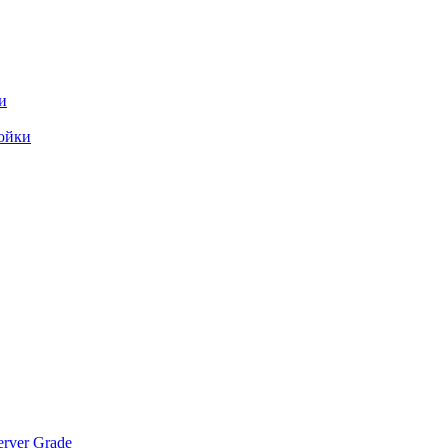
и
ойки
rver Grade