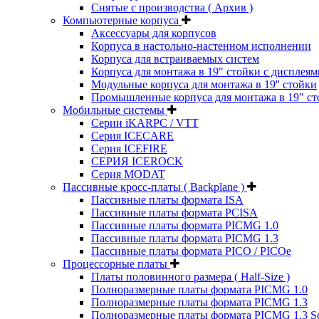
Снятые с производства ( Архив )
Компьютерные корпуса
Аксессуары для корпусов
Корпуса в настольно-настенном исполнении
Корпуса для встраиваемых систем
Корпуса для монтажа в 19" стойки с дисплеям
Модульные корпуса для монтажа в 19'' стойки
Промышленные корпуса для монтажа в 19" ст
Мобильные системы
Серии iKARPC / VTT
Серия ICECARE
Серия ICEFIRE
СЕРИЯ ICEROCK
Серия MODAT
Пассивные кросс-платы ( Backplane )
Пассивные платы формата ISA
Пассивные платы формата PCISA
Пассивные платы формата PICMG 1.0
Пассивные платы формата PICMG 1.3
Пассивные платы формата PICO / PICOe
Процессорные платы
Платы половинного размера ( Half-Size )
Полноразмерные платы формата PICMG 1.0
Полноразмерные платы формата PICMG 1.3
Полноразмерные платы формата PICMG 1.3 Se