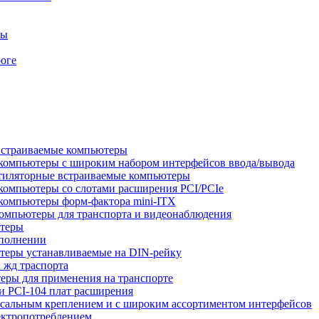
ры
оге
встраиваемые компьютеры
компьютеры с широким набором интерфейсов ввода/вывода
тиляторные встраиваемые компьютеры
компьютеры со слотами расширения PCI/PCIe
компьютеры форм-фактора mini-ITX
омпьютеры для транспорта и видеонаблюдения
ютеры
сполнении
теры устанавливаемые на DIN-рейку
 жд траспорта
ры для применения на транспорте
 PCI-104 плат расширения
сальным креплением и с широким ассортиментом интерфейсов
ектропотреблением