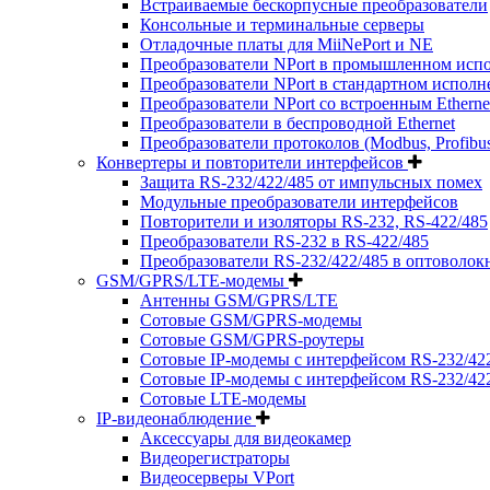
Встраиваемые бескорпусные преобразователи
Консольные и терминальные серверы
Отладочные платы для MiiNePort и NE
Преобразователи NPort в промышленном исп
Преобразователи NPort в стандартном испол
Преобразователи NPort со встроенным Ethern
Преобразователи в беспроводной Ethernet
Преобразователи протоколов (Modbus, Profibus, Pr
Конвертеры и повторители интерфейсов
Защита RS-232/422/485 от импульсных помех
Модульные преобразователи интерфейсов
Повторители и изоляторы RS-232, RS-422/485
Преобразователи RS-232 в RS-422/485
Преобразователи RS-232/422/485 в оптоволок
GSM/GPRS/LTE-модемы
Антенны GSM/GPRS/LTE
Сотовые GSM/GPRS-модемы
Сотовые GSM/GPRS-роутеры
Сотовые IP-модемы с интерфейсом RS-232/42
Сотовые IP-модемы с интерфейсом RS-232/422/
Сотовые LTE-модемы
IP-видеонаблюдение
Аксессуары для видеокамер
Видеорегистраторы
Видеосерверы VPort