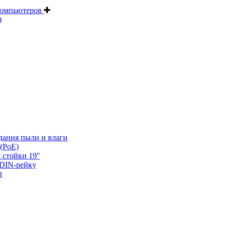
компьютеров
)
дания пыли и влаги
(PoE)
 стойки 19''
 DIN-рейку
t