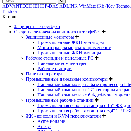
ADVANTECH
IEI
ICP-DAS
ADLINK
WinMate
iKb (Key Techno
Emdoor
Каталог
Защищенные ноутбуки
Средства человеко-машинного интерфейса
Защищенные мониторы
Промышленные ЖКИ мониторы
Мониторы для морских применений
Промышленные ЖКИ матрицы
Рабочие станции и панельные РС
Панельные компьютеры
Рабочие станции
Панели оператора
Промышленные панельные компьютеры
Панельный компьютер на базе процессора Inte
Панельный компьютер с 17" сенсорным экраном
Панельный компьютер с 6,4-дюймовым диспл
Промышленные рабочие станции
Промышленная рабочая станция с 15" ЖК-ди
Промышленная рабочая станция с 6,4" TFT Ж
ЖК - консоли и KVM переключатели
Acme Portable
Ariesys