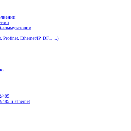
олнении
нении
et-коммутатором
ofinet, Ethernet/IP, DF1, ...)
но
2/485
485 и Ethernet