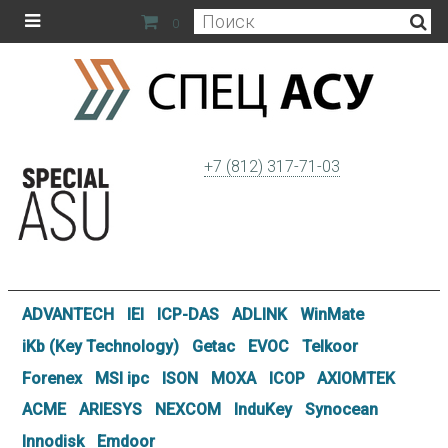
0
+7 (812) 317-71-03
ADVANTECH
IEI
ICP-DAS
ADLINK
WinMate
iKb (Key Technology)
Getac
EVOC
Telkoor
Forenex
MSI ipc
ISON
MOXA
ICOP
AXIOMTEK
ACME
ARIESYS
NEXCOM
InduKey
Synocean
Innodisk
Emdoor