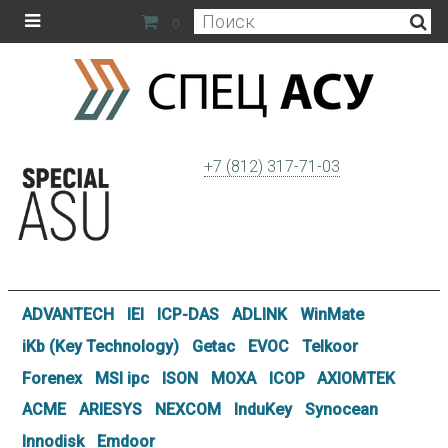
0
+7 (812) 317-71-03
ADVANTECH
IEI
ICP-DAS
ADLINK
WinMate
iKb (Key Technology)
Getac
EVOC
Telkoor
Forenex
MSI ipc
ISON
MOXA
ICOP
AXIOMTEK
ACME
ARIESYS
NEXCOM
InduKey
Synocean
Innodisk
Emdoor