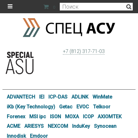
0
+7 (812) 317-71-03
ADVANTECH
IEI
ICP-DAS
ADLINK
WinMate
iKb (Key Technology)
Getac
EVOC
Telkoor
Forenex
MSI ipc
ISON
MOXA
ICOP
AXIOMTEK
ACME
ARIESYS
NEXCOM
InduKey
Synocean
Innodisk
Emdoor