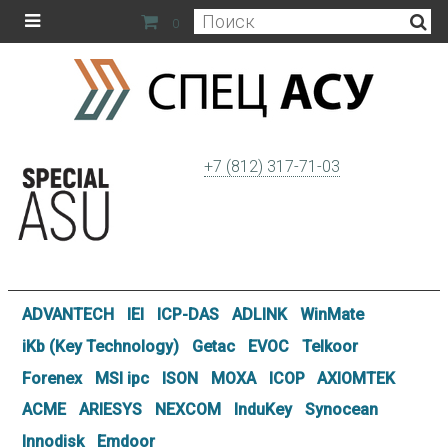
0
+7 (812) 317-71-03
ADVANTECH
IEI
ICP-DAS
ADLINK
WinMate
iKb (Key Technology)
Getac
EVOC
Telkoor
Forenex
MSI ipc
ISON
MOXA
ICOP
AXIOMTEK
ACME
ARIESYS
NEXCOM
InduKey
Synocean
Innodisk
Emdoor