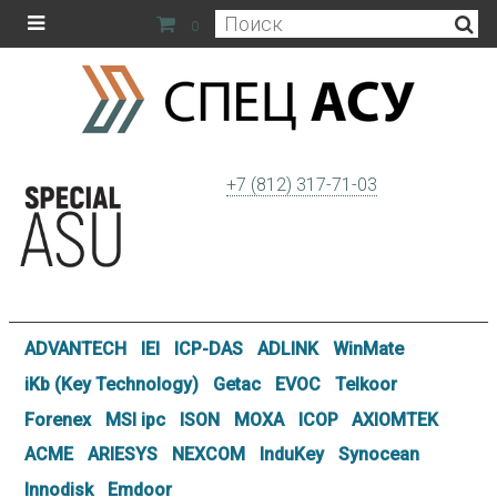
0
+7 (812) 317-71-03
ADVANTECH
IEI
ICP-DAS
ADLINK
WinMate
iKb (Key Technology)
Getac
EVOC
Telkoor
Forenex
MSI ipc
ISON
MOXA
ICOP
AXIOMTEK
ACME
ARIESYS
NEXCOM
InduKey
Synocean
Innodisk
Emdoor