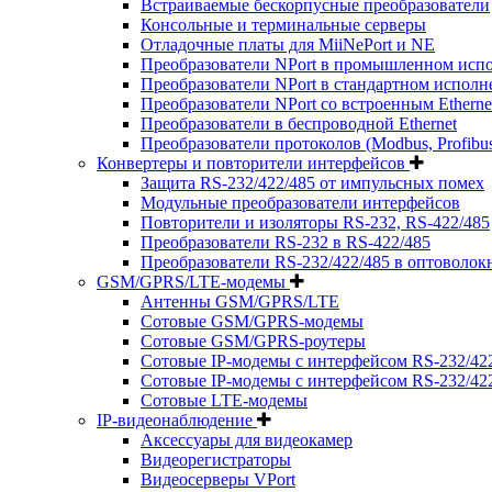
Встраиваемые бескорпусные преобразователи
Консольные и терминальные серверы
Отладочные платы для MiiNePort и NE
Преобразователи NPort в промышленном исп
Преобразователи NPort в стандартном испол
Преобразователи NPort со встроенным Ethern
Преобразователи в беспроводной Ethernet
Преобразователи протоколов (Modbus, Profibus, Pr
Конвертеры и повторители интерфейсов
Защита RS-232/422/485 от импульсных помех
Модульные преобразователи интерфейсов
Повторители и изоляторы RS-232, RS-422/485
Преобразователи RS-232 в RS-422/485
Преобразователи RS-232/422/485 в оптоволок
GSM/GPRS/LTE-модемы
Антенны GSM/GPRS/LTE
Сотовые GSM/GPRS-модемы
Сотовые GSM/GPRS-роутеры
Сотовые IP-модемы с интерфейсом RS-232/42
Сотовые IP-модемы с интерфейсом RS-232/422/
Сотовые LTE-модемы
IP-видеонаблюдение
Аксессуары для видеокамер
Видеорегистраторы
Видеосерверы VPort