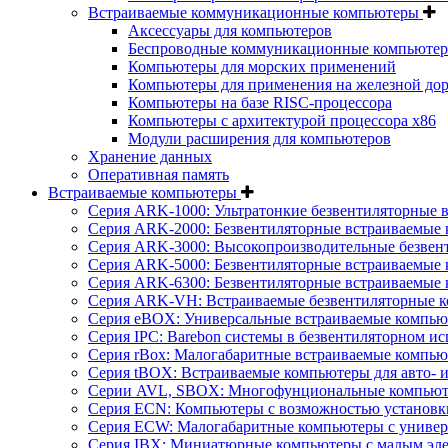
Встраиваемые коммуникационные компьютеры
Аксессуары для компьютеров
Беспроводные коммуникационные компьюте
Компьютеры для морских применений
Компьютеры для применения на железной дор
Компьютеры на базе RISC-процессора
Компьютеры с архитектурой процессора x86
Модули расширения для компьютеров
Хранение данных
Оперативная память
Встраиваемые компьютеры
Серия ARK-1000: Ультратонкие безвентиляторные 
Серия ARK-2000: Безвентиляторные встраиваемые 
Серия ARK-3000: Высокопроизводительные безвен
Серия ARK-5000: Безвентиляторные встраиваемые 
Серия ARK-6300: Безвентиляторные встраиваемые 
Серия ARK-VH: Встраиваемые безвентиляторные к
Серия eBOX: Универсальные встраиваемые компь
Серия IPC: Barebon системы в безвентиляторном и
Серия rBox: Малогабаритные встраиваемые компью
Серия tBOX: Встраиваемые компьютеры для авто- и
Серии AVL, SBOX: Многофунциональные компьюте
Серия ECN: Компьютеры с возможностью установки
Серия ECW: Малогабаритные компьютеры с универ
Серия IBX: Миниатюрные компьютеры с малым эл