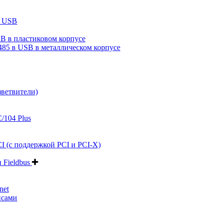
в USB
B в пластиковом корпусе
485 в USB в металлическом корпусе
зветвители)
/104 Plus
I (с поддержкой PCI и PCI-X)
и Fieldbus
net
йсами