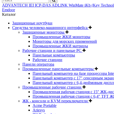
ADVANTECH
IEI
ICP-DAS
ADLINK
WinMate
iKb (Key Techno
Emdoor
Каталог
Защищенные ноутбуки
Средства человеко-машинного интерфейса
Защищенные мониторы
Промышленные ЖКИ мониторы
Мониторы для морских применений
Промышленные ЖКИ матрицы
Рабочие станции и панельные РС
Панельные компьютеры
Рабочие станции
Панели оператора
Промышленные панельные компьютеры
Панельный компьютер на базе процессора Inte
Панельный компьютер с 17" сенсорным экраном
Панельный компьютер с 6,4-дюймовым диспл
Промышленные рабочие станции
Промышленная рабочая станция с 15" ЖК-ди
Промышленная рабочая станция с 6,4" TFT Ж
ЖК - консоли и KVM переключатели
Acme Portable
Ariesys