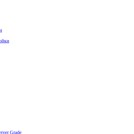
и
ойки
rver Grade