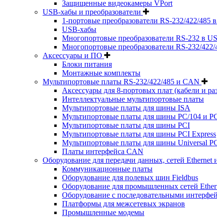
Защищенные видеокамеры VPort
USB-хабы и преобразователи
1-портовые преобразователи RS-232/422/485 
USB-хабы
Многопортовые преобразователи RS-232 в US
Многопортовые преобразователи RS-232/422/
Аксессуары и ПО
Блоки питания
Монтажные комплекты
Мультипортовые платы RS-232/422/485 и CAN
Аксессуары для 8-портовых плат (кабели и ра
Интеллектуальные мультипортовые платы
Мультипортовые платы для шины ISA
Мультипортовые платы для шины PC/104 и PC
Мультипортовые платы для шины PCI
Мультипортовые платы для шины PCI Express
Мультипортовые платы для шины Universal PC
Платы интерфейса CAN
Оборудование для передачи данных, сетей Ethernet 
Коммуникационные платы
Оборудование для полевых шин Fieldbus
Оборудование для промышленных сетей Ether
Оборудование с последовательными интерфе
Платформы для межсетевых экранов
Промышленные модемы