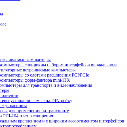
ры
оге
встраиваемые компьютеры
компьютеры с широким набором интерфейсов ввода/вывода
тиляторные встраиваемые компьютеры
компьютеры со слотами расширения PCI/PCIe
компьютеры форм-фактора mini-ITX
омпьютеры для транспорта и видеонаблюдения
ютеры
сполнении
теры устанавливаемые на DIN-рейку
 жд траспорта
ры для применения на транспорте
 PCI-104 плат расширения
сальным креплением и с широким ассортиментом интерфейсов
ектропотреблением