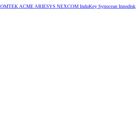
IOMTEK
ACME
ARIESYS
NEXCOM
InduKey
Synocean
Innodisk