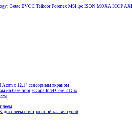
logy)
Getac
EVOC
Telkoor
Forenex
MSI ipc
ISON
MOXA
ICOP
AX
l Atom с 12,1" сенсорным экраном
 на базе процессора Intel Core 2 Duo
еем
сплеем
К-дисплеем и встроенной клавиатурой