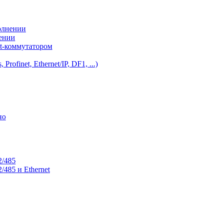
олнении
нении
et-коммутатором
ofinet, Ethernet/IP, DF1, ...)
но
2/485
485 и Ethernet