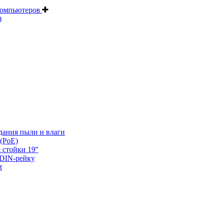
компьютеров
)
дания пыли и влаги
(PoE)
 стойки 19''
 DIN-рейку
t