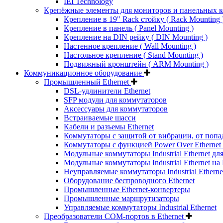
IEI Technology
Крепёжные элементы для мониторов и панельных 
Крепление в 19" Rack стойку ( Rack Mounting 
Крепление в панель ( Panel Mounting )
Крепление на DIN рейку ( DIN Mounting )
Настенное крепление ( Wall Mounting )
Настольное крепление ( Stand Mounting )
Подвижный кронштейн ( ARM Mounting )
Коммуникационное оборудование
Промышленный Ethernet
DSL-удлинители Ethernet
SFP модули для коммутаторов
Аксессуары для коммутаторов
Встраиваемые шасси
Кабели и разъемы Ethernet
Коммутаторы с защитой от вибрации, от попа
Коммутаторы с функцией Power Over Ethernet 
Модульные коммутаторы Industrial Ethernet для
Модульные коммутаторы Industrial Ethernet на
Неуправляемые коммутаторы Industrial Etherne
Оборудование беспроводного Ethernet
Промышленные Ethernet-конвертеры
Промышленные маршрутизаторы
Управляемые коммутаторы Industrial Ethernet
Преобразователи COM-портов в Ethernet