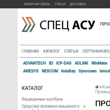
ОБРАТНАЯ СВЯЗЬ
СТАТЬИ
ДОСТАВКА
ПРО
ГЛАВНАЯ
КАТАЛОГ
СТАТЬИ
СЕРТИФИКАТ
ADVANTECH
IEI
ICP-DAS
ADLINK
WinMate
ARIESYS
NEXCOM
InduKey
Synocean
Innod
Ком
КАТАЛОГ
Промыш
Защищенные ноутбуки
ПР
Средства человеко-машинного