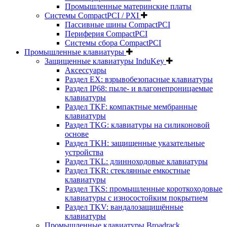
Промышленные материнские платы
Системы CompactPCI / PXI
Пассивные шины CompactPCI
Периферия CompactPCI
Системы сбора CompactPCI
Промышленные клавиатуры
Защищенные клавиатуры InduKey
Аксессуары
Раздел EX: взрывобезопасные клавиатуры
Раздел IP68: пыле- и влагонепроницаемые
клавиатуры
Раздел TKF: компактные мембранные
клавиатуры
Раздел TKG: клавиатуры на силиконовой
основе
Раздел TKH: защищенные указательные
устройства
Раздел TKL: длинноходовые клавиатуры
Раздел TKR: стеклянные емкостные
клавиатуры
Раздел TKS: промышленные короткоходовые
клавиатуры с износостойким покрытием
Раздел TKV: вандалозащищённые
клавиатуры
Промышленные клавиатуры Broadrack