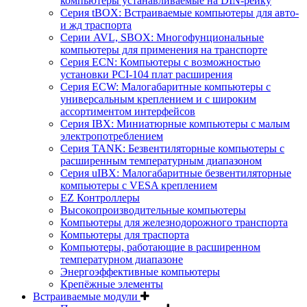
компьютеры устанавливаемые на DIN-рейку
Серия tBOX: Встраиваемые компьютеры для авто-
и жд траспорта
Серии AVL, SBOX: Многофунциональные
компьютеры для применения на транспорте
Серия ECN: Компьютеры с возможностью
установки PCI-104 плат расширения
Серия ECW: Малогабаритные компьютеры с
универсальным креплением и с широким
ассортиментом интерфейсов
Серия IBX: Миниатюрные компьютеры с малым
электропотреблением
Серия TANK: Безвентиляторные компьютеры с
расширенным температурным диапазоном
Серия uIBX: Малогабаритные безвентиляторные
компьютеры с VESA креплением
EZ Контроллеры
Высокопроизводительные компьютеры
Компьютеры для железнодорожного транспорта
Компьютеры для траспорта
Компьютеры, работающие в расширенном
температурном диапазоне
Энергоэффективные компьютеры
Крепёжные элементы
Встраиваемые модули