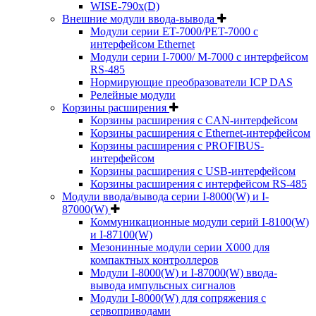
WISE-790x(D)
Внешние модули ввода-вывода
Модули серии ET-7000/PET-7000 с
интерфейсом Ethernet
Модули серии I-7000/ M-7000 с интерфейсом
RS-485
Нормирующие преобразователи ICP DAS
Релейные модули
Корзины расширения
Корзины расширения с CAN-интерфейсом
Корзины расширения с Ethernet-интерфейсом
Корзины расширения с PROFIBUS-
интерфейсом
Корзины расширения с USB-интерфейсом
Корзины расширения с интерфейсом RS-485
Модули ввода/вывода серии I-8000(W) и I-
87000(W)
Коммуникационные модули серий I-8100(W)
и I-87100(W)
Мезонинные модули серии X000 для
компактных контроллеров
Модули I-8000(W) и I-87000(W) ввода-
вывода импульсных сигналов
Модули I-8000(W) для сопряжения с
сервоприводами