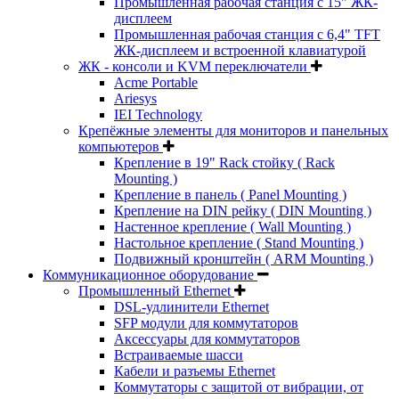
Промышленная рабочая станция с 15" ЖК-
дисплеем
Промышленная рабочая станция с 6,4" TFT
ЖК-дисплеем и встроенной клавиатурой
ЖК - консоли и KVM переключатели
Acme Portable
Ariesys
IEI Technology
Крепёжные элементы для мониторов и панельных
компьютеров
Крепление в 19" Rack стойку ( Rack
Mounting )
Крепление в панель ( Panel Mounting )
Крепление на DIN рейку ( DIN Mounting )
Настенное крепление ( Wall Mounting )
Настольное крепление ( Stand Mounting )
Подвижный кронштейн ( ARM Mounting )
Коммуникационное оборудование
Промышленный Ethernet
DSL-удлинители Ethernet
SFP модули для коммутаторов
Аксессуары для коммутаторов
Встраиваемые шасси
Кабели и разъемы Ethernet
Коммутаторы с защитой от вибрации, от