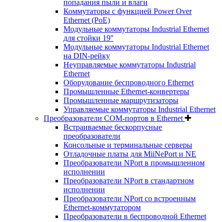
попадания пыли и влаги
Коммутаторы с функцией Power Over
Ethernet (PoE)
Модульные коммутаторы Industrial Ethernet
для стойки 19''
Модульные коммутаторы Industrial Ethernet
на DIN-рейку
Неуправляемые коммутаторы Industrial
Ethernet
Оборудование беспроводного Ethernet
Промышленные Ethernet-конвертеры
Промышленные маршрутизаторы
Управляемые коммутаторы Industrial Ethernet
Преобразователи COM-портов в Ethernet
Встраиваемые бескорпусные
преобразователи
Консольные и терминальные серверы
Отладочные платы для MiiNePort и NE
Преобразователи NPort в промышленном
исполнении
Преобразователи NPort в стандартном
исполнении
Преобразователи NPort со встроенным
Ethernet-коммутатором
Преобразователи в беспроводной Ethernet