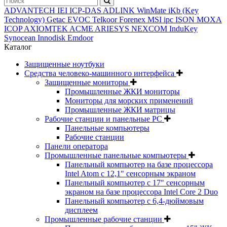
ADVANTECH
IEI
ICP-DAS
ADLINK
WinMate
iKb (Key
Technology)
Getac
EVOC
Telkoor
Forenex
MSI ipc
ISON
MOXA
ICOP
AXIOMTEK
ACME
ARIESYS
NEXCOM
InduKey
Synocean
Innodisk
Emdoor
Каталог
Защищенные ноутбуки
Средства человеко-машинного интерфейса
Защищенные мониторы
Промышленные ЖКИ мониторы
Мониторы для морских применений
Промышленные ЖКИ матрицы
Рабочие станции и панельные РС
Панельные компьютеры
Рабочие станции
Панели оператора
Промышленные панельные компьютеры
Панельный компьютер на базе процессора
Intel Atom с 12,1" сенсорным экраном
Панельный компьютер с 17" сенсорным
экраном на базе процессора Intel Core 2 Duo
Панельный компьютер с 6,4-дюймовым
дисплеем
Промышленные рабочие станции