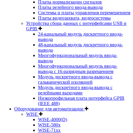
Платы нормализации сигналов
Платы релейного ввода-вывода
Системы и платы управления перемещением
Платы видеозахвата, видеосистемы
Устройства сбора данных с интерфейсами USB и
GPIB
24-канальный модуль дискретного ввода-
вывода
48-канальный модуль дискретного ввода-
вывода
Многофункциональный модуль ввода-
вывода
Многофункциональный модуль ввода-
вывода c 16-разрядным разрешением
Модуль дискретного ввода-вывода с
гальванической изоляцией
Модуль дискретного ввода-вывода с
релейными выходами
Низкопрофильная плата интерфейса GPIB
(IEEE 488)
Оборудование для автоматизации
WISE
WISE-4000(D)
WISE-580x
WISE-71xx