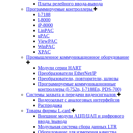
Платы релейного ввода-вывода
Программируемые контроллеры
I-7188
I-8000
iP-8000
LinPAC
uPAC
ViewPAC
WinPAC
XPAC
Промышленное коммуникационное оборудование
Модули серии HART
Преобразователи EtherNet/IP
Преобразователи, повторители, шлюзы
Програмируемые коммуникационные
контроллеры (I-752n, I-7188En, PDS-700)
Системы захвата и передачи видеосигналов
Видеозахват с аналоговых интерфейсов
Распродажа
Товары фирмы L-card
Внешние модули АЦП/ЦАП и цифрового
ввода /вывода
Модульная система сбора данных LTR
Оборудование для измерения качества