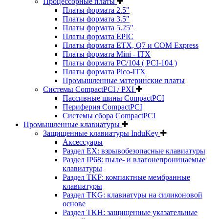
Процессорные платы
Платы формата 2.5"
Платы формата 3.5"
Платы формата 5.25"
Платы формата EPIC
Платы формата ETX, Q7 и COM Express
Платы формата Mini - ITX
Платы формата PC/104 ( PCI-104 )
Платы формата Pico-ITX
Промышленные материнские платы
Системы CompactPCI / PXI
Пассивные шины CompactPCI
Периферия CompactPCI
Системы сбора CompactPCI
Промышленные клавиатуры
Защищенные клавиатуры InduKey
Аксессуары
Раздел EX: взрывобезопасные клавиатуры
Раздел IP68: пыле- и влагонепроницаемые
клавиатуры
Раздел TKF: компактные мембранные
клавиатуры
Раздел TKG: клавиатуры на силиконовой
основе
Раздел TKH: защищенные указательные