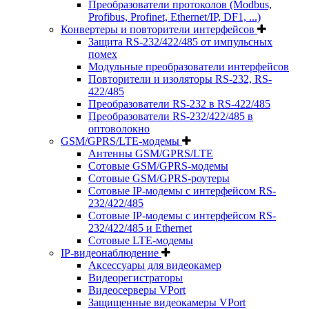
Преобразователи протоколов (Modbus,
Profibus, Profinet, Ethernet/IP, DF1, ...)
Конвертеры и повторители интерфейсов
Защита RS-232/422/485 от импульсных
помех
Модульные преобразователи интерфейсов
Повторители и изоляторы RS-232, RS-
422/485
Преобразователи RS-232 в RS-422/485
Преобразователи RS-232/422/485 в
оптоволокно
GSM/GPRS/LTE-модемы
Антенны GSM/GPRS/LTE
Сотовые GSM/GPRS-модемы
Сотовые GSM/GPRS-роутеры
Сотовые IP-модемы с интерфейсом RS-
232/422/485
Сотовые IP-модемы с интерфейсом RS-
232/422/485 и Ethernet
Сотовые LTE-модемы
IP-видеонаблюдение
Аксессуары для видеокамер
Видеорегистраторы
Видеосерверы VPort
Защищенные видеокамеры VPort