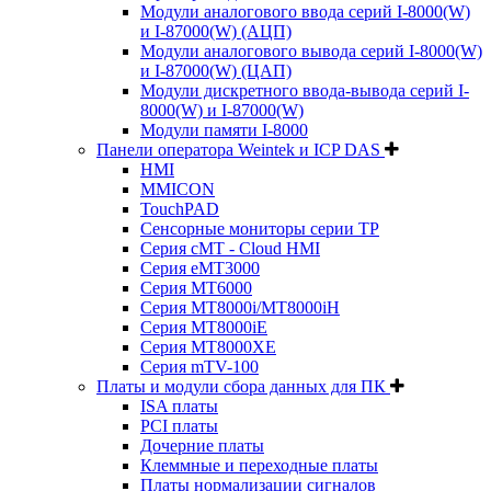
Модули аналогового ввода серий I-8000(W)
и I-87000(W) (АЦП)
Модули аналогового вывода серий I-8000(W)
и I-87000(W) (ЦАП)
Модули дискретного ввода-вывода серий I-
8000(W) и I-87000(W)
Модули памяти I-8000
Панели оператора Weintek и ICP DAS
HMI
MMICON
TouchPAD
Сенсорные мониторы серии TP
Серия cMT - Cloud HMI
Серия eMT3000
Серия MT6000
Серия MT8000i/MT8000iH
Серия MT8000iE
Серия MT8000XE
Серия mTV-100
Платы и модули сбора данных для ПК
ISA платы
PCI платы
Дочерние платы
Клеммные и переходные платы
Платы нормализации сигналов