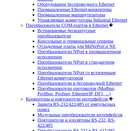
Оборудование беспроводного Ethernet
Промышленные Ethernet-конвертеры
Промышленные маршрутизаторы
Управляемые коммутаторы Industrial Ethernet
Преобразователи COM-портов в Ethernet
Встраиваемые бескорпусные
преобразователи
Консольные и терминальные серверы
Отладочные платы для MiiNePort и NE
Преобразователи NPort в промышленном
исполнении
Преобразователи NPort в стандартном
исполнении
Преобразователи NPort со встроенным
Ethernet-коммутатором
Преобразователи в беспроводной Ethernet
Преобразователи протоколов (Modbus,
Profibus, Profinet, Ethernet/IP, DF1, ...)
Конвертеры и повторители интерфейсов
Защита RS-232/422/485 от импульсных
помех
Модульные преобразователи интерфейсов
Повторители и изоляторы RS-232, RS-
422/485
Преобразователи RS-232 в RS-422/485