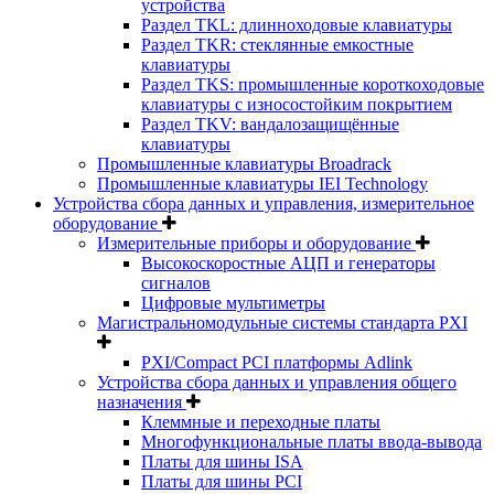
устройства
Раздел TKL: длинноходовые клавиатуры
Раздел TKR: стеклянные емкостные
клавиатуры
Раздел TKS: промышленные короткоходовые
клавиатуры с износостойким покрытием
Раздел TKV: вандалозащищённые
клавиатуры
Промышленные клавиатуры Broadrack
Промышленные клавиатуры IEI Technology
Устройства сбора данных и управления, измерительное
оборудование
Измерительные приборы и оборудование
Высокоскоростные АЦП и генераторы
сигналов
Цифровые мультиметры
Магистральномодульные системы стандарта PXI
PXI/Compact PCI платформы Adlink
Устройства сбора данных и управления общего
назначения
Клеммные и переходные платы
Многофункциональные платы ввода-вывода
Платы для шины ISA
Платы для шины PCI