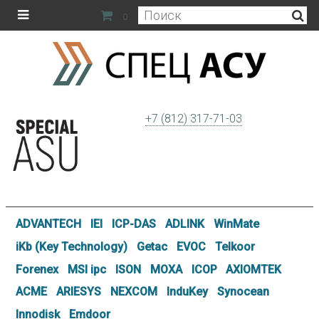
0
+7 (812) 317-71-03
ADVANTECH
IEI
ICP-DAS
ADLINK
WinMate
iKb (Key Technology)
Getac
EVOC
Telkoor
Forenex
MSI ipc
ISON
MOXA
ICOP
AXIOMTEK
ACME
ARIESYS
NEXCOM
InduKey
Synocean
Innodisk
Emdoor