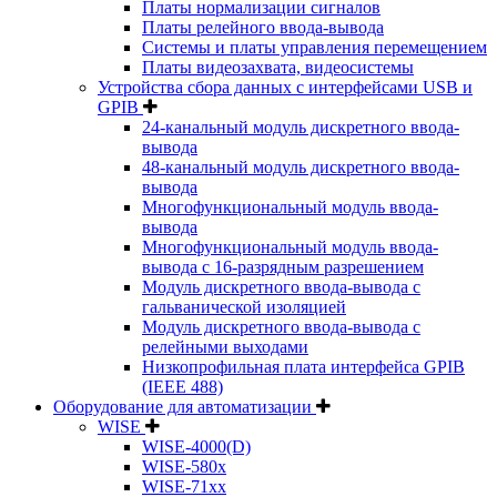
Платы нормализации сигналов
Платы релейного ввода-вывода
Системы и платы управления перемещением
Платы видеозахвата, видеосистемы
Устройства сбора данных с интерфейсами USB и
GPIB
24-канальный модуль дискретного ввода-
вывода
48-канальный модуль дискретного ввода-
вывода
Многофункциональный модуль ввода-
вывода
Многофункциональный модуль ввода-
вывода c 16-разрядным разрешением
Модуль дискретного ввода-вывода с
гальванической изоляцией
Модуль дискретного ввода-вывода с
релейными выходами
Низкопрофильная плата интерфейса GPIB
(IEEE 488)
Оборудование для автоматизации
WISE
WISE-4000(D)
WISE-580x
WISE-71xx