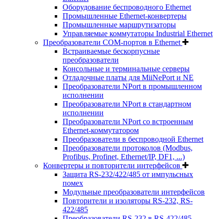
Оборудование беспроводного Ethernet
Промышленные Ethernet-конвертеры
Промышленные маршрутизаторы
Управляемые коммутаторы Industrial Ethernet
Преобразователи COM-портов в Ethernet
Встраиваемые бескорпусные
преобразователи
Консольные и терминальные серверы
Отладочные платы для MiiNePort и NE
Преобразователи NPort в промышленном
исполнении
Преобразователи NPort в стандартном
исполнении
Преобразователи NPort со встроенным
Ethernet-коммутатором
Преобразователи в беспроводной Ethernet
Преобразователи протоколов (Modbus,
Profibus, Profinet, Ethernet/IP, DF1, ...)
Конвертеры и повторители интерфейсов
Защита RS-232/422/485 от импульсных
помех
Модульные преобразователи интерфейсов
Повторители и изоляторы RS-232, RS-
422/485
Преобразователи RS-232 в RS-422/485