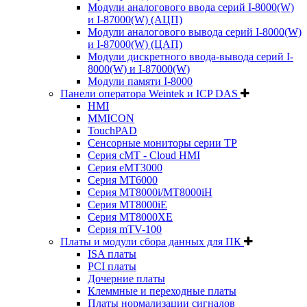
Модули аналогового ввода серий I-8000(W)
и I-87000(W) (АЦП)
Модули аналогового вывода серий I-8000(W)
и I-87000(W) (ЦАП)
Модули дискретного ввода-вывода серий I-
8000(W) и I-87000(W)
Модули памяти I-8000
Панели оператора Weintek и ICP DAS
HMI
MMICON
TouchPAD
Сенсорные мониторы серии TP
Серия cMT - Cloud HMI
Серия eMT3000
Серия MT6000
Серия MT8000i/MT8000iH
Серия MT8000iE
Серия MT8000XE
Серия mTV-100
Платы и модули сбора данных для ПК
ISA платы
PCI платы
Дочерние платы
Клеммные и переходные платы
Платы нормализации сигналов