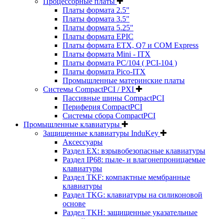
Процессорные платы
Платы формата 2.5"
Платы формата 3.5"
Платы формата 5.25"
Платы формата EPIC
Платы формата ETX, Q7 и COM Express
Платы формата Mini - ITX
Платы формата PC/104 ( PCI-104 )
Платы формата Pico-ITX
Промышленные материнские платы
Системы CompactPCI / PXI
Пассивные шины CompactPCI
Периферия CompactPCI
Системы сбора CompactPCI
Промышленные клавиатуры
Защищенные клавиатуры InduKey
Аксессуары
Раздел EX: взрывобезопасные клавиатуры
Раздел IP68: пыле- и влагонепроницаемые
клавиатуры
Раздел TKF: компактные мембранные
клавиатуры
Раздел TKG: клавиатуры на силиконовой
основе
Раздел TKH: защищенные указательные