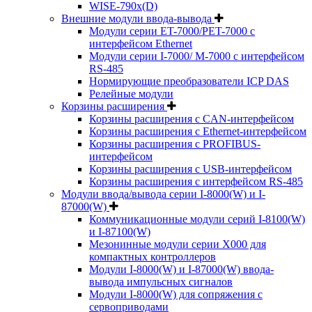
WISE-790x(D)
Внешние модули ввода-вывода
Модули серии ET-7000/PET-7000 с
интерфейсом Ethernet
Модули серии I-7000/ M-7000 с интерфейсом
RS-485
Нормирующие преобразователи ICP DAS
Релейные модули
Корзины расширения
Корзины расширения с CAN-интерфейсом
Корзины расширения с Ethernet-интерфейсом
Корзины расширения с PROFIBUS-
интерфейсом
Корзины расширения с USB-интерфейсом
Корзины расширения с интерфейсом RS-485
Модули ввода/вывода серии I-8000(W) и I-
87000(W)
Коммуникационные модули серий I-8100(W)
и I-87100(W)
Мезонинные модули серии X000 для
компактных контроллеров
Модули I-8000(W) и I-87000(W) ввода-
вывода импульсных сигналов
Модули I-8000(W) для сопряжения с
сервоприводами