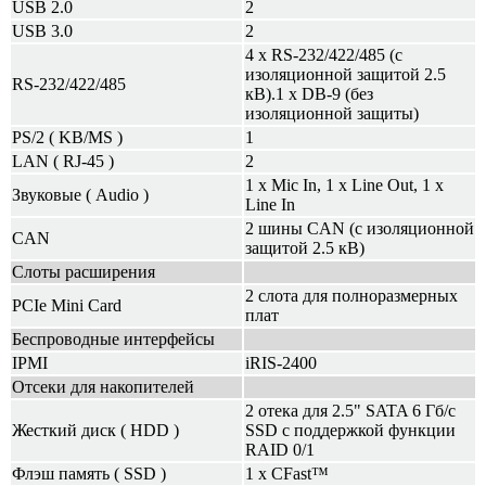
USB 2.0
2
USB 3.0
2
4 x RS-232/422/485 (с
изоляционной защитой 2.5
RS-232/422/485
кВ).1 x DB-9 (без
изоляционной защиты)
PS/2 ( KB/MS )
1
LAN ( RJ-45 )
2
1 x Mic In, 1 x Line Out, 1 x
Звуковые ( Audio )
Line In
2 шины CAN (с изоляционной
CAN
защитой 2.5 кВ)
Слоты расширения
2 слота для полноразмерных
PCIe Mini Card
плат
Беспроводные интерфейсы
IPMI
iRIS-2400
Отсеки для накопителей
2 отека для 2.5" SATA 6 Гб/с
Жесткий диск ( HDD )
SSD с поддержкой функции
RAID 0/1
Флэш память ( SSD )
1 x CFast™