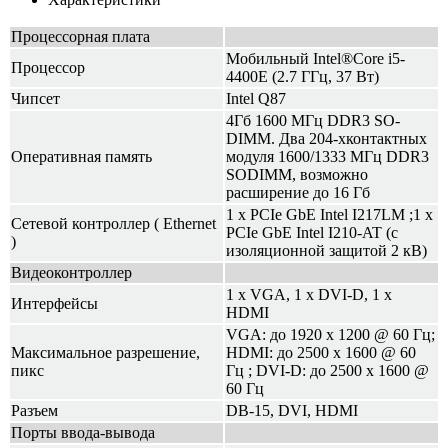
Процессорная плата
Мобильный Intel®Core i5-
Процессор
4400E (2.7 ГГц, 37 Вт)
Чипсет
Intel Q87
4Гб 1600 МГц DDR3 SO-
DIMM. Два 204-хконтактных
Оперативная память
модуля 1600/1333 МГц DDR3
SODIMM, возможно
расширение до 16 Гб
1 x PCIe GbE Intel I217LM ;1 x
Сетевой контроллер ( Ethernet
PCIe GbE Intel I210-AT (с
)
изоляционной защитой 2 кВ)
Видеоконтроллер
1 x VGA, 1 x DVI-D, 1 x
Интерфейсы
HDMI
VGA: до 1920 x 1200 @ 60 Гц;
Максимальное разрешение,
HDMI: до 2500 x 1600 @ 60
пикс
Гц ; DVI-D: до 2500 x 1600 @
60 Гц
Разъем
DB-15, DVI, HDMI
Порты ввода-вывода