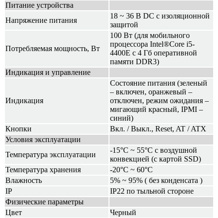
Питание устройства
18 ~ 36 В DC с изоляционной
Напряжение питания
защитой
100 Вт (для мобильного
процессора Intel®Core i5-
Потребляемая мощность, Вт
4400E с 4 Гб оперативной
памяти DDR3)
Индикация и управление
Состояние питания (зеленый
– включен, оранжевый –
Индикация
отключен, режим ожидания –
мигающий красный, IPMI –
синий)
Кнопки
Вкл. / Выкл., Reset, AT / ATX
Условия эксплуатации
-15°C ~ 55°C с воздушной
Температура эксплуатации
конвекцией (с картой SSD)
Температура хранения
-20°C ~ 60°C
Влажность
5% ~ 95% ( без конденсата )
IP
IP22 по тыльной стороне
Физические параметры
Цвет
Черный