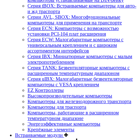
компьютеры устанавливаемые на DIN-рейку
Серия tBOX: Встраиваемые компьютеры для авто-
и жд траспорта
Серии AVL, SBOX: Многофунциональные
компьютеры для применения на транспорте
Серия ECN: Компьютеры с возможностью
установки PCI-104 плат расширения
Серия ECW: Малогабаритные компьютеры с
универсальным креплением и с широким
ассортиментом интерфейсов
Серия IBX: Миниатюрные компьютеры с малым
электропотреблением
Серия TANK: Безвентиляторные компьютеры с
расширенным температурным диапазоном
Серия uIBX: Малогабаритные безвентиляторные
компьютеры с VESA креплением
EZ Контроллеры
Высокопроизводительные компьютеры
Компьютеры для железнодорожного транспорта
Компьютеры для траспорта
Компьютеры, работающие в расширенном
температурном диапазоне
Энергоэффективные компьютеры
Крепёжные элементы
Встраиваемые модули