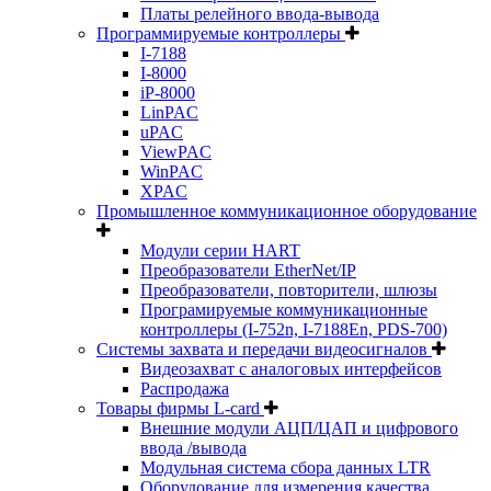
Платы релейного ввода-вывода
Программируемые контроллеры
I-7188
I-8000
iP-8000
LinPAC
uPAC
ViewPAC
WinPAC
XPAC
Промышленное коммуникационное оборудование
Модули серии HART
Преобразователи EtherNet/IP
Преобразователи, повторители, шлюзы
Програмируемые коммуникационные
контроллеры (I-752n, I-7188En, PDS-700)
Системы захвата и передачи видеосигналов
Видеозахват с аналоговых интерфейсов
Распродажа
Товары фирмы L-card
Внешние модули АЦП/ЦАП и цифрового
ввода /вывода
Модульная система сбора данных LTR
Оборудование для измерения качества