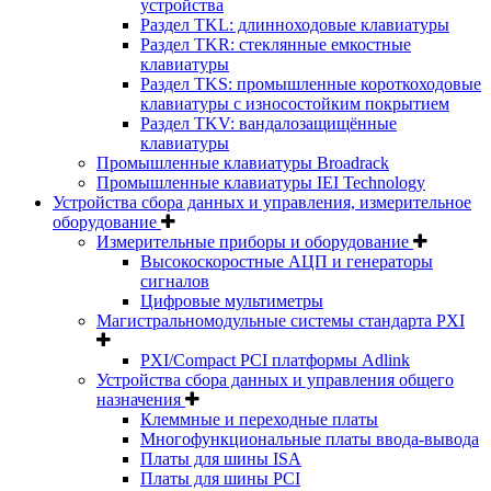
устройства
Раздел TKL: длинноходовые клавиатуры
Раздел TKR: стеклянные емкостные
клавиатуры
Раздел TKS: промышленные короткоходовые
клавиатуры с износостойким покрытием
Раздел TKV: вандалозащищённые
клавиатуры
Промышленные клавиатуры Broadrack
Промышленные клавиатуры IEI Technology
Устройства сбора данных и управления, измерительное
оборудование
Измерительные приборы и оборудование
Высокоскоростные АЦП и генераторы
сигналов
Цифровые мультиметры
Магистральномодульные системы стандарта PXI
PXI/Compact PCI платформы Adlink
Устройства сбора данных и управления общего
назначения
Клеммные и переходные платы
Многофункциональные платы ввода-вывода
Платы для шины ISA
Платы для шины PCI