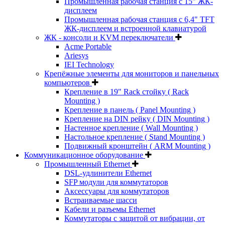
Промышленная рабочая станция с 15" ЖК-
дисплеем
Промышленная рабочая станция с 6,4" TFT
ЖК-дисплеем и встроенной клавиатурой
ЖК - консоли и KVM переключатели
Acme Portable
Ariesys
IEI Technology
Крепёжные элементы для мониторов и панельных
компьютеров
Крепление в 19" Rack стойку ( Rack
Mounting )
Крепление в панель ( Panel Mounting )
Крепление на DIN рейку ( DIN Mounting )
Настенное крепление ( Wall Mounting )
Настольное крепление ( Stand Mounting )
Подвижный кронштейн ( ARM Mounting )
Коммуникационное оборудование
Промышленный Ethernet
DSL-удлинители Ethernet
SFP модули для коммутаторов
Аксессуары для коммутаторов
Встраиваемые шасси
Кабели и разъемы Ethernet
Коммутаторы с защитой от вибрации, от