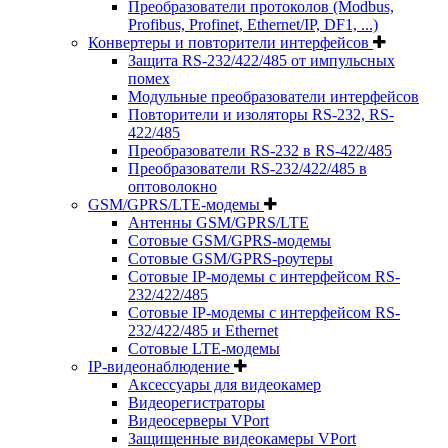
Преобразователи протоколов (Modbus,
Profibus, Profinet, Ethernet/IP, DF1, ...)
Конвертеры и повторители интерфейсов
Защита RS-232/422/485 от импульсных
помех
Модульные преобразователи интерфейсов
Повторители и изоляторы RS-232, RS-
422/485
Преобразователи RS-232 в RS-422/485
Преобразователи RS-232/422/485 в
оптоволокно
GSM/GPRS/LTE-модемы
Антенны GSM/GPRS/LTE
Сотовые GSM/GPRS-модемы
Сотовые GSM/GPRS-роутеры
Сотовые IP-модемы с интерфейсом RS-
232/422/485
Сотовые IP-модемы с интерфейсом RS-
232/422/485 и Ethernet
Сотовые LTE-модемы
IP-видеонаблюдение
Аксессуары для видеокамер
Видеорегистраторы
Видеосерверы VPort
Защищенные видеокамеры VPort