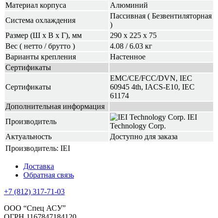
Материал корпуса
Алюминий
Пассивная ( Безвентиляторная
Система охлаждения
)
Размер (Ш х В х Г), мм
290 x 225 x 75
Вес ( нетто / брутто )
4.08 / 6.03 кг
Варианты крепления
Настенное
Сертификаты
EMC/CE/FCC/DVN, IEC
Сертификаты
60945 4th, IACS-E10, IEC
61174
Дополнительная информация
IEI
Производитель
Technology Corp.
Актуальность
Доступно для заказа
Производитель:
IEI
Доставка
Обратная связь
+7 (812) 317-71-03
ООО “Спец АСУ”
ОГРН 1167847184120