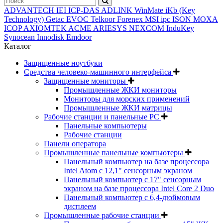
ADVANTECH
IEI
ICP-DAS
ADLINK
WinMate
iKb (Key
Technology)
Getac
EVOC
Telkoor
Forenex
MSI ipc
ISON
MOXA
ICOP
AXIOMTEK
ACME
ARIESYS
NEXCOM
InduKey
Synocean
Innodisk
Emdoor
Каталог
Защищенные ноутбуки
Средства человеко-машинного интерфейса
Защищенные мониторы
Промышленные ЖКИ мониторы
Мониторы для морских применений
Промышленные ЖКИ матрицы
Рабочие станции и панельные РС
Панельные компьютеры
Рабочие станции
Панели оператора
Промышленные панельные компьютеры
Панельный компьютер на базе процессора
Intel Atom с 12,1" сенсорным экраном
Панельный компьютер с 17" сенсорным
экраном на базе процессора Intel Core 2 Duo
Панельный компьютер с 6,4-дюймовым
дисплеем
Промышленные рабочие станции