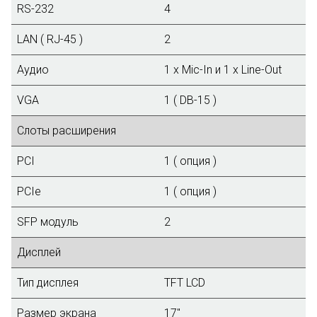
RS-232
4
LAN ( RJ-45 )
2
Аудио
1 x Mic-In и 1 x Line-Out
VGA
1 ( DB-15 )
Слоты расширения
PCI
1 ( опция )
PCIe
1 ( опция )
SFP модуль
2
Дисплей
Тип дисплея
TFT LCD
Размер экрана
17"