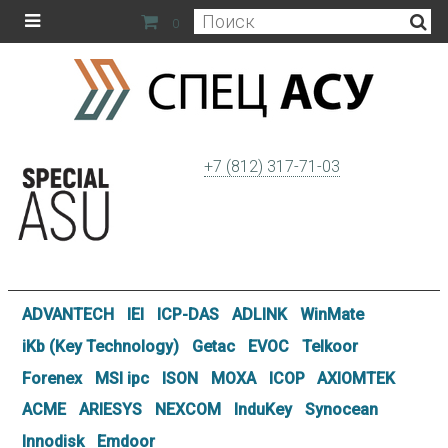
0
+7 (812) 317-71-03
ADVANTECH
IEI
ICP-DAS
ADLINK
WinMate
iKb (Key Technology)
Getac
EVOC
Telkoor
Forenex
MSI ipc
ISON
MOXA
ICOP
AXIOMTEK
ACME
ARIESYS
NEXCOM
InduKey
Synocean
Innodisk
Emdoor