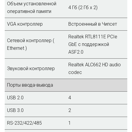
Объем установленной
4 Гб (2 Гб х 2)
оперативной памяти
VGA контроллер
Встроеннный в Чипсет
Realtek RTL8111E PCIe
Сетевой контроллер (
GbE с поддержкой
Ethernet )
ASF2.0
Realtek ALC662 HD audio
Звуковой контроллер
codec
Порты ввода-вывода
USB 2.0
4
USB 3.0
2
RS-232/422/485
1