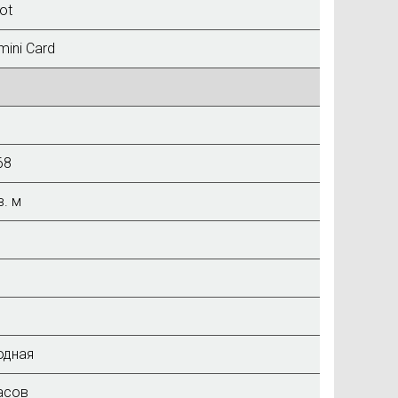
lot
mini Card
68
в. м
одная
асов