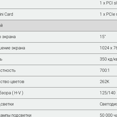
1 x PCI s
ni Card
1 x PCIe 
ей
 экрана
15"
шение экрана
1024 x 7
ть
350 кд/к
стность
700:1
ство цветов
262K
зора ( H-V )
125/140
дсветки
Светоди
ампы подсветки
50 000 ч