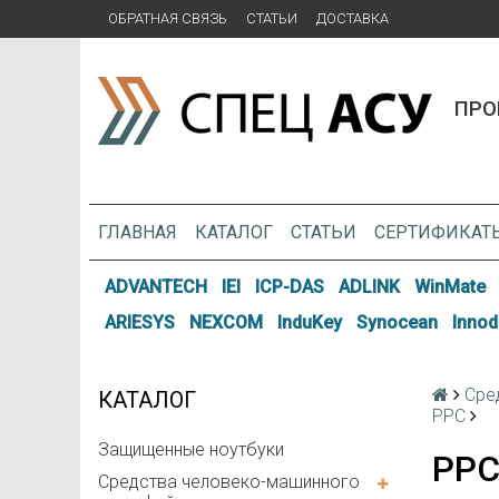
ОБРАТНАЯ СВЯЗЬ
СТАТЬИ
ДОСТАВКА
ПРО
ГЛАВНАЯ
КАТАЛОГ
СТАТЬИ
СЕРТИФИКАТ
ADVANTECH
IEI
ICP-DAS
ADLINK
WinMate
ARIESYS
NEXCOM
InduKey
Synocean
Innod
Сре
КАТАЛОГ
PPC
Защищенные ноутбуки
PPC
Средства человеко-машинного