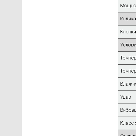
Мощнос
Индика
Кнопки
Услови
Темпер
Темпер
Влажн
Удар
Вибра
Класс 