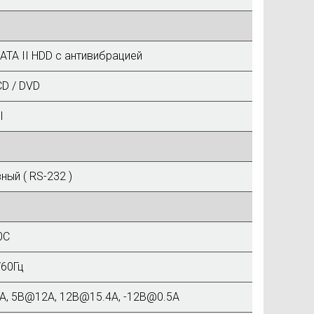
 SATA II HDD с антивибрацией
CD / DVD
I
ный ( RS-232 )
0C
/60Гц
A, 5В@12A, 12В@15.4A, -12В@0.5A