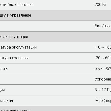
ть блока питания
200 Вт
ция и управление
Вкл./выкл
я эксплуатации
атура эксплуатации
-10 ~ +6
атура хранения
-20 ~ 60 
ость
5% ~ 95%
Ускорени
ция
5 ~ 17 Г
защиты
IP65 ( п