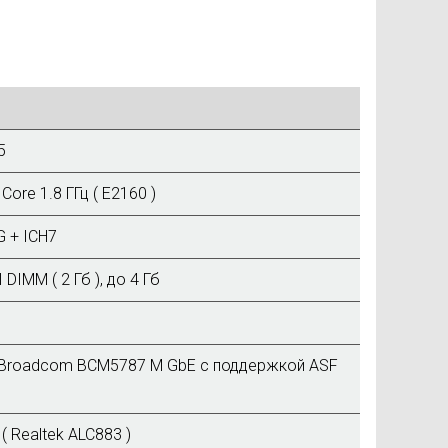
5
l Core 1.8 ГГц ( E2160 )
G + ICH7
I DIMM ( 2 Гб ), до 4 Гб
e Broadcom BCM5787 M GbE с поддержкой ASF
( Realtek ALC883 )