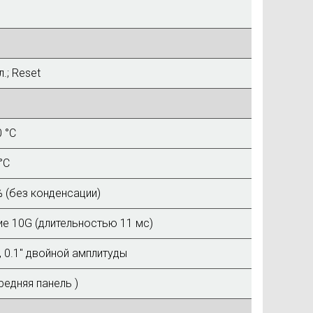
.; Reset
0 °C
°C
 (без конденсации)
е 10G (длительностью 11 мс)
ц, 0.1" двойной амплитуды
ередняя панель )