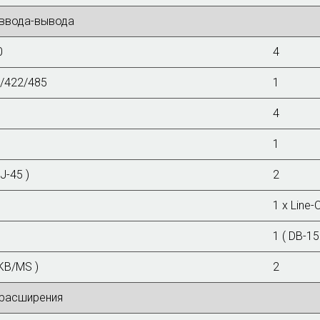
ввода-вывода
0
4
/422/485
1
4
1
J-45 )
2
1 x Line-O
1 ( DB-15
 KB/MS )
2
 расширения