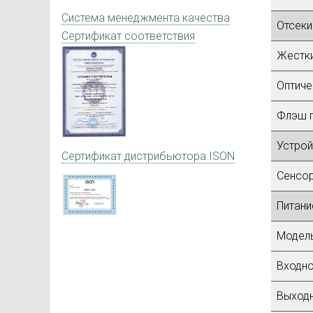
Система менеджмента качества
Отсеки
Сертификат соответствия
Жестки
Оптиче
Флэш п
Устрой
Сертификат дистрибьютора ISON
Сенсор
Питани
Модель
Входно
Выходн