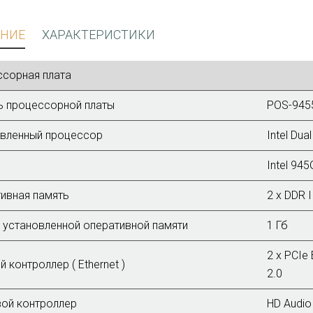
НИЕ
ХАРАКТЕРИСТИКИ
сорная плата
 процессорной платы
POS-945
вленный процессор
Intel Dua
Intel 945
ивная память
2 x DDR I
установленной оперативной памяти
1 Гб
2 x PCI
й контроллер ( Ethernet )
2.0
ой контроллер
HD Audio 