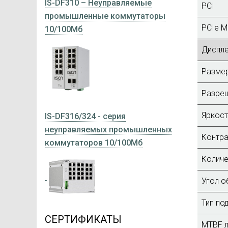
IS-DF310 – Неуправляемые
PCI
промышленные коммутаторы
PCIe Mi
10/100Мб
Диспл
Размер
Разре
Яркос
IS-DF316/324 - серия
неуправляемых промышленных
Контра
коммутаторов 10/100Мб
Количе
Угол об
Тип по
СЕРТИФИКАТЫ
MTBF л