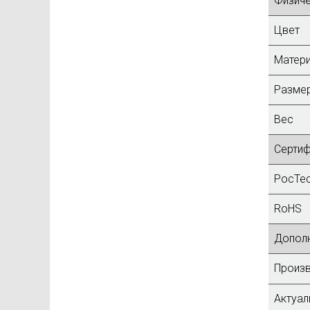
Физич
Цвет
Матери
Размер
Вес
Серти
РосТе
RoHS
Допол
Произв
Актуал