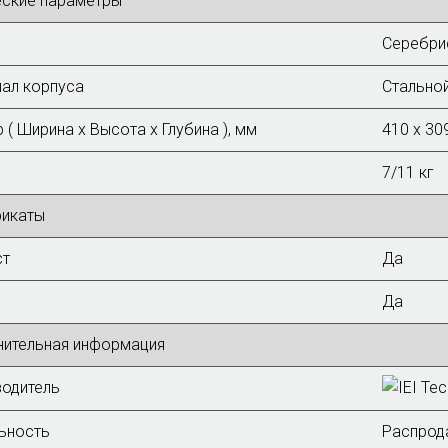
еские параметры
Серебри
ал корпуса
Стальной
 ( Ширина х Высота х Глубина ), мм
410 x 30
7/11 кг
фикаты
ст
Да
Да
нительная информация
одитель
ьность
Распрод