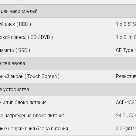
 для накопителей
й диск ( HDD )
1 x 2.5"
ский привод ( CD / DVD )
1 x Slim 
амять ( SSD )
CF Type I
ства ввода
ный экран ( Touch Screen )
Резистив
е устройства
 и тип блока питания
ACE-452
е напряжение блока питания
24 В , 50
ые напряжения блока питания
3.3В@12