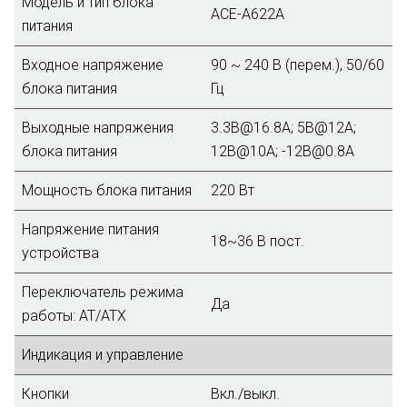
Модель и тип блока
ACE-A622A
питания
Входное напряжение
90 ~ 240 В (перем.), 50/60
блока питания
Гц
Выходные напряжения
3.3В@16.8А; 5В@12А;
блока питания
12В@10А; -12В@0.8А
Мощность блока питания
220 Вт
Напряжение питания
18~36 B пост.
устройства
Переключатель режима
Да
работы: AT/ATX
Индикация и управление
Кнопки
Вкл./выкл.