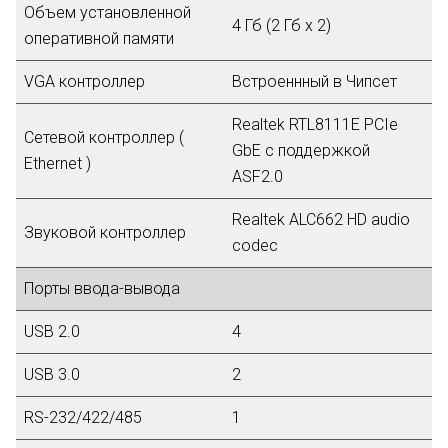
Объем установленной
4 Гб (2 Гб х 2)
оперативной памяти
VGA контроллер
Встроеннный в Чипсет
Realtek RTL8111E PCIe
Сетевой контроллер (
GbE с поддержкой
Ethernet )
ASF2.0
Realtek ALC662 HD audio
Звуковой контроллер
codec
Порты ввода-вывода
USB 2.0
4
USB 3.0
2
RS-232/422/485
1