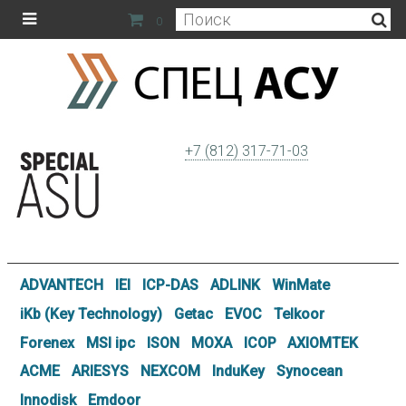
0
+7 (812) 317-71-03
ADVANTECH
IEI
ICP-DAS
ADLINK
WinMate
iKb (Key Technology)
Getac
EVOC
Telkoor
Forenex
MSI ipc
ISON
MOXA
ICOP
AXIOMTEK
ACME
ARIESYS
NEXCOM
InduKey
Synocean
Innodisk
Emdoor