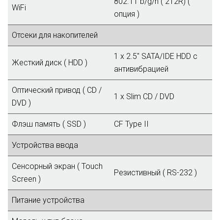
802.11 b/g/n ( 2T2R) (
WiFi
опция )
Отсеки для накопителей
1 x 2.5" SATA/IDE HDD с
Жесткий диск ( HDD )
антивибрацией
Оптический привод ( CD /
1 x Slim CD / DVD
DVD )
Флэш память ( SSD )
CF Type II
Устройства ввода
Сенсорный экран ( Touch
Резистивный ( RS-232 )
Screen )
Питание устройства