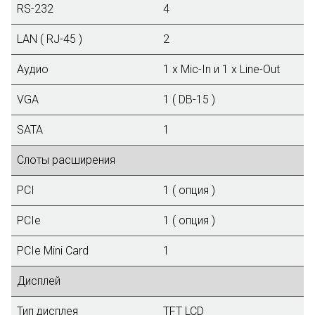
RS-232
4
LAN ( RJ-45 )
2
Аудио
1 x Mic-In и 1 x Line-Out
VGA
1 ( DB-15 )
SATA
1
Слоты расширения
PCI
1 ( опция )
PCIe
1 ( опция )
PCIe Mini Card
1
Дисплей
Тип дисплея
TFT LCD