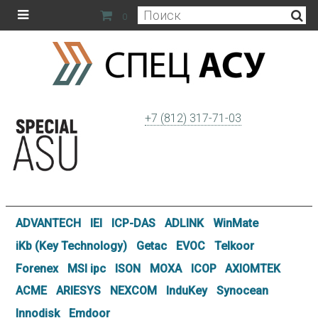
0
+7 (812) 317-71-03
ADVANTECH
IEI
ICP-DAS
ADLINK
WinMate
iKb (Key Technology)
Getac
EVOC
Telkoor
Forenex
MSI ipc
ISON
MOXA
ICOP
AXIOMTEK
ACME
ARIESYS
NEXCOM
InduKey
Synocean
Innodisk
Emdoor