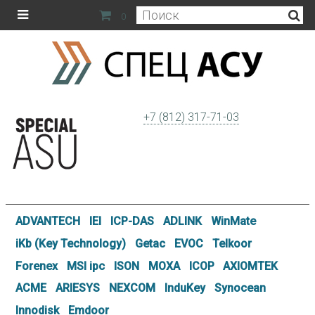
0
+7 (812) 317-71-03
ADVANTECH
IEI
ICP-DAS
ADLINK
WinMate
iKb (Key Technology)
Getac
EVOC
Telkoor
Forenex
MSI ipc
ISON
MOXA
ICOP
AXIOMTEK
ACME
ARIESYS
NEXCOM
InduKey
Synocean
Innodisk
Emdoor