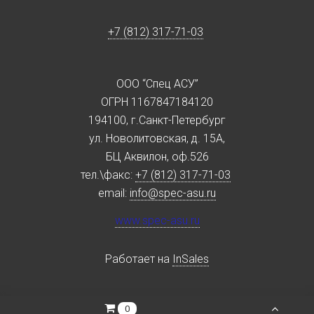
+7 (812) 317-71-03
ООО “Спец АСУ”
ОГРН 1167847184120
194100, г.Санкт-Петербург
ул. Новолитовская, д. 15А,
БЦ Аквилон, оф.526
тел.\факс:
+7 (812) 317-71-03
email:
info@spec-asu.ru
www.spec-asu.ru
Работает на
InSales
0