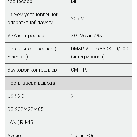
процессор
МГц
Объем установленной
256 Мб
оперативной памяти
VGA контроллер
XGI Volari Z9s
Сетевой контроллер (
DM&P Vortex86DX 10/100
Ethernet )
(интегрирован)
Звуковой контроллер
CM-119
Порты ввода-вывода
USB 2.0
2
RS-232/422/485
1
LAN ( RJ-45 )
1
Аудио
1 х Line-Out