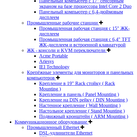
Панельный компьютер с 17" сенсорным
экраном на базе процессора Intel Core 2 Duo
Панельный компьютер с 6,4-дюймовым
дисплеем
Промышленные рабочие станции
Промышленная рабочая станция с 15" ЖК-
дисплеем
Промышленная рабочая станция с 6,4" TFT
ЖК-дисплеем и встроенной клавиатурой
ЖК - консоли и KVM переключатели
Acme Portable
Ariesys
IEI Technology
Крепёжные элементы для мониторов и панельных
компьютеров
Крепление в 19" Rack стойку ( Rack
Mounting )
Крепление в панель ( Panel Mounting )
Крепление на DIN рейку ( DIN Mounting )
Настенное крепление ( Wall Mounting )
Настольное крепление ( Stand Mounting )
Подвижный кронштейн ( ARM Mounting )
Коммуникационное оборудование
Промышленный Ethernet
DSL-удлинители Ethernet