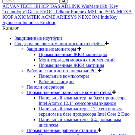
ADVANTECH
IEI
ICP-DAS
ADLINK
WinMate
iKb (Key
Technology)
Getac
EVOC
Telkoor
Forenex
MSI ipc
ISON
MOXA
ICOP
AXIOMTEK
ACME
ARIESYS
NEXCOM
InduKey
Synocean
Innodisk
Emdoor
Каталог
Защищенные ноутбуки
Средства человеко-машинного интерфейса
Защищенные мониторы
Промышленные ЖКИ мониторы
Мониторы для морских применений
Промышленные ЖКИ матрицы
Рабочие станции и панельные РС
Панельные компьютеры
Рабочие станции
Панели оператора
Промышленные панельные компьютеры
Панельный компьютер на базе процессора
Intel Atom с 12,1" сенсорным экраном
Панельный компьютер с 17" сенсорным
экраном на базе процессора Intel Core 2 Duo
Панельный компьютер с 6,4-дюймовым
дисплеем
Промышленные рабочие станции