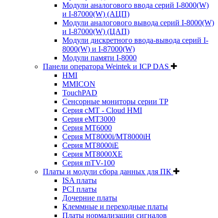
Модули аналогового ввода серий I-8000(W)
и I-87000(W) (АЦП)
Модули аналогового вывода серий I-8000(W)
и I-87000(W) (ЦАП)
Модули дискретного ввода-вывода серий I-
8000(W) и I-87000(W)
Модули памяти I-8000
Панели оператора Weintek и ICP DAS
HMI
MMICON
TouchPAD
Сенсорные мониторы серии TP
Серия cMT - Cloud HMI
Серия eMT3000
Серия MT6000
Серия MT8000i/MT8000iH
Серия MT8000iE
Серия MT8000XE
Серия mTV-100
Платы и модули сбора данных для ПК
ISA платы
PCI платы
Дочерние платы
Клеммные и переходные платы
Платы нормализации сигналов