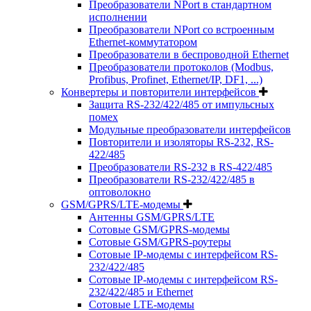
Преобразователи NPort в стандартном
исполнении
Преобразователи NPort со встроенным
Ethernet-коммутатором
Преобразователи в беспроводной Ethernet
Преобразователи протоколов (Modbus,
Profibus, Profinet, Ethernet/IP, DF1, ...)
Конвертеры и повторители интерфейсов
Защита RS-232/422/485 от импульсных
помех
Модульные преобразователи интерфейсов
Повторители и изоляторы RS-232, RS-
422/485
Преобразователи RS-232 в RS-422/485
Преобразователи RS-232/422/485 в
оптоволокно
GSM/GPRS/LTE-модемы
Антенны GSM/GPRS/LTE
Сотовые GSM/GPRS-модемы
Сотовые GSM/GPRS-роутеры
Сотовые IP-модемы с интерфейсом RS-
232/422/485
Сотовые IP-модемы с интерфейсом RS-
232/422/485 и Ethernet
Сотовые LTE-модемы