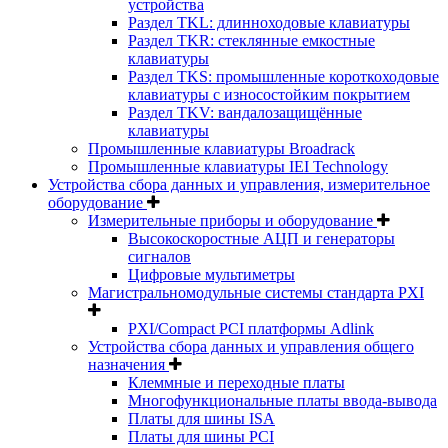
устройства
Раздел TKL: длинноходовые клавиатуры
Раздел TKR: стеклянные емкостные
клавиатуры
Раздел TKS: промышленные короткоходовые
клавиатуры с износостойким покрытием
Раздел TKV: вандалозащищённые
клавиатуры
Промышленные клавиатуры Broadrack
Промышленные клавиатуры IEI Technology
Устройства сбора данных и управления, измерительное
оборудование
Измерительные приборы и оборудование
Высокоскоростные АЦП и генераторы
сигналов
Цифровые мультиметры
Магистральномодульные системы стандарта PXI
PXI/Compact PCI платформы Adlink
Устройства сбора данных и управления общего
назначения
Клеммные и переходные платы
Многофункциональные платы ввода-вывода
Платы для шины ISA
Платы для шины PCI