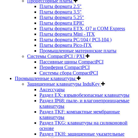
Процессорные платы
Платы формата 2.5"
Платы формата 3.5"
Платы формата 5.25"
Платы формата EPIC
Платы формата ETX, Q7 и COM Express
Платы формата Mini - ITX
Платы формата PC/104 ( PCI-104 )
Платы формата Pico-ITX
Промышленные материнские платы
Системы CompactPCI / PXI
Пассивные шины CompactPCI
Периферия CompactPCI
Системы сбора CompactPCI
Промышленные клавиатуры
Защищенные клавиатуры InduKey
Аксессуары
Раздел EX: взрывобезопасные клавиатуры
Раздел IP68: пыле- и влагонепроницаемые
клавиатуры
Раздел TKF: компактные мембранные
клавиатуры
Раздел TKG: клавиатуры на силиконовой
основе
Раздел TKH: защищенные указательные