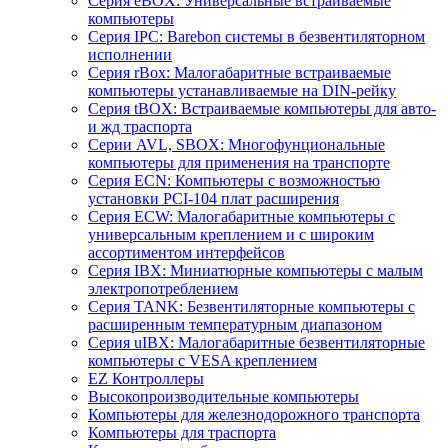
Серия eBOX: Универсальные встраиваемые
компьютеры
Серия IPC: Barebon системы в безвентиляторном
исполнении
Серия rBox: Малогабаритные встраиваемые
компьютеры устанавливаемые на DIN-рейку
Серия tBOX: Встраиваемые компьютеры для авто-
и жд траспорта
Серии AVL, SBOX: Многофунциональные
компьютеры для применения на транспорте
Серия ECN: Компьютеры с возможностью
установки PCI-104 плат расширения
Серия ECW: Малогабаритные компьютеры с
универсальным креплением и с широким
ассортиментом интерфейсов
Серия IBX: Миниатюрные компьютеры с малым
электропотреблением
Серия TANK: Безвентиляторные компьютеры с
расширенным температурным диапазоном
Серия uIBX: Малогабаритные безвентиляторные
компьютеры с VESA креплением
EZ Контроллеры
Высокопроизводительные компьютеры
Компьютеры для железнодорожного транспорта
Компьютеры для траспорта