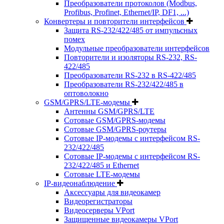
Преобразователи протоколов (Modbus,
Profibus, Profinet, Ethernet/IP, DF1, ...)
Конвертеры и повторители интерфейсов
Защита RS-232/422/485 от импульсных
помех
Модульные преобразователи интерфейсов
Повторители и изоляторы RS-232, RS-
422/485
Преобразователи RS-232 в RS-422/485
Преобразователи RS-232/422/485 в
оптоволокно
GSM/GPRS/LTE-модемы
Антенны GSM/GPRS/LTE
Сотовые GSM/GPRS-модемы
Сотовые GSM/GPRS-роутеры
Сотовые IP-модемы с интерфейсом RS-
232/422/485
Сотовые IP-модемы с интерфейсом RS-
232/422/485 и Ethernet
Сотовые LTE-модемы
IP-видеонаблюдение
Аксессуары для видеокамер
Видеорегистраторы
Видеосерверы VPort
Защищенные видеокамеры VPort