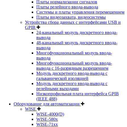
Платы нормализации сигналов
Платы релейного ввода-вывода
Системы и платы управления перемещением
Платы видеозахвата, видеосистемы
Устройства сбора данных с интерфейсами USB и
GPIB
24-канальный модуль дискретного ввода-
вывода
48-канальный модуль дискретного ввода-
вывода
Многофункциональный модуль ввода-
вывода
Многофункциональный модуль ввода-
вывода c 16-разрядным разрешением
Модуль дискретного ввода-вывода с
гальванической изоляцией
Модуль дискретного ввода-вывода с
релейными выходами
Низкопрофильная плата интерфейса GPIB
(IEEE 488)
Оборудование для автоматизации
WISE
WISE-4000(D)
WISE-580x
WISE-71xx