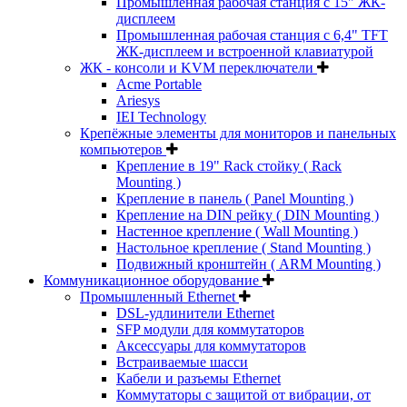
Промышленная рабочая станция с 15" ЖК-
дисплеем
Промышленная рабочая станция с 6,4" TFT
ЖК-дисплеем и встроенной клавиатурой
ЖК - консоли и KVM переключатели
Acme Portable
Ariesys
IEI Technology
Крепёжные элементы для мониторов и панельных
компьютеров
Крепление в 19" Rack стойку ( Rack
Mounting )
Крепление в панель ( Panel Mounting )
Крепление на DIN рейку ( DIN Mounting )
Настенное крепление ( Wall Mounting )
Настольное крепление ( Stand Mounting )
Подвижный кронштейн ( ARM Mounting )
Коммуникационное оборудование
Промышленный Ethernet
DSL-удлинители Ethernet
SFP модули для коммутаторов
Аксессуары для коммутаторов
Встраиваемые шасси
Кабели и разъемы Ethernet
Коммутаторы с защитой от вибрации, от