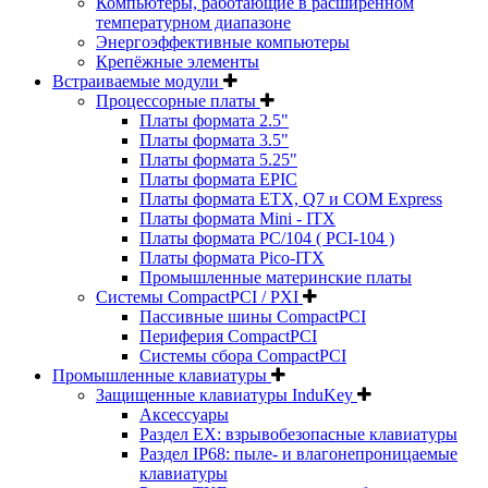
Компьютеры, работающие в расширенном
температурном диапазоне
Энергоэффективные компьютеры
Крепёжные элементы
Встраиваемые модули
Процессорные платы
Платы формата 2.5"
Платы формата 3.5"
Платы формата 5.25"
Платы формата EPIC
Платы формата ETX, Q7 и COM Express
Платы формата Mini - ITX
Платы формата PC/104 ( PCI-104 )
Платы формата Pico-ITX
Промышленные материнские платы
Системы CompactPCI / PXI
Пассивные шины CompactPCI
Периферия CompactPCI
Системы сбора CompactPCI
Промышленные клавиатуры
Защищенные клавиатуры InduKey
Аксессуары
Раздел EX: взрывобезопасные клавиатуры
Раздел IP68: пыле- и влагонепроницаемые
клавиатуры