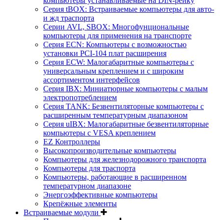
компьютеры устанавливаемые на DIN-рейку
Серия tBOX: Встраиваемые компьютеры для авто-
и жд траспорта
Серии AVL, SBOX: Многофунциональные
компьютеры для применения на транспорте
Серия ECN: Компьютеры с возможностью
установки PCI-104 плат расширения
Серия ECW: Малогабаритные компьютеры с
универсальным креплением и с широким
ассортиментом интерфейсов
Серия IBX: Миниатюрные компьютеры с малым
электропотреблением
Серия TANK: Безвентиляторные компьютеры с
расширенным температурным диапазоном
Серия uIBX: Малогабаритные безвентиляторные
компьютеры с VESA креплением
EZ Контроллеры
Высокопроизводительные компьютеры
Компьютеры для железнодорожного транспорта
Компьютеры для траспорта
Компьютеры, работающие в расширенном
температурном диапазоне
Энергоэффективные компьютеры
Крепёжные элементы
Встраиваемые модули