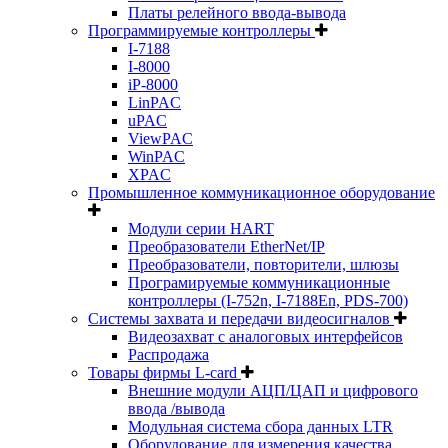
Платы релейного ввода-вывода
Программируемые контроллеры
I-7188
I-8000
iP-8000
LinPAC
uPAC
ViewPAC
WinPAC
XPAC
Промышленное коммуникационное оборудование
Модули серии HART
Преобразователи EtherNet/IP
Преобразователи, повторители, шлюзы
Програмируемые коммуникационные
контроллеры (I-752n, I-7188En, PDS-700)
Системы захвата и передачи видеосигналов
Видеозахват с аналоговых интерфейсов
Распродажа
Товары фирмы L-card
Внешние модули АЦП/ЦАП и цифрового
ввода /вывода
Модульная система сбора данных LTR
Оборудование для измерения качества