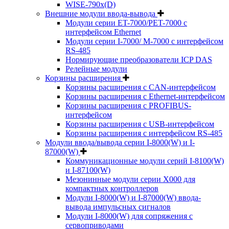
WISE-790x(D)
Внешние модули ввода-вывода
Модули серии ET-7000/PET-7000 с
интерфейсом Ethernet
Модули серии I-7000/ M-7000 с интерфейсом
RS-485
Нормирующие преобразователи ICP DAS
Релейные модули
Корзины расширения
Корзины расширения с CAN-интерфейсом
Корзины расширения с Ethernet-интерфейсом
Корзины расширения с PROFIBUS-
интерфейсом
Корзины расширения с USB-интерфейсом
Корзины расширения с интерфейсом RS-485
Модули ввода/вывода серии I-8000(W) и I-
87000(W)
Коммуникационные модули серий I-8100(W)
и I-87100(W)
Мезонинные модули серии X000 для
компактных контроллеров
Модули I-8000(W) и I-87000(W) ввода-
вывода импульсных сигналов
Модули I-8000(W) для сопряжения с
сервоприводами