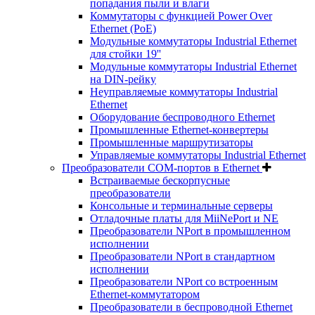
попадания пыли и влаги
Коммутаторы с функцией Power Over
Ethernet (PoE)
Модульные коммутаторы Industrial Ethernet
для стойки 19''
Модульные коммутаторы Industrial Ethernet
на DIN-рейку
Неуправляемые коммутаторы Industrial
Ethernet
Оборудование беспроводного Ethernet
Промышленные Ethernet-конвертеры
Промышленные маршрутизаторы
Управляемые коммутаторы Industrial Ethernet
Преобразователи COM-портов в Ethernet
Встраиваемые бескорпусные
преобразователи
Консольные и терминальные серверы
Отладочные платы для MiiNePort и NE
Преобразователи NPort в промышленном
исполнении
Преобразователи NPort в стандартном
исполнении
Преобразователи NPort со встроенным
Ethernet-коммутатором
Преобразователи в беспроводной Ethernet