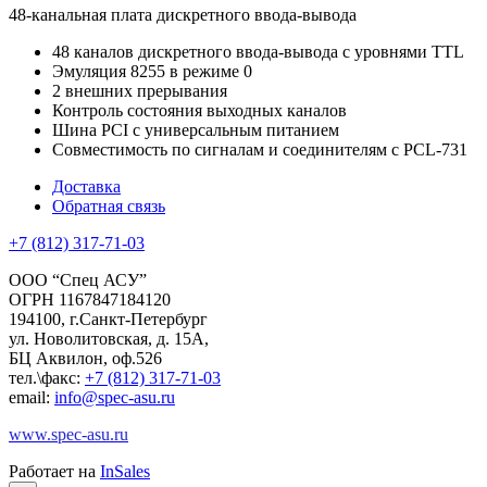
48-канальная плата дискретного ввода-вывода
48 каналов дискретного ввода-вывода с уровнями TTL
Эмуляция 8255 в режиме 0
2 внешних прерывания
Контроль состояния выходных каналов
Шина PCI с универсальным питанием
Совместимость по сигналам и соединителям с PCL-731
Доставка
Обратная связь
+7 (812) 317-71-03
ООО “Спец АСУ”
ОГРН 1167847184120
194100, г.Санкт-Петербург
ул. Новолитовская, д. 15А,
БЦ Аквилон, оф.526
тел.\факс:
+7 (812) 317-71-03
email:
info@spec-asu.ru
www.spec-asu.ru
Работает на
InSales