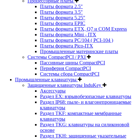
Процессорные платы
Платы формата 2.5"
Платы формата 3.5"
Платы формата 5.25"
Платы формата EPIC
Платы формата ETX, Q7 и COM Express
Платы формата Mini - ITX
Платы формата PC/104 ( PCI-104 )
Платы формата Pico-ITX
Промышленные материнские платы
Системы CompactPCI / PXI
Пассивные шины CompactPCI
Периферия CompactPCI
Системы сбора CompactPCI
Промышленные клавиатуры
Защищенные клавиатуры InduKey
Аксессуары
Раздел EX: взрывобезопасные клавиатуры
Раздел IP68: пыле- и влагонепроницаемые
клавиатуры
Раздел TKF: компактные мембранные
клавиатуры
Раздел TKG: клавиатуры на силиконовой
основе
Раздел TKH: защищенные указательные