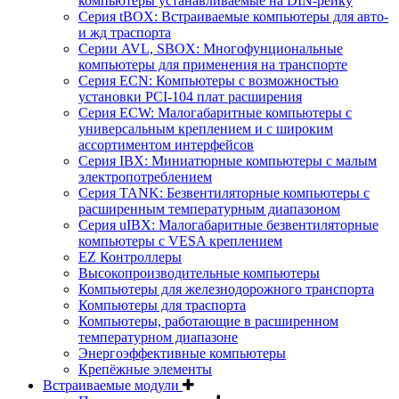
компьютеры устанавливаемые на DIN-рейку
Серия tBOX: Встраиваемые компьютеры для авто-
и жд траспорта
Серии AVL, SBOX: Многофунциональные
компьютеры для применения на транспорте
Серия ECN: Компьютеры с возможностью
установки PCI-104 плат расширения
Серия ECW: Малогабаритные компьютеры с
универсальным креплением и с широким
ассортиментом интерфейсов
Серия IBX: Миниатюрные компьютеры с малым
электропотреблением
Серия TANK: Безвентиляторные компьютеры с
расширенным температурным диапазоном
Серия uIBX: Малогабаритные безвентиляторные
компьютеры с VESA креплением
EZ Контроллеры
Высокопроизводительные компьютеры
Компьютеры для железнодорожного транспорта
Компьютеры для траспорта
Компьютеры, работающие в расширенном
температурном диапазоне
Энергоэффективные компьютеры
Крепёжные элементы
Встраиваемые модули