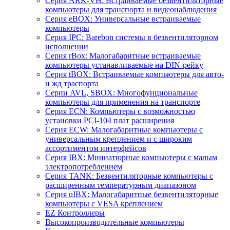
Серия ARK-VH: Встраиваемые безвентиляторные
компьютеры для транспорта и видеонаблюдения
Серия eBOX: Универсальные встраиваемые
компьютеры
Серия IPC: Barebon системы в безвентиляторном
исполнении
Серия rBox: Малогабаритные встраиваемые
компьютеры устанавливаемые на DIN-рейку
Серия tBOX: Встраиваемые компьютеры для авто-
и жд траспорта
Серии AVL, SBOX: Многофунциональные
компьютеры для применения на транспорте
Серия ECN: Компьютеры с возможностью
установки PCI-104 плат расширения
Серия ECW: Малогабаритные компьютеры с
универсальным креплением и с широким
ассортиментом интерфейсов
Серия IBX: Миниатюрные компьютеры с малым
электропотреблением
Серия TANK: Безвентиляторные компьютеры с
расширенным температурным диапазоном
Серия uIBX: Малогабаритные безвентиляторные
компьютеры с VESA креплением
EZ Контроллеры
Высокопроизводительные компьютеры