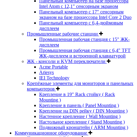
Панельный компьютер на базе процессора
Intel Atom с 12,1" сенсорным экраном
Панельный компьютер с 17" сенсорным
экраном на базе процессора Intel Core 2 Duo
Панельный компьютер с 6,4-дюймовым
дисплеем
Промышленные рабочие станции
Промышленная рабочая станция с 15" ЖК-
дисплеем
Промышленная рабочая станция с 6,4" TFT
ЖК-дисплеем и встроенной клавиатурой
ЖК - консоли и KVM переключатели
Acme Portable
Ariesys
IEI Technology
Крепёжные элементы для мониторов и панельных
компьютеров
Крепление в 19" Rack стойку ( Rack
Mounting )
Крепление в панель ( Panel Mounting )
Крепление на DIN рейку ( DIN Mounting )
Настенное крепление ( Wall Mounting )
Настольное крепление ( Stand Mounting )
Подвижный кронштейн ( ARM Mounting )
Коммуникационное оборудование