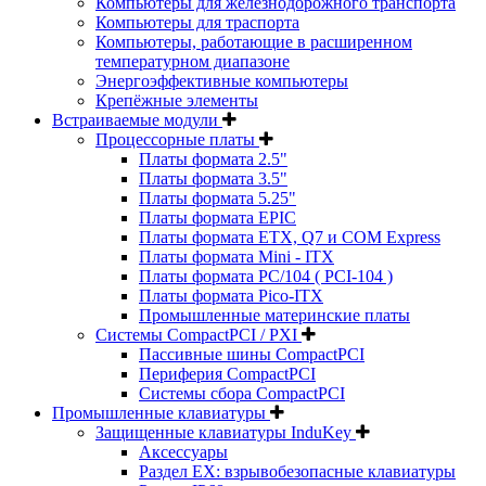
Компьютеры для железнодорожного транспорта
Компьютеры для траспорта
Компьютеры, работающие в расширенном
температурном диапазоне
Энергоэффективные компьютеры
Крепёжные элементы
Встраиваемые модули
Процессорные платы
Платы формата 2.5"
Платы формата 3.5"
Платы формата 5.25"
Платы формата EPIC
Платы формата ETX, Q7 и COM Express
Платы формата Mini - ITX
Платы формата PC/104 ( PCI-104 )
Платы формата Pico-ITX
Промышленные материнские платы
Системы CompactPCI / PXI
Пассивные шины CompactPCI
Периферия CompactPCI
Системы сбора CompactPCI
Промышленные клавиатуры
Защищенные клавиатуры InduKey
Аксессуары
Раздел EX: взрывобезопасные клавиатуры