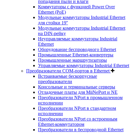
попадания пыли и влаги
Коммутаторы с функцией Power Over
Ethernet (PoE)
Модульные коммутаторы Industrial Ethernet
для стойки 19''
Модульные коммутаторы Industrial Ethernet
на DIN-рейку
Неуправляемые коммутаторы Industrial
Ethernet
Оборудование беспроводного Ethernet
Промышленные Ethernet-конвертеры
Промышленные маршрутизаторы
Управляемые коммутаторы Industrial Ethernet
Преобразователи COM-портов в Ethernet
Встраиваемые бескорпусные
преобразователи
Консольные и терминальные серверы
Отладочные платы для MiiNePort и NE
Преобразователи NPort в промышленном
исполнении
Преобразователи NPort в стандартном
исполнении
Преобразователи NPort со встроенным
Ethernet-коммутатором
Преобразователи в беспроводной Ethernet