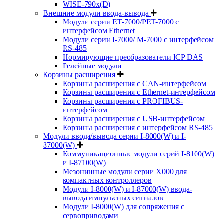
WISE-790x(D)
Внешние модули ввода-вывода
Модули серии ET-7000/PET-7000 с
интерфейсом Ethernet
Модули серии I-7000/ M-7000 с интерфейсом
RS-485
Нормирующие преобразователи ICP DAS
Релейные модули
Корзины расширения
Корзины расширения с CAN-интерфейсом
Корзины расширения с Ethernet-интерфейсом
Корзины расширения с PROFIBUS-
интерфейсом
Корзины расширения с USB-интерфейсом
Корзины расширения с интерфейсом RS-485
Модули ввода/вывода серии I-8000(W) и I-
87000(W)
Коммуникационные модули серий I-8100(W)
и I-87100(W)
Мезонинные модули серии X000 для
компактных контроллеров
Модули I-8000(W) и I-87000(W) ввода-
вывода импульсных сигналов
Модули I-8000(W) для сопряжения с
сервоприводами