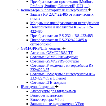
Преобразователи протоколов (Modbus,
Profibus, Profinet, Ethernet/IP, DF1, ...)
Конвертеры и повторители интерфейсов
Защита RS-232/422/485 от импульсных
помех
Модульные преобразователи интерфейсов
Повторители и изоляторы RS-232, RS-
422/485
Преобразователи RS-232 в RS-422/485
Преобразователи RS-232/422/485 в
оптоволокно
GSM/GPRS/LTE-модемы
Антенны GSM/GPRS/LTE
Сотовые GSM/GPRS-модемы
Сотовые GSM/GPRS-роутеры
Сотовые IP-модемы с интерфейсом RS-
232/422/485
Сотовые IP-модемы с интерфейсом RS-
232/422/485 и Ethernet
Сотовые LTE-модемы
IP-видеонаблюдение
Аксессуары для видеокамер
Видеорегистраторы
Видеосерверы VPort
Защищенные видеокамеры VPort