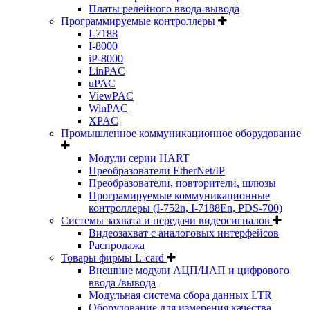
Платы релейного ввода-вывода
Программируемые контроллеры
I-7188
I-8000
iP-8000
LinPAC
uPAC
ViewPAC
WinPAC
XPAC
Промышленное коммуникационное оборудование
Модули серии HART
Преобразователи EtherNet/IP
Преобразователи, повторители, шлюзы
Програмируемые коммуникационные
контроллеры (I-752n, I-7188En, PDS-700)
Системы захвата и передачи видеосигналов
Видеозахват с аналоговых интерфейсов
Распродажа
Товары фирмы L-card
Внешние модули АЦП/ЦАП и цифрового
ввода /вывода
Модульная система сбора данных LTR
Оборудование для измерения качества