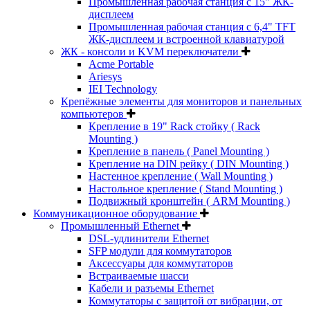
Промышленная рабочая станция с 15" ЖК-
дисплеем
Промышленная рабочая станция с 6,4" TFT
ЖК-дисплеем и встроенной клавиатурой
ЖК - консоли и KVM переключатели
Acme Portable
Ariesys
IEI Technology
Крепёжные элементы для мониторов и панельных
компьютеров
Крепление в 19" Rack стойку ( Rack
Mounting )
Крепление в панель ( Panel Mounting )
Крепление на DIN рейку ( DIN Mounting )
Настенное крепление ( Wall Mounting )
Настольное крепление ( Stand Mounting )
Подвижный кронштейн ( ARM Mounting )
Коммуникационное оборудование
Промышленный Ethernet
DSL-удлинители Ethernet
SFP модули для коммутаторов
Аксессуары для коммутаторов
Встраиваемые шасси
Кабели и разъемы Ethernet
Коммутаторы с защитой от вибрации, от