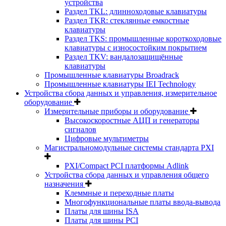
устройства
Раздел TKL: длинноходовые клавиатуры
Раздел TKR: стеклянные емкостные
клавиатуры
Раздел TKS: промышленные короткоходовые
клавиатуры с износостойким покрытием
Раздел TKV: вандалозащищённые
клавиатуры
Промышленные клавиатуры Broadrack
Промышленные клавиатуры IEI Technology
Устройства сбора данных и управления, измерительное
оборудование
Измерительные приборы и оборудование
Высокоскоростные АЦП и генераторы
сигналов
Цифровые мультиметры
Магистральномодульные системы стандарта PXI
PXI/Compact PCI платформы Adlink
Устройства сбора данных и управления общего
назначения
Клеммные и переходные платы
Многофункциональные платы ввода-вывода
Платы для шины ISA
Платы для шины PCI