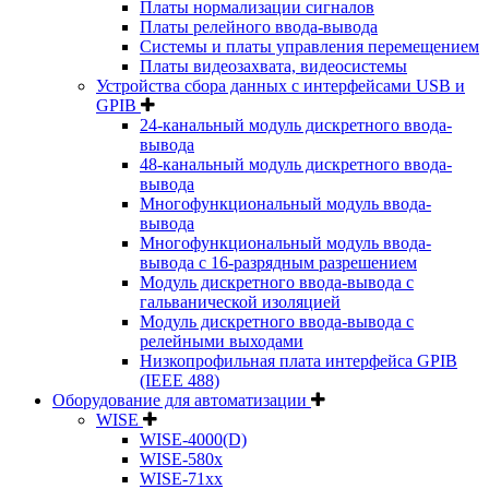
Платы нормализации сигналов
Платы релейного ввода-вывода
Системы и платы управления перемещением
Платы видеозахвата, видеосистемы
Устройства сбора данных с интерфейсами USB и
GPIB
24-канальный модуль дискретного ввода-
вывода
48-канальный модуль дискретного ввода-
вывода
Многофункциональный модуль ввода-
вывода
Многофункциональный модуль ввода-
вывода c 16-разрядным разрешением
Модуль дискретного ввода-вывода с
гальванической изоляцией
Модуль дискретного ввода-вывода с
релейными выходами
Низкопрофильная плата интерфейса GPIB
(IEEE 488)
Оборудование для автоматизации
WISE
WISE-4000(D)
WISE-580x
WISE-71xx