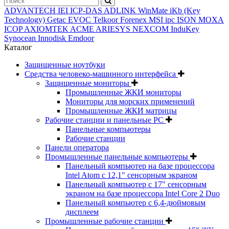
ADVANTECH
IEI
ICP-DAS
ADLINK
WinMate
iKb (Key
Technology)
Getac
EVOC
Telkoor
Forenex
MSI ipc
ISON
MOXA
ICOP
AXIOMTEK
ACME
ARIESYS
NEXCOM
InduKey
Synocean
Innodisk
Emdoor
Каталог
Защищенные ноутбуки
Средства человеко-машинного интерфейса
Защищенные мониторы
Промышленные ЖКИ мониторы
Мониторы для морских применений
Промышленные ЖКИ матрицы
Рабочие станции и панельные РС
Панельные компьютеры
Рабочие станции
Панели оператора
Промышленные панельные компьютеры
Панельный компьютер на базе процессора
Intel Atom с 12,1" сенсорным экраном
Панельный компьютер с 17" сенсорным
экраном на базе процессора Intel Core 2 Duo
Панельный компьютер с 6,4-дюймовым
дисплеем
Промышленные рабочие станции