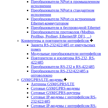
Преобразователи NPort в промышленном
исполнении
Преобразователи NPort в стандартном
исполнении
Преобразователи NPort со встроенным
Ethernet-коммутатором
Преобразователи в беспроводной Ethernet
Преобразователи протоколов (Modbus,
Profibus, Profinet, Ethernet/IP, DF1, ...)
Конвертеры и повторители интерфейсов
Защита RS-232/422/485 от импульсных
помех
Модульные преобразователи интерфейсов
Повторители и изоляторы RS-232, RS-
422/485
Преобразователи RS-232 в RS-422/485
Преобразователи RS-232/422/485 в
оптоволокно
GSM/GPRS/LTE-модемы
Антенны GSM/GPRS/LTE
Сотовые GSM/GPRS-модемы
Сотовые GSM/GPRS-роутеры
Сотовые IP-модемы с интерфейсом RS-
232/422/485
Сотовые IP-модемы с интерфейсом RS-