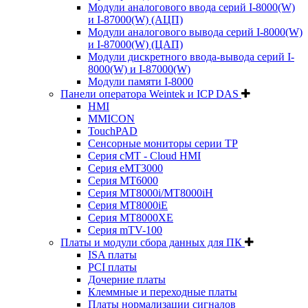
Модули аналогового ввода серий I-8000(W)
и I-87000(W) (АЦП)
Модули аналогового вывода серий I-8000(W)
и I-87000(W) (ЦАП)
Модули дискретного ввода-вывода серий I-
8000(W) и I-87000(W)
Модули памяти I-8000
Панели оператора Weintek и ICP DAS
HMI
MMICON
TouchPAD
Сенсорные мониторы серии TP
Серия cMT - Cloud HMI
Серия eMT3000
Серия MT6000
Серия MT8000i/MT8000iH
Серия MT8000iE
Серия MT8000XE
Серия mTV-100
Платы и модули сбора данных для ПК
ISA платы
PCI платы
Дочерние платы
Клеммные и переходные платы
Платы нормализации сигналов