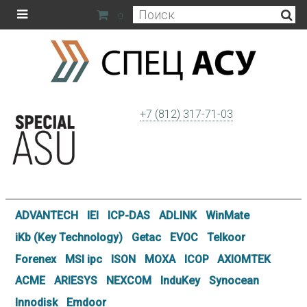
0
+7 (812) 317-71-03
ADVANTECH
IEI
ICP-DAS
ADLINK
WinMate
iKb (Key Technology)
Getac
EVOC
Telkoor
Forenex
MSI ipc
ISON
MOXA
ICOP
AXIOMTEK
ACME
ARIESYS
NEXCOM
InduKey
Synocean
Innodisk
Emdoor