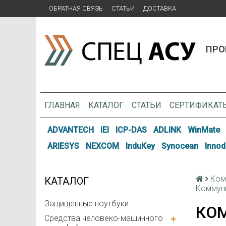
ОБРАТНАЯ СВЯЗЬ
СТАТЬИ
ДОСТАВКА
ПРО
ГЛАВНАЯ
КАТАЛОГ
СТАТЬИ
СЕРТИФИКАТ
ADVANTECH
IEI
ICP-DAS
ADLINK
WinMate
ARIESYS
NEXCOM
InduKey
Synocean
Innod
Ком
КАТАЛОГ
Коммуни
Защищенные ноутбуки
КО
Средства человеко-машинного