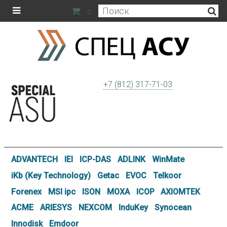
0
+7 (812) 317-71-03
ADVANTECH
IEI
ICP-DAS
ADLINK
WinMate
iKb (Key Technology)
Getac
EVOC
Telkoor
Forenex
MSI ipc
ISON
MOXA
ICOP
AXIOMTEK
ACME
ARIESYS
NEXCOM
InduKey
Synocean
Innodisk
Emdoor