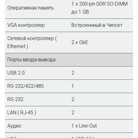
1 x 200-pin DDR SO-DIMM
Оперативная память
до 1 GB
VGA контроллер
Встроеннный в Чипсет
Сетевой контроллер (
2 x GbE
Ethernet )
Порты ввода-вывода
USB 2.0
2
RS-232/422/485
1
RS-232
2
LAN ( RJ-45 )
2
Аудио
1 х Line-Out