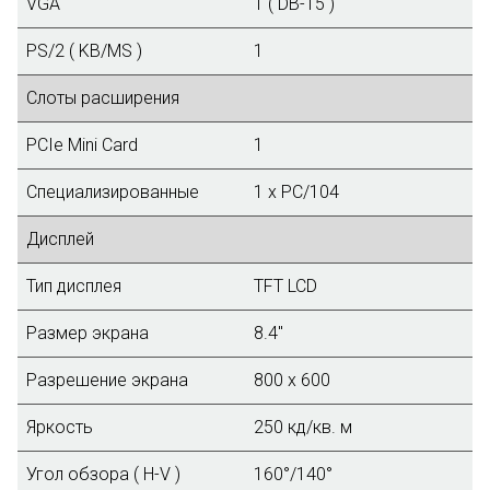
VGA
1 ( DB-15 )
PS/2 ( KB/MS )
1
Слоты расширения
PCIe Mini Card
1
Специализированные
1 x PC/104
Дисплей
Тип дисплея
TFT LCD
Размер экрана
8.4"
Разрешение экрана
800 x 600
Яркость
250 кд/кв. м
Угол обзора ( H-V )
160°/140°