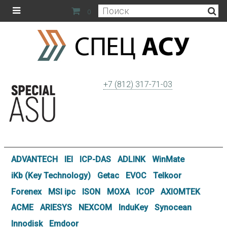
0
+7 (812) 317-71-03
ADVANTECH
IEI
ICP-DAS
ADLINK
WinMate
iKb (Key Technology)
Getac
EVOC
Telkoor
Forenex
MSI ipc
ISON
MOXA
ICOP
AXIOMTEK
ACME
ARIESYS
NEXCOM
InduKey
Synocean
Innodisk
Emdoor