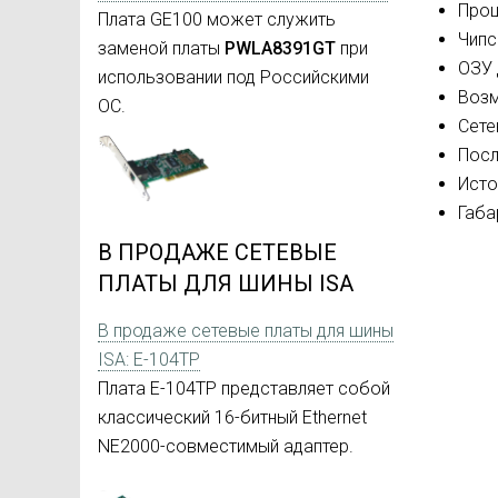
Проц
Плата GE100 может служить
Чипс
заменой платы
PWLA8391GT
при
ОЗУ 
использовании под Российскими
Возм
ОС.
Сете
Посл
Исто
Габа
В ПРОДАЖЕ СЕТЕВЫЕ
ПЛАТЫ ДЛЯ ШИНЫ ISA
В продаже сетевые платы для шины
ISA: E-104TP
Плата E-104TP представляет собой
классический 16-битный Ethernet
NE2000-совместимый адаптер.