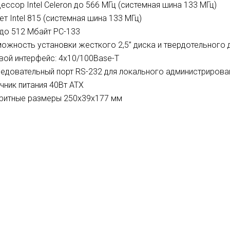
ессор Intel Celeron до 566 МГц (системная шина 133 МГц)
ет Intel 815 (системная шина 133 МГц)
до 512 Мбайт РС-133
ожность установки жесткого 2,5” диска и твердотельного 
вой интерфейс: 4х10/100Base-T
едовательный порт RS-232 для локального администрирова
чник питания 40Вт ATX
ритные размеры 250х39х177 мм