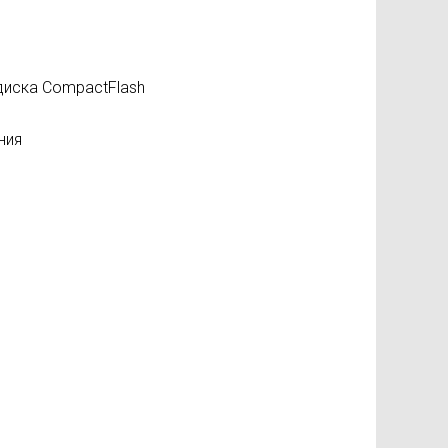
диска CompactFlash
ния