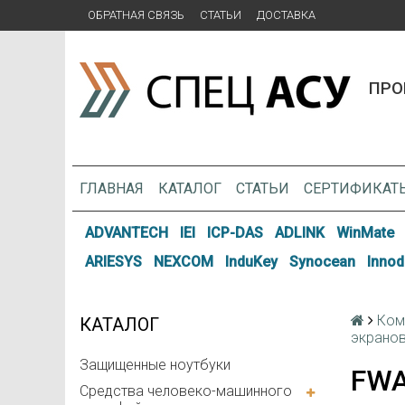
ОБРАТНАЯ СВЯЗЬ
СТАТЬИ
ДОСТАВКА
ПРО
ГЛАВНАЯ
КАТАЛОГ
СТАТЬИ
СЕРТИФИКАТ
ADVANTECH
IEI
ICP-DAS
ADLINK
WinMate
ARIESYS
NEXCOM
InduKey
Synocean
Innod
Ком
КАТАЛОГ
экрано
Защищенные ноутбуки
FWA
Средства человеко-машинного