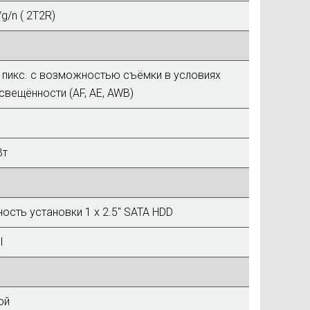
g/n ( 2T2R)
 пикс. с возможностью съёмки в условиях
свещённости (AF, AE, AWB)
Вт
сть установки 1 x 2.5" SATA HDD
I
ой