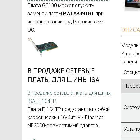
Плата GE100 может служить
заменой платы
PWLA8391GT
при
использовании под Российскими
ОПИСА
ОС.
Модульн
Интерфе
панели 
В ПРОДАЖЕ СЕТЕВЫЕ
Специ
ПЛАТЫ ДЛЯ ШИНЫ ISA
Процес
В продаже сетевые платы для шины
ISA: E-104TP
Систем
Плата E-104TP представляет собой
классический 16-битный Ethernet
NE2000-совместимый адаптер.
Устано