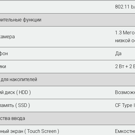
802.11 b/
ительные функции
1.3 Мего
камера
низкой о
фон
Да
ики
2 Вт + 2 
 для накопителей
й диск ( HDD )
Возможно
амять ( SSD )
CF Type I
ства ввода
ный экран ( Touch Screen )
Емкостн