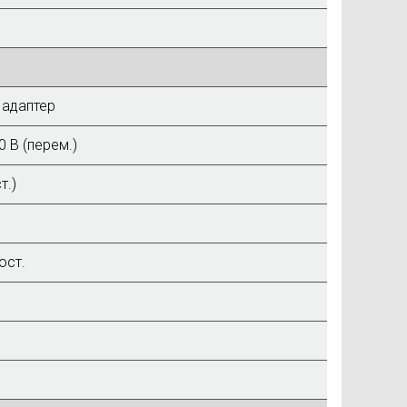
 адаптер
0 В (перем.)
т.)
ост.