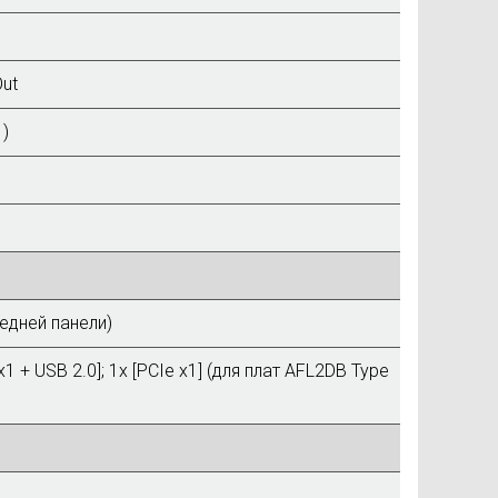
Out
 )
редней панели)
x1 + USB 2.0]; 1x [PCIe x1] (для плат AFL2DB Type