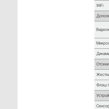
WiFi
Дополн
Видео
Микро
Динам
Отсеки
Жестки
Флэш п
Устрой
Сенсор