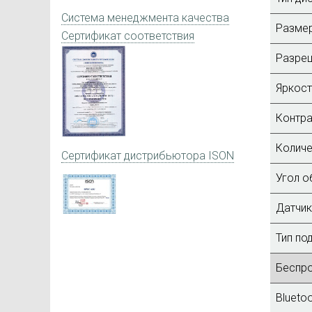
Система менеджмента качества
Размер
Сертификат соответствия
Разре
Яркос
Контра
Количе
Сертификат дистрибьютора ISON
Угол об
Датчик
Тип по
Беспр
Blueto