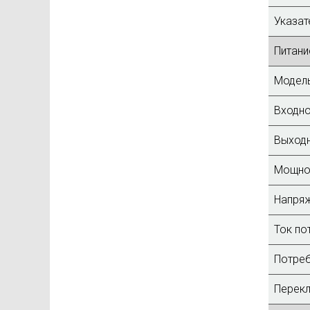
Указат
Питани
Модель
Входно
Выходн
Мощнос
Напряж
Ток по
Потреб
Перекл