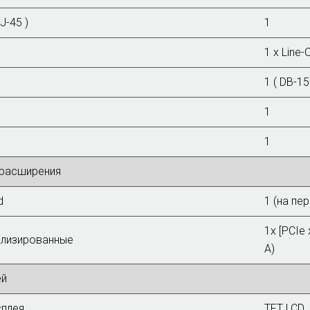
J-45 )
1
1 х Line-
1 ( DB-15
1
1
 расширения
d
1 (на пе
1x [PCIe 
ализированные
A)
ей
сплея
TFT LCD