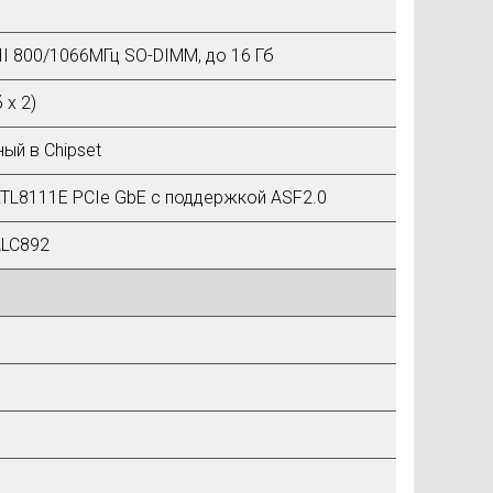
III 800/1066МГц SO-DIMM, до 16 Гб
 х 2)
ый в Chipset
RTL8111E PCIe GbE с поддержкой ASF2.0
ALC892