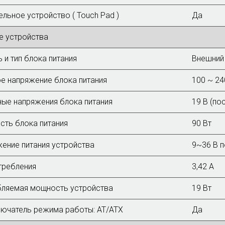
ельное устройство ( Touch Pad )
Да
е устройства
 и тип блока питания
Внешний
е напряжение блока питания
100 ~ 24
ые напряжения блока питания
19 В (пос
ть блока питания
90 Вт
ение питания устройства
9~36 B п
требления
3,42 A
ляемая мощность устройства
19 Вт
ючатель режима работы: AT/ATX
Да