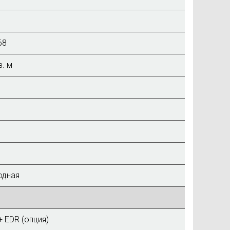
68
в. м
одная
+ EDR (опция)