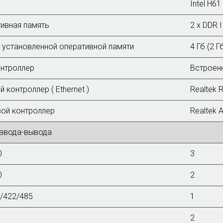
Intel H61
ивная память
2 х DDR 
установленной оперативной памяти
4 Гб (2 Гб
нтроллер
Встроенн
й контроллер ( Ethernet )
Realtek 
ой контроллер
Realtek 
ввода-вывода
0
3
0
2
/422/485
1
2