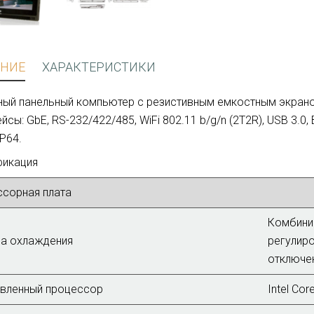
НИЕ
ХАРАКТЕРИСТИКИ
ый панельный компьютер с резистивным емкостным экрано
йсы: GbE, RS-232/422/485, WiFi 802.11 b/g/n (2T2R), USB 3.0,
IP64.
фикация
сорная плата
Комбини
а охлаждения
регулиро
отключен
вленный процессор
Intel Cor