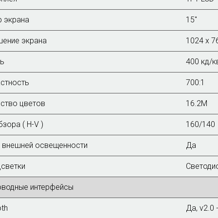
 экрана
15"
шение экрана
1024 x 7
ть
400 кд/к
стность
700:1
ство цветов
16.2M
зора ( H-V )
160/140
 внешней освещенности
Да
дсветки
Светоди
оводные интерфейсы
oth
Да, v2.0 