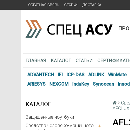
ОБРАТНАЯ СВЯЗЬ
СТАТЬИ
ДОСТАВКА
ПРО
ГЛАВНАЯ
КАТАЛОГ
СТАТЬИ
СЕРТИФИКАТ
ADVANTECH
IEI
ICP-DAS
ADLINK
WinMate
ARIESYS
NEXCOM
InduKey
Synocean
Innod
Сре
КАТАЛОГ
AFOLUX 
Защищенные ноутбуки
AFL
Средства человеко-машинного