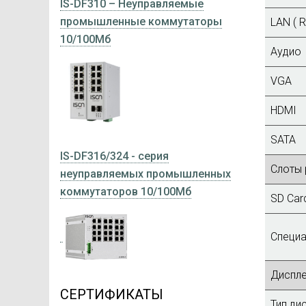
IS-DF310 – Неуправляемые
промышленные коммутаторы
LAN ( R
10/100Мб
Аудио
VGA
HDMI
SATA
IS-DF316/324 - серия
Слоты
неуправляемых промышленных
коммутаторов 10/100Мб
SD Car
Специ
Диспл
СЕРТИФИКАТЫ
Тип ди