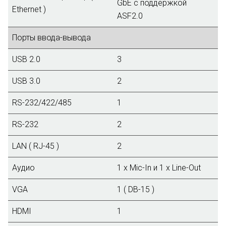
GbE с поддержкой
Ethernet )
ASF2.0
Порты ввода-вывода
USB 2.0
3
USB 3.0
2
RS-232/422/485
1
RS-232
2
LAN ( RJ-45 )
2
Аудио
1 x Mic-In и 1 x Line-Out
VGA
1 ( DB-15 )
HDMI
1