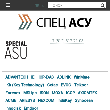
0
+7 (812) 317-71-03
ADVANTECH
IEI
ICP-DAS
ADLINK
WinMate
iKb (Key Technology)
Getac
EVOC
Telkoor
Forenex
MSI ipc
ISON
MOXA
ICOP
AXIOMTEK
ACME
ARIESYS
NEXCOM
InduKey
Synocean
Innodisk
Emdoor