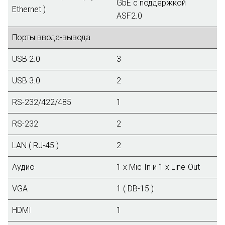
GbE с поддержкой
Ethernet )
ASF2.0
Порты ввода-вывода
USB 2.0
3
USB 3.0
2
RS-232/422/485
1
RS-232
2
LAN ( RJ-45 )
2
Аудио
1 x Mic-In и 1 x Line-Out
VGA
1 ( DB-15 )
HDMI
1