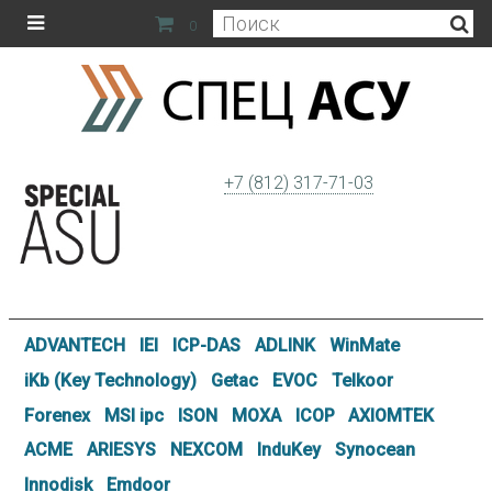
0
+7 (812) 317-71-03
ADVANTECH
IEI
ICP-DAS
ADLINK
WinMate
iKb (Key Technology)
Getac
EVOC
Telkoor
Forenex
MSI ipc
ISON
MOXA
ICOP
AXIOMTEK
ACME
ARIESYS
NEXCOM
InduKey
Synocean
Innodisk
Emdoor