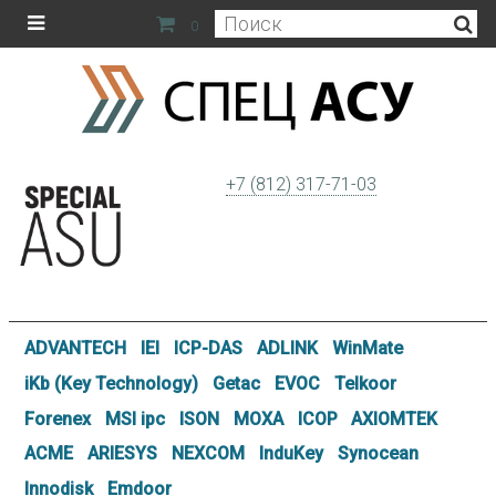
0
+7 (812) 317-71-03
ADVANTECH
IEI
ICP-DAS
ADLINK
WinMate
iKb (Key Technology)
Getac
EVOC
Telkoor
Forenex
MSI ipc
ISON
MOXA
ICOP
AXIOMTEK
ACME
ARIESYS
NEXCOM
InduKey
Synocean
Innodisk
Emdoor