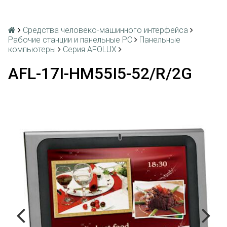
Средства человеко-машинного интерфейса
Рабочие станции и панельные РС
Панельные
компьютеры
Серия AFOLUX
AFL-17I-HM55I5-52/R/2G