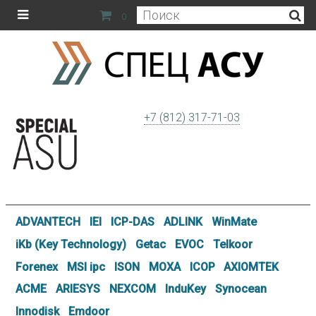
0
+7 (812) 317-71-03
ADVANTECH
IEI
ICP-DAS
ADLINK
WinMate
iKb (Key Technology)
Getac
EVOC
Telkoor
Forenex
MSI ipc
ISON
MOXA
ICOP
AXIOMTEK
ACME
ARIESYS
NEXCOM
InduKey
Synocean
Innodisk
Emdoor