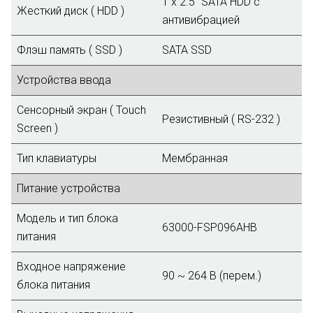
1 x 2.5" SATA HDD с
Жесткий диск ( HDD )
антивибрацией
Флэш память ( SSD )
SATA SSD
Устройства ввода
Сенсорный экран ( Touch
Резистивный ( RS-232 )
Screen )
Тип клавиатуры
Мембранная
Питание устройства
Модель и тип блока
63000-FSP096AHB
питания
Входное напряжение
90 ~ 264 В (перем.)
блока питания