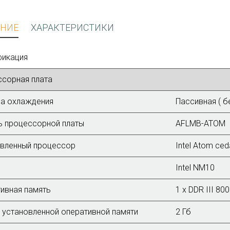
НИЕ
ХАРАКТЕРИСТИКИ
фикация
сорная плата
а охлаждения
Пассивная ( б
 процессорной платы
AFLMB-ATOM
вленный процессор
Intel Atom ced
Intel NM10
ивная память
1 x DDR III 80
установленной оперативной памяти
2 Гб