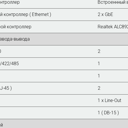
нтроллер
Встроеннный 
й контроллер ( Ethernet )
2 x GbE
ой контроллер
Realtek ALC89
ввода-вывода
0
2
/422/485
1
1
J-45 )
2
1 х Line-Out
1 ( DB-15 )
ей