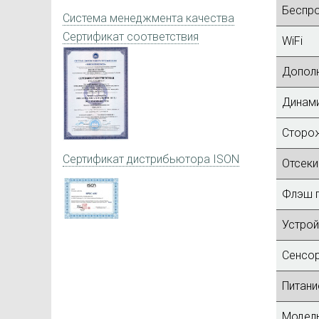
Беспр
Система менеджмента качества
Сертификат соответствия
WiFi
Дополн
Динам
Сторож
Сертификат дистрибьютора ISON
Отсеки
Флэш п
Устрой
Сенсор
Питани
Модель