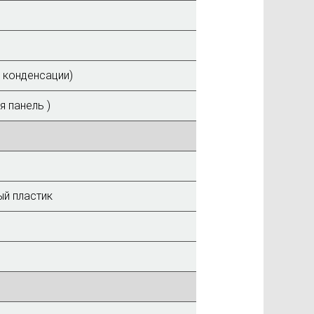
 конденсации)
я панель )
й пластик