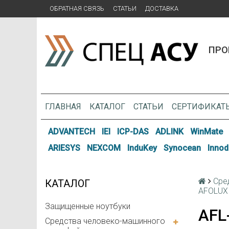
ОБРАТНАЯ СВЯЗЬ
СТАТЬИ
ДОСТАВКА
ПРО
ГЛАВНАЯ
КАТАЛОГ
СТАТЬИ
СЕРТИФИКАТ
ADVANTECH
IEI
ICP-DAS
ADLINK
WinMate
ARIESYS
NEXCOM
InduKey
Synocean
Innod
Сре
КАТАЛОГ
AFOLUX
Защищенные ноутбуки
AFL
Средства человеко-машинного