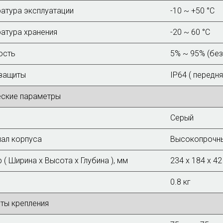
атура эксплуатации
-10 ~ +50 °C
атура хранения
-20 ~ 60 °C
ость
5% ~ 95% (без
защиты
IP64 ( передня
еские параметры
Серый
ал корпуса
Высокопрочны
 ( Ширина х Высота х Глубина ), мм
234 x 184 x 42
0.8 кг
ты крепления