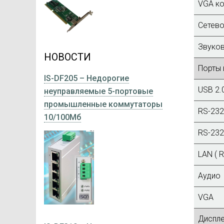
VGA ко
Сетево
Звуков
НОВОСТИ
Порты 
IS-DF205 – Недорогие
USB 2.
неуправляемые 5-портовые
промышленные коммутаторы
RS-232
10/100Мб
RS-232
LAN ( R
Аудио
VGA
Диспл