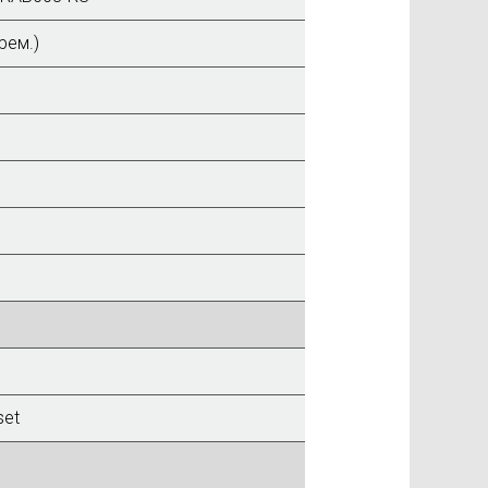
рем.)
set