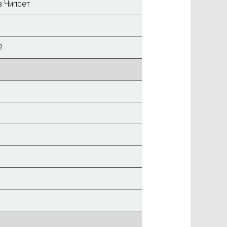
в Чипсет
2