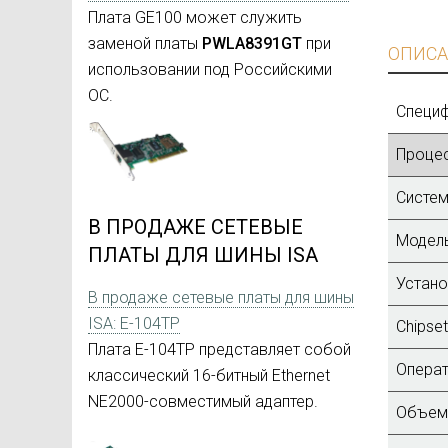
Плата GE100 может служить
заменой платы
PWLA8391GT
при
ОПИСА
использовании под Российскими
ОС.
Специ
Процес
Систем
В ПРОДАЖЕ СЕТЕВЫЕ
Модель
ПЛАТЫ ДЛЯ ШИНЫ ISA
Устано
В продаже сетевые платы для шины
ISA: E-104TP
Chipset
Плата E-104TP представляет собой
Операт
классический 16-битный Ethernet
NE2000-совместимый адаптер.
Объем 