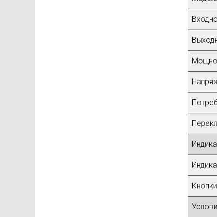
Входно
Выходн
Мощнос
Напряж
Потреб
Перекл
Индика
Индика
Кнопки
Услови