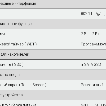
оводные интерфейсы
802.11 b/g/n (
ительные функции
ики
2 Вт + 2 Вт
евой таймер ( WDT )
Программируе
 для накопителей
амять ( SSD )
mSATA SSD
ства ввода
ный экран ( Touch Screen )
Резистивный
е устройства
 и тип блока питания
63000-FSP03