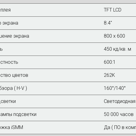
сплея
TFT LCD
 экрана
8.4"
шение экрана
800 x 600
ть
450 кд/кв. м
стность
600:1
ство цветов
262K
зора ( H-V )
160°/140°
дсветки
Светодиодная
ампы подсветки
50 000 часов
ржка iSMM
Да ( ПО в комп