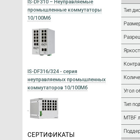
IS-DF310 – Неуправляемые
промышленные коммутаторы
Тип ди
10/100Мб
Размер
Разре
Яркос
Контра
IS-DF316/324 - серия
Количе
неуправляемых промышленных
коммутаторов 10/100Мб
Угол об
Тип по
MTBF л
Подде
СЕРТИФИКАТЫ