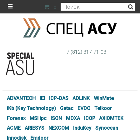
0
+7 (812) 317-71-03
ADVANTECH
IEI
ICP-DAS
ADLINK
WinMate
iKb (Key Technology)
Getac
EVOC
Telkoor
Forenex
MSI ipc
ISON
MOXA
ICOP
AXIOMTEK
ACME
ARIESYS
NEXCOM
InduKey
Synocean
Innodisk
Emdoor