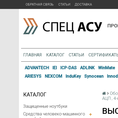
ОБРАТНАЯ СВЯЗЬ
СТАТЬИ
ДОСТАВКА
ПРО
ГЛАВНАЯ
КАТАЛОГ
СТАТЬИ
СЕРТИФИКАТ
ADVANTECH
IEI
ICP-DAS
ADLINK
WinMate
ARIESYS
NEXCOM
InduKey
Synocean
Innod
Обо
КАТАЛОГ
АЦП , 4-
Защищенные ноутбуки
ВЫС
Средства человеко-машинного