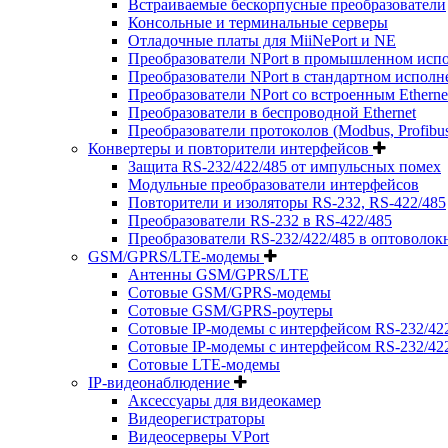
Встраиваемые бескорпусные преобразователи
Консольные и терминальные серверы
Отладочные платы для MiiNePort и NE
Преобразователи NPort в промышленном исп
Преобразователи NPort в стандартном испол
Преобразователи NPort со встроенным Ethern
Преобразователи в беспроводной Ethernet
Преобразователи протоколов (Modbus, Profibus, Pr
Конвертеры и повторители интерфейсов
Защита RS-232/422/485 от импульсных помех
Модульные преобразователи интерфейсов
Повторители и изоляторы RS-232, RS-422/485
Преобразователи RS-232 в RS-422/485
Преобразователи RS-232/422/485 в оптоволок
GSM/GPRS/LTE-модемы
Антенны GSM/GPRS/LTE
Сотовые GSM/GPRS-модемы
Сотовые GSM/GPRS-роутеры
Сотовые IP-модемы с интерфейсом RS-232/42
Сотовые IP-модемы с интерфейсом RS-232/422/
Сотовые LTE-модемы
IP-видеонаблюдение
Аксессуары для видеокамер
Видеорегистраторы
Видеосерверы VPort