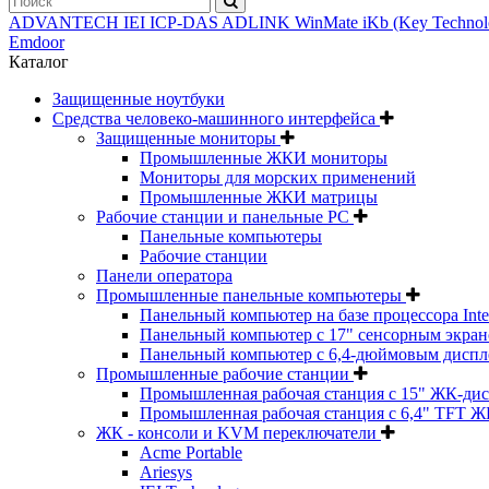
ADVANTECH
IEI
ICP-DAS
ADLINK
WinMate
iKb (Key Techno
Emdoor
Каталог
Защищенные ноутбуки
Средства человеко-машинного интерфейса
Защищенные мониторы
Промышленные ЖКИ мониторы
Мониторы для морских применений
Промышленные ЖКИ матрицы
Рабочие станции и панельные РС
Панельные компьютеры
Рабочие станции
Панели оператора
Промышленные панельные компьютеры
Панельный компьютер на базе процессора Inte
Панельный компьютер с 17" сенсорным экраном
Панельный компьютер с 6,4-дюймовым диспл
Промышленные рабочие станции
Промышленная рабочая станция с 15" ЖК-ди
Промышленная рабочая станция с 6,4" TFT Ж
ЖК - консоли и KVM переключатели
Acme Portable
Ariesys