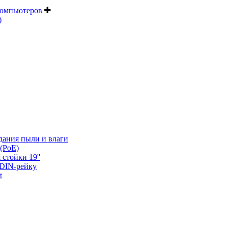
компьютеров
)
дания пыли и влаги
(PoE)
 стойки 19''
 DIN-рейку
t