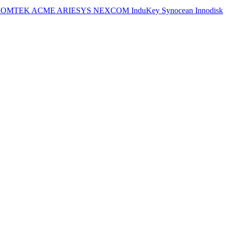
IOMTEK
ACME
ARIESYS
NEXCOM
InduKey
Synocean
Innodisk