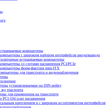
ры
оге
встраиваемые компьютеры
компьютеры с широким набором интерфейсов ввода/вывода
тиляторные встраиваемые компьютеры
компьютеры со слотами расширения PCI/PCIe
компьютеры форм-фактора mini-ITX
омпьютеры для транспорта и видеонаблюдения
ютеры
сполнении
теры устанавливаемые на DIN-рейку
 жд траспорта
ры для применения на транспорте
 PCI-104 плат расширения
сальным креплением и с широким ассортиментом интерфейсов
ектропотреблением