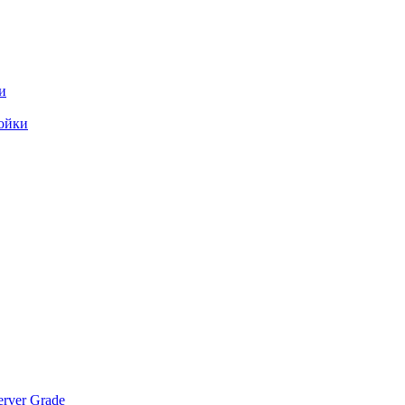
и
ойки
rver Grade