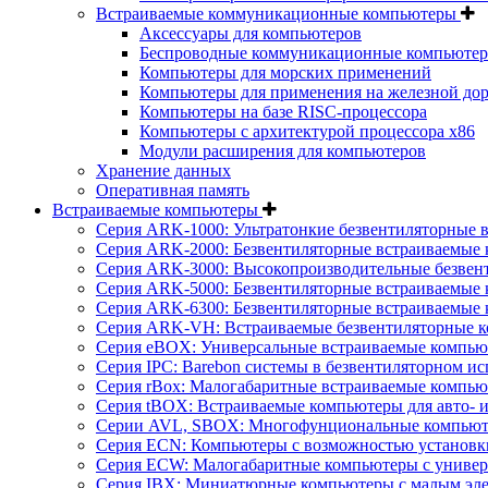
Встраиваемые коммуникационные компьютеры
Аксессуары для компьютеров
Беспроводные коммуникационные компьюте
Компьютеры для морских применений
Компьютеры для применения на железной дор
Компьютеры на базе RISC-процессора
Компьютеры с архитектурой процессора x86
Модули расширения для компьютеров
Хранение данных
Оперативная память
Встраиваемые компьютеры
Серия ARK-1000: Ультратонкие безвентиляторные 
Серия ARK-2000: Безвентиляторные встраиваемые 
Серия ARK-3000: Высокопроизводительные безвен
Серия ARK-5000: Безвентиляторные встраиваемые 
Серия ARK-6300: Безвентиляторные встраиваемые 
Серия ARK-VH: Встраиваемые безвентиляторные к
Серия eBOX: Универсальные встраиваемые компь
Серия IPC: Barebon системы в безвентиляторном и
Серия rBox: Малогабаритные встраиваемые компью
Серия tBOX: Встраиваемые компьютеры для авто- и
Серии AVL, SBOX: Многофунциональные компьюте
Серия ECN: Компьютеры с возможностью установки
Серия ECW: Малогабаритные компьютеры с универ
Серия IBX: Миниатюрные компьютеры с малым эл