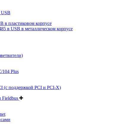
в USB
B в пластиковом корпусе
485 в USB в металлическом корпусе
зветвители)
/104 Plus
I (с поддержкой PCI и PCI-X)
и Fieldbus
net
йсами