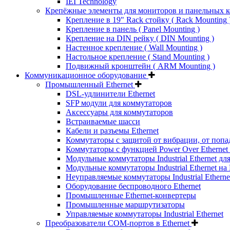
IEI Technology
Крепёжные элементы для мониторов и панельных 
Крепление в 19" Rack стойку ( Rack Mounting 
Крепление в панель ( Panel Mounting )
Крепление на DIN рейку ( DIN Mounting )
Настенное крепление ( Wall Mounting )
Настольное крепление ( Stand Mounting )
Подвижный кронштейн ( ARM Mounting )
Коммуникационное оборудование
Промышленный Ethernet
DSL-удлинители Ethernet
SFP модули для коммутаторов
Аксессуары для коммутаторов
Встраиваемые шасси
Кабели и разъемы Ethernet
Коммутаторы с защитой от вибрации, от попа
Коммутаторы с функцией Power Over Ethernet 
Модульные коммутаторы Industrial Ethernet для
Модульные коммутаторы Industrial Ethernet на
Неуправляемые коммутаторы Industrial Etherne
Оборудование беспроводного Ethernet
Промышленные Ethernet-конвертеры
Промышленные маршрутизаторы
Управляемые коммутаторы Industrial Ethernet
Преобразователи COM-портов в Ethernet