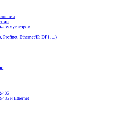
олнении
нении
et-коммутатором
ofinet, Ethernet/IP, DF1, ...)
но
2/485
485 и Ethernet