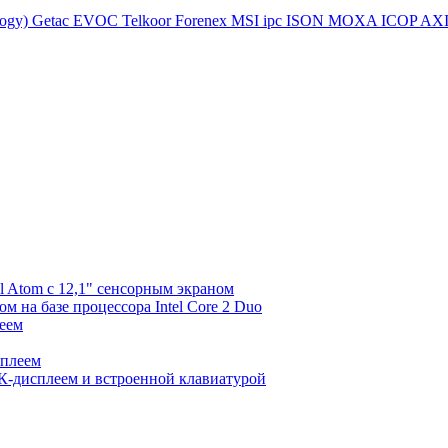
logy)
Getac
EVOC
Telkoor
Forenex
MSI ipc
ISON
MOXA
ICOP
AX
l Atom с 12,1" сенсорным экраном
 на базе процессора Intel Core 2 Duo
еем
сплеем
К-дисплеем и встроенной клавиатурой