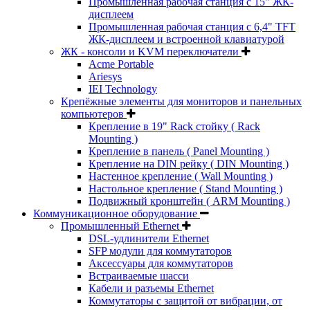
Промышленная рабочая станция с 15" ЖК-
дисплеем
Промышленная рабочая станция с 6,4" TFT
ЖК-дисплеем и встроенной клавиатурой
ЖК - консоли и KVM переключатели
Acme Portable
Ariesys
IEI Technology
Крепёжные элементы для мониторов и панельных
компьютеров
Крепление в 19" Rack стойку ( Rack
Mounting )
Крепление в панель ( Panel Mounting )
Крепление на DIN рейку ( DIN Mounting )
Настенное крепление ( Wall Mounting )
Настольное крепление ( Stand Mounting )
Подвижный кронштейн ( ARM Mounting )
Коммуникационное оборудование
Промышленный Ethernet
DSL-удлинители Ethernet
SFP модули для коммутаторов
Аксессуары для коммутаторов
Встраиваемые шасси
Кабели и разъемы Ethernet
Коммутаторы с защитой от вибрации, от