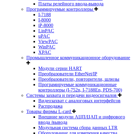
Платы релейного ввода-вывода
Программируемые контроллеры
I-7188
I-8000
iP-8000
LinPAC
uPAC
ViewPAC
WinPAC
XPAC
Промышленное коммуникационное оборудование
Модули серии HART
Преобразователи EtherNet/IP
Преобразователи, повторители, шлюзы
Програмируемые коммуникационные
контроллеры (I-752n, I-7188En, PDS-700)
Системы захвата и передачи видеосигналов
Видеозахват с аналоговых интерфейсов
Распродажа
Товары фирмы L-card
Внешние модули АЦП/ЦАП и цифрового
ввода /вывода
Модульная система сбора данных LTR
Оборудование для измерения качества