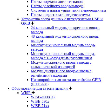
Платы нормализации сигналов
Платы релейного ввода-вывода
Системы и платы управления перемещением
Платы видеозахвата, видеосистемы
Устройства сбора данных с интерфейсами USB и
GPIB
24-канальный модуль дискретного ввода-
вывода
48-канальный модуль дискретного ввода-
вывода
Многофункциональный модуль ввода-
вывода
Многофункциональный модуль ввода-
вывода c 16-разрядным разрешением
Модуль дискретного ввода-вывода с
гальванической изоляцией
Модуль дискретного ввода-вывода с
релейными выходами
Низкопрофильная плата интерфейса GPIB
(IEEE 488)
Оборудование для автоматизации
WISE
WISE-4000(D)
WISE-580x
WISE-71xx