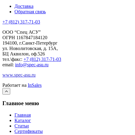
Доставка
Обратная связь
+7 (812) 317-71-03
ООО “Спец АСУ”
ОГРН 1167847184120
194100, г.Санкт-Петербург
ул. Новолитовская, д. 15А,
БЦ Аквилон, оф.526
тел.\факс:
+7 (812) 317-71-03
email:
info@spec-asu.ru
www.spec-asu.ru
Работает на
InSales
Главное меню
Главная
Каталог
Статьи
Сертификаты