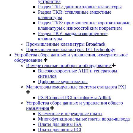
устройства
Раздел TKL: длинноходовые клавиатуры
Раздел TKR: стеклянные емкостные
клавиатуры
Раздел TKS: промышленные короткоходовые
клавиатуры с износостойким покрытием
Раздел TKV: вандалозащищённые
клавиатуры
Промышленные клавиатуры Broadrack
Промышленные клавиатуры IEI Technology
Устройства сбора данных и управления, измерительное
оборудование
Измерительные приборы и оборудование
Высокоскоростные АЦП и генераторы
сигналов
Цифровые мультиметры
Магистральномодульные системы стандарта PXI
PXI/Compact PCI платформы Adlink
Устройства сбора данных и управления общего
назначения
Клеммные и переходные платы
Многофункциональные платы ввода-вывода
Платы для шины ISA
Платы для шины PCI