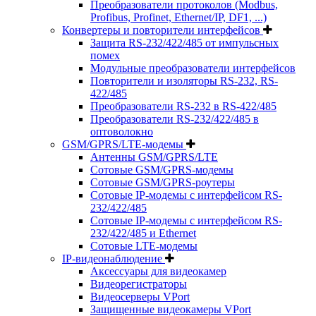
Преобразователи протоколов (Modbus,
Profibus, Profinet, Ethernet/IP, DF1, ...)
Конвертеры и повторители интерфейсов
Защита RS-232/422/485 от импульсных
помех
Модульные преобразователи интерфейсов
Повторители и изоляторы RS-232, RS-
422/485
Преобразователи RS-232 в RS-422/485
Преобразователи RS-232/422/485 в
оптоволокно
GSM/GPRS/LTE-модемы
Антенны GSM/GPRS/LTE
Сотовые GSM/GPRS-модемы
Сотовые GSM/GPRS-роутеры
Сотовые IP-модемы с интерфейсом RS-
232/422/485
Сотовые IP-модемы с интерфейсом RS-
232/422/485 и Ethernet
Сотовые LTE-модемы
IP-видеонаблюдение
Аксессуары для видеокамер
Видеорегистраторы
Видеосерверы VPort
Защищенные видеокамеры VPort