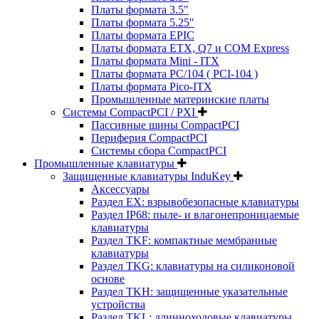
Платы формата 3.5"
Платы формата 5.25"
Платы формата EPIC
Платы формата ETX, Q7 и COM Express
Платы формата Mini - ITX
Платы формата PC/104 ( PCI-104 )
Платы формата Pico-ITX
Промышленные материнские платы
Системы CompactPCI / PXI
Пассивные шины CompactPCI
Периферия CompactPCI
Системы сбора CompactPCI
Промышленные клавиатуры
Защищенные клавиатуры InduKey
Аксессуары
Раздел EX: взрывобезопасные клавиатуры
Раздел IP68: пыле- и влагонепроницаемые
клавиатуры
Раздел TKF: компактные мембранные
клавиатуры
Раздел TKG: клавиатуры на силиконовой
основе
Раздел TKH: защищенные указательные
устройства
Раздел TKL: длинноходовые клавиатуры