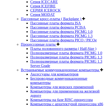
Серия ICECARE
Серия ICEFIRE
СЕРИЯ ICEROCK
Серия MODAT
Пассивные кросс-платы ( Backplane )
Пассивные платы формата ISA
Пассивные платы формата PCISA
Пассивные платы формата PICMG 1.0
Пассивные платы формата PICMG 1.3
Пассивные платы формата PICO / PICOe
Процессорные платы
Платы половинного размера ( Half-Size )
Полноразмерные платы формата PICMG 1.0
Полноразмерные платы формата PICMG 1.3
Полноразмерные платы формата PICMG 1.3
Server Grade
Встраиваемые коммуникационные компьютеры
Аксессуары для компьютеров
Беспроводные коммуникационные
компьютеры
Компьютеры для морских применений
Компьютеры для применения на железной
дороге
Компьютеры на базе RISC-процессора
Компьютеры с архитектурой процессора x86