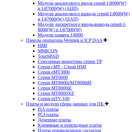
Модули аналогового ввода серий I-8000(W)
и I-87000(W) (АЦП)
Модули аналогового вывода серий I-8000(W)
и I-87000(W) (ЦАП)
Модули дискретного ввода-вывода серий I-
8000(W) и I-87000(W)
Модули памяти I-8000
Панели оператора Weintek и ICP DAS
HMI
MMICON
TouchPAD
Сенсорные мониторы серии TP
Серия cMT - Cloud HMI
Серия eMT3000
Серия MT6000
Серия MT8000i/MT8000iH
Серия MT8000iE
Серия MT8000XE
Серия mTV-100
Платы и модули сбора данных для ПК
ISA платы
PCI платы
Дочерние платы
Клеммные и переходные платы
Платы нормализации сигналов