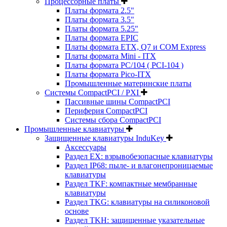
Процессорные платы
Платы формата 2.5"
Платы формата 3.5"
Платы формата 5.25"
Платы формата EPIC
Платы формата ETX, Q7 и COM Express
Платы формата Mini - ITX
Платы формата PC/104 ( PCI-104 )
Платы формата Pico-ITX
Промышленные материнские платы
Системы CompactPCI / PXI
Пассивные шины CompactPCI
Периферия CompactPCI
Системы сбора CompactPCI
Промышленные клавиатуры
Защищенные клавиатуры InduKey
Аксессуары
Раздел EX: взрывобезопасные клавиатуры
Раздел IP68: пыле- и влагонепроницаемые
клавиатуры
Раздел TKF: компактные мембранные
клавиатуры
Раздел TKG: клавиатуры на силиконовой
основе
Раздел TKH: защищенные указательные