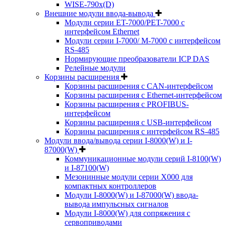
WISE-790x(D)
Внешние модули ввода-вывода
Модули серии ET-7000/PET-7000 с
интерфейсом Ethernet
Модули серии I-7000/ M-7000 с интерфейсом
RS-485
Нормирующие преобразователи ICP DAS
Релейные модули
Корзины расширения
Корзины расширения с CAN-интерфейсом
Корзины расширения с Ethernet-интерфейсом
Корзины расширения с PROFIBUS-
интерфейсом
Корзины расширения с USB-интерфейсом
Корзины расширения с интерфейсом RS-485
Модули ввода/вывода серии I-8000(W) и I-
87000(W)
Коммуникационные модули серий I-8100(W)
и I-87100(W)
Мезонинные модули серии X000 для
компактных контроллеров
Модули I-8000(W) и I-87000(W) ввода-
вывода импульсных сигналов
Модули I-8000(W) для сопряжения с
сервоприводами