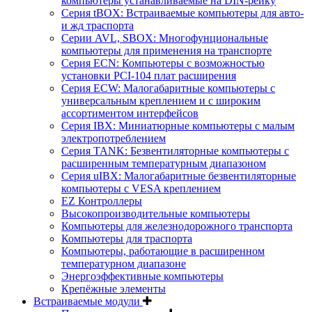
компьютеры устанавливаемые на DIN-рейку
Серия tBOX: Встраиваемые компьютеры для авто-
и жд траспорта
Серии AVL, SBOX: Многофунциональные
компьютеры для применения на транспорте
Серия ECN: Компьютеры с возможностью
установки PCI-104 плат расширения
Серия ECW: Малогабаритные компьютеры с
универсальным креплением и с широким
ассортиментом интерфейсов
Серия IBX: Миниатюрные компьютеры с малым
электропотреблением
Серия TANK: Безвентиляторные компьютеры с
расширенным температурным диапазоном
Серия uIBX: Малогабаритные безвентиляторные
компьютеры с VESA креплением
EZ Контроллеры
Высокопроизводительные компьютеры
Компьютеры для железнодорожного транспорта
Компьютеры для траспорта
Компьютеры, работающие в расширенном
температурном диапазоне
Энергоэффективные компьютеры
Крепёжные элементы
Встраиваемые модули