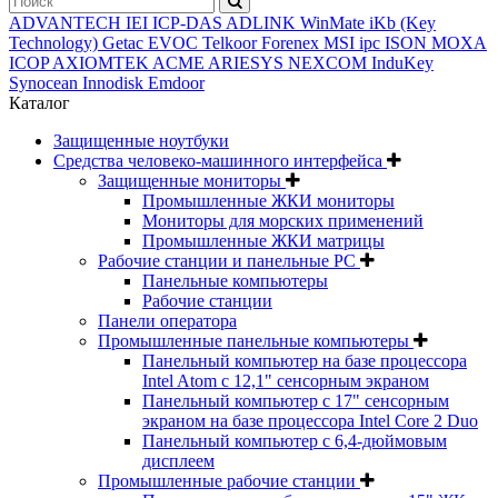
ADVANTECH
IEI
ICP-DAS
ADLINK
WinMate
iKb (Key
Technology)
Getac
EVOC
Telkoor
Forenex
MSI ipc
ISON
MOXA
ICOP
AXIOMTEK
ACME
ARIESYS
NEXCOM
InduKey
Synocean
Innodisk
Emdoor
Каталог
Защищенные ноутбуки
Средства человеко-машинного интерфейса
Защищенные мониторы
Промышленные ЖКИ мониторы
Мониторы для морских применений
Промышленные ЖКИ матрицы
Рабочие станции и панельные РС
Панельные компьютеры
Рабочие станции
Панели оператора
Промышленные панельные компьютеры
Панельный компьютер на базе процессора
Intel Atom с 12,1" сенсорным экраном
Панельный компьютер с 17" сенсорным
экраном на базе процессора Intel Core 2 Duo
Панельный компьютер с 6,4-дюймовым
дисплеем
Промышленные рабочие станции