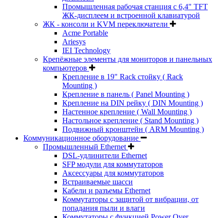
Промышленная рабочая станция с 6,4" TFT
ЖК-дисплеем и встроенной клавиатурой
ЖК - консоли и KVM переключатели
Acme Portable
Ariesys
IEI Technology
Крепёжные элементы для мониторов и панельных
компьютеров
Крепление в 19" Rack стойку ( Rack
Mounting )
Крепление в панель ( Panel Mounting )
Крепление на DIN рейку ( DIN Mounting )
Настенное крепление ( Wall Mounting )
Настольное крепление ( Stand Mounting )
Подвижный кронштейн ( ARM Mounting )
Коммуникационное оборудование
Промышленный Ethernet
DSL-удлинители Ethernet
SFP модули для коммутаторов
Аксессуары для коммутаторов
Встраиваемые шасси
Кабели и разъемы Ethernet
Коммутаторы с защитой от вибрации, от
попадания пыли и влаги
Коммутаторы с функцией Power Over