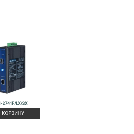
I-2741F/LX/SX
В КОРЗИНУ