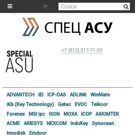
0
+7 (812) 317-71-03
ADVANTECH
IEI
ICP-DAS
ADLINK
WinMate
iKb (Key Technology)
Getac
EVOC
Telkoor
Forenex
MSI ipc
ISON
MOXA
ICOP
AXIOMTEK
ACME
ARIESYS
NEXCOM
InduKey
Synocean
Innodisk
Emdoor