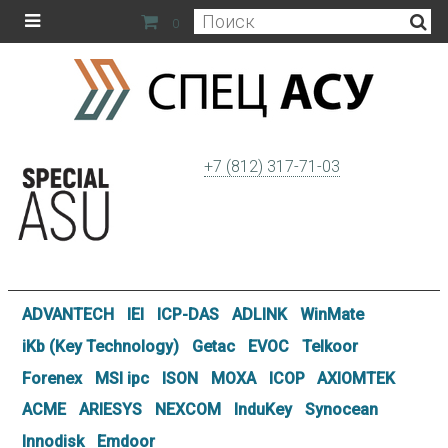
0
+7 (812) 317-71-03
ADVANTECH
IEI
ICP-DAS
ADLINK
WinMate
iKb (Key Technology)
Getac
EVOC
Telkoor
Forenex
MSI ipc
ISON
MOXA
ICOP
AXIOMTEK
ACME
ARIESYS
NEXCOM
InduKey
Synocean
Innodisk
Emdoor