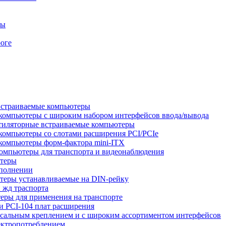
ры
оге
встраиваемые компьютеры
компьютеры с широким набором интерфейсов ввода/вывода
тиляторные встраиваемые компьютеры
компьютеры со слотами расширения PCI/PCIe
компьютеры форм-фактора mini-ITX
омпьютеры для транспорта и видеонаблюдения
ютеры
сполнении
теры устанавливаемые на DIN-рейку
 жд траспорта
ры для применения на транспорте
 PCI-104 плат расширения
сальным креплением и с широким ассортиментом интерфейсов
ектропотреблением