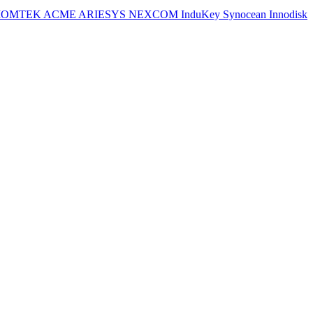
IOMTEK
ACME
ARIESYS
NEXCOM
InduKey
Synocean
Innodisk