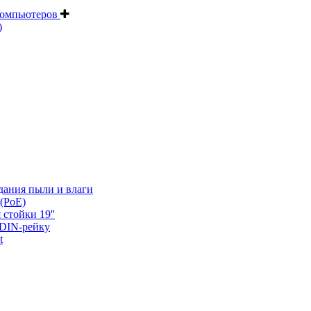
компьютеров
)
дания пыли и влаги
(PoE)
 стойки 19''
 DIN-рейку
t