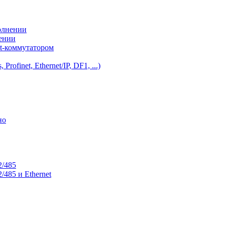
олнении
нении
et-коммутатором
ofinet, Ethernet/IP, DF1, ...)
но
2/485
485 и Ethernet