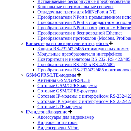
Встраиваемые бескорпусные преобразователи
Консольные и терминальные серверы
Отладочные платы для MiiNePort и NE
Преобразователи NPort в промышленном исп
Преобразователи NPort в стандартном испол
Преобразователи NPort со встроенным Ethern
Преобразователи в беспроводной Ethernet
Преобразователи протоколов (Modbus, Profibus, Pr
Конвертеры и повторители интерфейсов
Защита RS-232/422/485 от импульсных помех
Модульные преобразователи интерфейсов
Повторители и изоляторы RS-232, RS-422/485
Преобразователи RS-232 в RS-422/485
Преобразователи RS-232/422/485 в оптоволок
GSM/GPRS/LTE-модемы
Антенны GSM/GPRS/LTE
Сотовые GSM/GPRS-модемы
Сотовые GSM/GPRS-роутеры
Сотовые IP-модемы с интерфейсом RS-232/42
Сотовые IP-модемы с интерфейсом RS-232/422/
Сотовые LTE-модемы
IP-видеонаблюдение
Аксессуары для видеокамер
Видеорегистраторы
Видеосерверы VPort