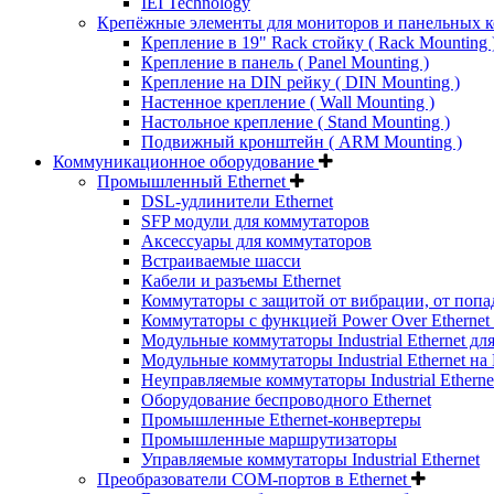
IEI Technology
Крепёжные элементы для мониторов и панельных 
Крепление в 19" Rack стойку ( Rack Mounting 
Крепление в панель ( Panel Mounting )
Крепление на DIN рейку ( DIN Mounting )
Настенное крепление ( Wall Mounting )
Настольное крепление ( Stand Mounting )
Подвижный кронштейн ( ARM Mounting )
Коммуникационное оборудование
Промышленный Ethernet
DSL-удлинители Ethernet
SFP модули для коммутаторов
Аксессуары для коммутаторов
Встраиваемые шасси
Кабели и разъемы Ethernet
Коммутаторы с защитой от вибрации, от попа
Коммутаторы с функцией Power Over Ethernet 
Модульные коммутаторы Industrial Ethernet для
Модульные коммутаторы Industrial Ethernet на
Неуправляемые коммутаторы Industrial Etherne
Оборудование беспроводного Ethernet
Промышленные Ethernet-конвертеры
Промышленные маршрутизаторы
Управляемые коммутаторы Industrial Ethernet
Преобразователи COM-портов в Ethernet