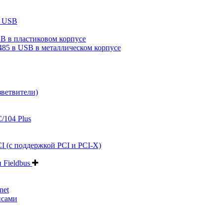
в USB
B в пластиковом корпусе
485 в USB в металлическом корпусе
зветвители)
/104 Plus
I (с поддержкой PCI и PCI-X)
и Fieldbus
net
йсами