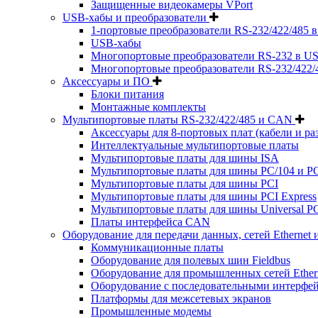
Защищенные видеокамеры VPort
USB-хабы и преобразователи
1-портовые преобразователи RS-232/422/485 
USB-хабы
Многопортовые преобразователи RS-232 в US
Многопортовые преобразователи RS-232/422/
Аксессуары и ПО
Блоки питания
Монтажные комплекты
Мультипортовые платы RS-232/422/485 и CAN
Аксессуары для 8-портовых плат (кабели и ра
Интеллектуальные мультипортовые платы
Мультипортовые платы для шины ISA
Мультипортовые платы для шины PC/104 и PC
Мультипортовые платы для шины PCI
Мультипортовые платы для шины PCI Express
Мультипортовые платы для шины Universal PC
Платы интерфейса CAN
Оборудование для передачи данных, сетей Ethernet 
Коммуникационные платы
Оборудование для полевых шин Fieldbus
Оборудование для промышленных сетей Ether
Оборудование с последовательными интерфе
Платформы для межсетевых экранов
Промышленные модемы