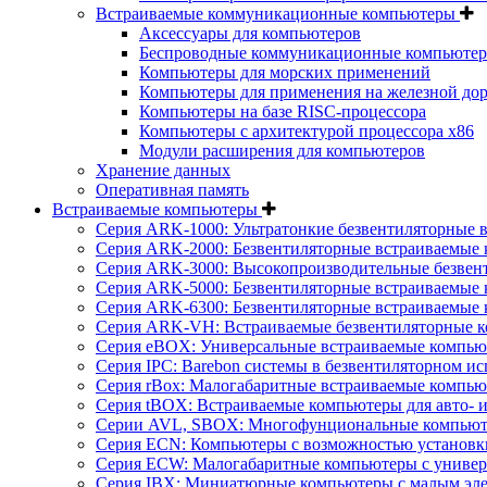
Встраиваемые коммуникационные компьютеры
Аксессуары для компьютеров
Беспроводные коммуникационные компьюте
Компьютеры для морских применений
Компьютеры для применения на железной дор
Компьютеры на базе RISC-процессора
Компьютеры с архитектурой процессора x86
Модули расширения для компьютеров
Хранение данных
Оперативная память
Встраиваемые компьютеры
Серия ARK-1000: Ультратонкие безвентиляторные 
Серия ARK-2000: Безвентиляторные встраиваемые 
Серия ARK-3000: Высокопроизводительные безвен
Серия ARK-5000: Безвентиляторные встраиваемые 
Серия ARK-6300: Безвентиляторные встраиваемые 
Серия ARK-VH: Встраиваемые безвентиляторные к
Серия eBOX: Универсальные встраиваемые компь
Серия IPC: Barebon системы в безвентиляторном и
Серия rBox: Малогабаритные встраиваемые компью
Серия tBOX: Встраиваемые компьютеры для авто- и
Серии AVL, SBOX: Многофунциональные компьюте
Серия ECN: Компьютеры с возможностью установки
Серия ECW: Малогабаритные компьютеры с универ
Серия IBX: Миниатюрные компьютеры с малым эл