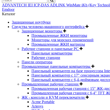
ADVANTECH
IEI
ICP-DAS
ADLINK
WinMate
iKb (Key Techno
Emdoor
Каталог
Защищенные ноутбуки
Средства человеко-машинного интерфейса
Защищенные мониторы
Промышленные ЖКИ мониторы
Мониторы для морских применений
Промышленные ЖКИ матрицы
Рабочие станции и панельные РС
Панельные компьютеры
Рабочие станции
Панели оператора
Промышленные панельные компьютеры
Панельный компьютер на базе процессора Inte
Панельный компьютер с 17" сенсорным экраном
Панельный компьютер с 6,4-дюймовым диспл
Промышленные рабочие станции
Промышленная рабочая станция с 15" ЖК-ди
Промышленная рабочая станция с 6,4" TFT Ж
ЖК - консоли и KVM переключатели
Acme Portable
Ariesys