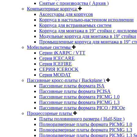
Снятые с производства ( Архив )
Компьютерные корпуса
Аксессуары для корпусов
Корпуса в настольно-настенном исполнении
Корпуса для встраиваемых систем
Корпуса для монтажа в 19" стойки с дисплеям
Модульные корпуса для монтажа в 19'' стойки
Промышленные корпуса для монтажа в 19" ст
Мобильные системы
Серии iKARPC / VTT
Серия ICECARE
Серия ICEFIRE
СЕРИЯ ICEROCK
Серия MODAT
Пассивные кросс-платы ( Backplane )
Пассивные платы формата ISA
Пассивные платы формата PCISA
Пассивные платы формата PICMG 1.0
Пассивные платы формата PICMG 1.3
Пассивные платы формата PICO / PICOe
Процессорные платы
Платы половинного размера ( Half-Size )
Полноразмерные платы формата PICMG 1.0
Полноразмерные платы формата PICMG 1.3
Полноразмерные платы формата PICMG 1.3 Se