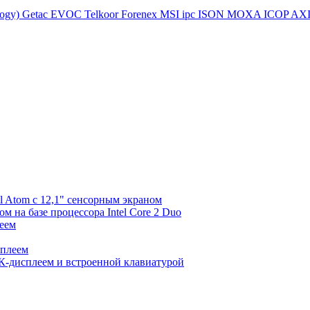
logy)
Getac
EVOC
Telkoor
Forenex
MSI ipc
ISON
MOXA
ICOP
AX
l Atom с 12,1" сенсорным экраном
 на базе процессора Intel Core 2 Duo
еем
сплеем
К-дисплеем и встроенной клавиатурой