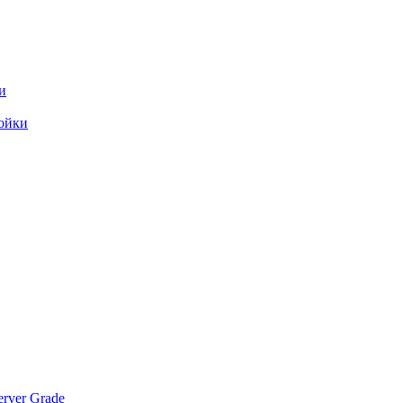
и
ойки
rver Grade