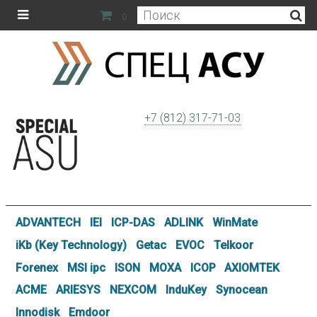
0
+7 (812) 317-71-03
ADVANTECH
IEI
ICP-DAS
ADLINK
WinMate
iKb (Key Technology)
Getac
EVOC
Telkoor
Forenex
MSI ipc
ISON
MOXA
ICOP
AXIOMTEK
ACME
ARIESYS
NEXCOM
InduKey
Synocean
Innodisk
Emdoor