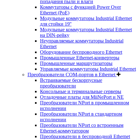
попадания пыли и влаги
Коммутаторы с функцией Power Over
Ethernet (PoE)
Модульные коммутаторы Industrial Ethernet
для стойки 19''
Модульные коммутаторы Industrial Ethernet
на DIN-рейку
Неуправляемые коммутаторы Industrial
Ethernet
Оборудование беспроводного Ethernet
Промышленные Ethernet-конвертеры
Промышленные маршрутизаторы
Управляемые коммутаторы Industrial Ethernet
Преобразователи COM-портов в Ethernet
Встраиваемые бескорпусные
преобразователи
Консольные и терминальные серверы
Отладочные платы для MiiNePort и NE
Преобразователи NPort в промышленном
исполнении
Преобразователи NPort в стандартном
исполнении
Преобразователи NPort со встроенным
Ethernet-коммутатором
Преобразователи в беспроводной Ethernet