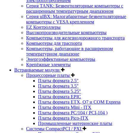
электропотреблением
Серия TANK: Безвентиляторные компьютеры с
расширенным температурным диапазоном
Серия uIBX: Малогабаритные безвентиляторные
компьютеры с VESA креплением
EZ Контроллеры
Высокопроизводительные компьютеры
Компьютеры для железнодорожного транспорта
Компьютеры для траспорта
Компьютеры, работающие в расширенном
температурном диапазоне
Энергоэффективные компьютеры
Крепёжные элементы
Встраиваемые модули
Процессорные платы
Платы формата 2.5"
Платы формата 3.5"
Платы формата 5.25"
Платы формата EPIC
Платы формата ETX, Q7 и COM Express
Платы формата Mini - ITX
Платы формата PC/104 ( PCI-104 )
Платы формата Pico-ITX
Промышленные материнские платы
Системы CompactPCI / PXI