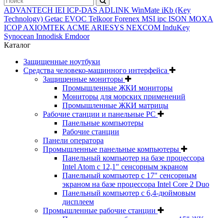
ADVANTECH
IEI
ICP-DAS
ADLINK
WinMate
iKb (Key
Technology)
Getac
EVOC
Telkoor
Forenex
MSI ipc
ISON
MOXA
ICOP
AXIOMTEK
ACME
ARIESYS
NEXCOM
InduKey
Synocean
Innodisk
Emdoor
Каталог
Защищенные ноутбуки
Средства человеко-машинного интерфейса
Защищенные мониторы
Промышленные ЖКИ мониторы
Мониторы для морских применений
Промышленные ЖКИ матрицы
Рабочие станции и панельные РС
Панельные компьютеры
Рабочие станции
Панели оператора
Промышленные панельные компьютеры
Панельный компьютер на базе процессора
Intel Atom с 12,1" сенсорным экраном
Панельный компьютер с 17" сенсорным
экраном на базе процессора Intel Core 2 Duo
Панельный компьютер с 6,4-дюймовым
дисплеем
Промышленные рабочие станции