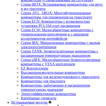
компьютеры устанавливаемые на DIN-рейку
Серия tBOX: Встраиваемые компьютеры для авто-
и жд траспорта
Серии AVL, SBOX: Многофунциональные
компьютеры для применения на транспорте
Серия ECN: Компьютеры с возможностью
установки PCI-104 плат расширения
Серия ECW: Малогабаритные компьютеры с
универсальным креплением и с широким
ассортиментом интерфейсов
Серия IBX: Миниатюрные компьютеры с малым
электропотреблением
Серия TANK: Безвентиляторные компьютеры с
расширенным температурным диапазоном
Серия uIBX: Малогабаритные безвентиляторные
компьютеры с VESA креплением
EZ Контроллеры
Высокопроизводительные компьютеры
Компьютеры для железнодорожного транспорта
Компьютеры для траспорта
Компьютеры, работающие в расширенном
температурном диапазоне
Энергоэффективные компьютеры
Крепёжные элементы
Встраиваемые модули