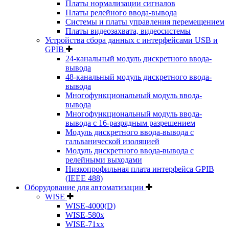
Платы нормализации сигналов
Платы релейного ввода-вывода
Системы и платы управления перемещением
Платы видеозахвата, видеосистемы
Устройства сбора данных с интерфейсами USB и
GPIB
24-канальный модуль дискретного ввода-
вывода
48-канальный модуль дискретного ввода-
вывода
Многофункциональный модуль ввода-
вывода
Многофункциональный модуль ввода-
вывода c 16-разрядным разрешением
Модуль дискретного ввода-вывода с
гальванической изоляцией
Модуль дискретного ввода-вывода с
релейными выходами
Низкопрофильная плата интерфейса GPIB
(IEEE 488)
Оборудование для автоматизации
WISE
WISE-4000(D)
WISE-580x
WISE-71xx