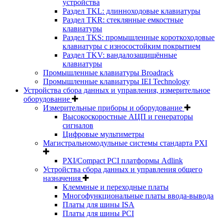
устройства
Раздел TKL: длинноходовые клавиатуры
Раздел TKR: стеклянные емкостные
клавиатуры
Раздел TKS: промышленные короткоходовые
клавиатуры с износостойким покрытием
Раздел TKV: вандалозащищённые
клавиатуры
Промышленные клавиатуры Broadrack
Промышленные клавиатуры IEI Technology
Устройства сбора данных и управления, измерительное
оборудование
Измерительные приборы и оборудование
Высокоскоростные АЦП и генераторы
сигналов
Цифровые мультиметры
Магистральномодульные системы стандарта PXI
PXI/Compact PCI платформы Adlink
Устройства сбора данных и управления общего
назначения
Клеммные и переходные платы
Многофункциональные платы ввода-вывода
Платы для шины ISA
Платы для шины PCI