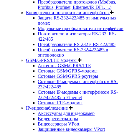
Преобразователи протоколов (Modbus,
Profibus, Profinet, Ethernet/IP, DF1, ...)
Конвертеры и повторители интерфейсов
Защита RS-232/422/485 от импульсных
помех
Модульные преобразователи интерфейсов
Повторители и изоляторы RS-232, RS-
422/485
Преобразователи RS-232 в RS-422/485
Преобразователи RS-232/422/485 в
оптоволокно
GSM/GPRS/LTE-модемы
Антенны GSM/GPRS/LTE
Сотовые GSM/GPRS-модемы
Сотовые GSM/GPRS-роутеры
Сотовые IP-модемы с интерфейсом RS-
232/422/485
Сотовые IP-модемы с интерфейсом RS-
232/422/485 и Ethernet
Сотовые LTE-модемы
IP-видеонаблюдение
Аксессуары для видеокамер
Видеорегистраторы
Видеосерверы VPort
Защищенные видеокамеры VPort