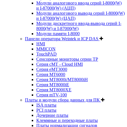
Модули аналогового ввода серий I-8000(W)
и I-87000(W) (АЦП)
Модули аналогового вывода серий I-8000(W)
и I-87000(W) (ЦАП)
Модули дискретного ввода-вывода серий I-
8000(W) и I-87000(W)
Модули памяти I-8000
Панели оператора Weintek и ICP DAS
HMI
MMICON
TouchPAD
Сенсорные мониторы серии TP
Серия cMT - Cloud HMI
Серия eMT3000
Серия MT6000
Серия MT8000i/MT8000iH
Серия MT8000iE
Серия MT8000XE
Серия mTV-100
Платы и модули сбора данных для ПК
ISA платы
PCI платы
Дочерние платы
Клеммные и переходные платы
Платы нормализации сигналов