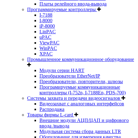
Платы релейного ввода-вывода
Программируемые контроллеры
I-7188
I-8000
iP-8000
LinPAC
uPAC
ViewPAC
WinPAC
XPAC
Промышленное коммуникационное оборудование
Модули серии HART
Преобразователи EtherNet/IP
Преобразователи, повторители, шлюзы
Програмируемые коммуникационные
контроллеры (I-752n, I-7188En, PDS-700)
Системы захвата и передачи видеосигналов
Видеозахват с аналоговых интерфейсов
Распродажа
Товары фирмы L-card
Внешние модули АЦП/ЦАП и цифрового
ввода /вывода
Модульная система сбора данных LTR
Оборудование для измерения качества