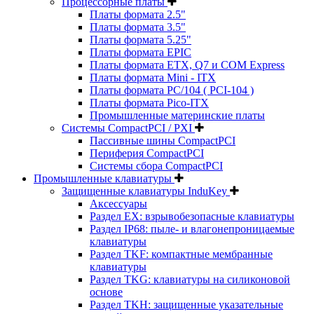
Процессорные платы
Платы формата 2.5"
Платы формата 3.5"
Платы формата 5.25"
Платы формата EPIC
Платы формата ETX, Q7 и COM Express
Платы формата Mini - ITX
Платы формата PC/104 ( PCI-104 )
Платы формата Pico-ITX
Промышленные материнские платы
Системы CompactPCI / PXI
Пассивные шины CompactPCI
Периферия CompactPCI
Системы сбора CompactPCI
Промышленные клавиатуры
Защищенные клавиатуры InduKey
Аксессуары
Раздел EX: взрывобезопасные клавиатуры
Раздел IP68: пыле- и влагонепроницаемые
клавиатуры
Раздел TKF: компактные мембранные
клавиатуры
Раздел TKG: клавиатуры на силиконовой
основе
Раздел TKH: защищенные указательные