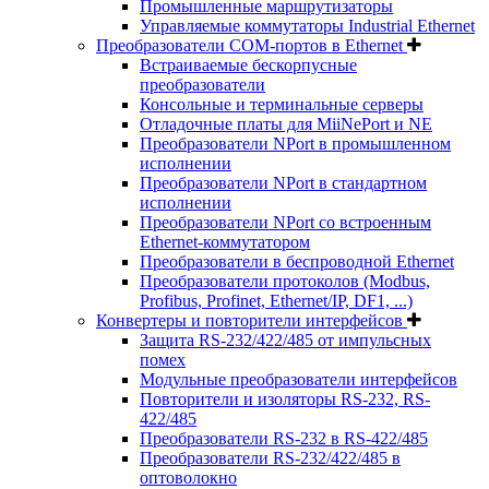
Промышленные маршрутизаторы
Управляемые коммутаторы Industrial Ethernet
Преобразователи COM-портов в Ethernet
Встраиваемые бескорпусные
преобразователи
Консольные и терминальные серверы
Отладочные платы для MiiNePort и NE
Преобразователи NPort в промышленном
исполнении
Преобразователи NPort в стандартном
исполнении
Преобразователи NPort со встроенным
Ethernet-коммутатором
Преобразователи в беспроводной Ethernet
Преобразователи протоколов (Modbus,
Profibus, Profinet, Ethernet/IP, DF1, ...)
Конвертеры и повторители интерфейсов
Защита RS-232/422/485 от импульсных
помех
Модульные преобразователи интерфейсов
Повторители и изоляторы RS-232, RS-
422/485
Преобразователи RS-232 в RS-422/485
Преобразователи RS-232/422/485 в
оптоволокно