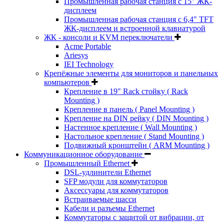
Промышленная рабочая станция с 15" ЖК-
дисплеем
Промышленная рабочая станция с 6,4" TFT
ЖК-дисплеем и встроенной клавиатурой
ЖК - консоли и KVM переключатели
Acme Portable
Ariesys
IEI Technology
Крепёжные элементы для мониторов и панельных
компьютеров
Крепление в 19" Rack стойку ( Rack
Mounting )
Крепление в панель ( Panel Mounting )
Крепление на DIN рейку ( DIN Mounting )
Настенное крепление ( Wall Mounting )
Настольное крепление ( Stand Mounting )
Подвижный кронштейн ( ARM Mounting )
Коммуникационное оборудование
Промышленный Ethernet
DSL-удлинители Ethernet
SFP модули для коммутаторов
Аксессуары для коммутаторов
Встраиваемые шасси
Кабели и разъемы Ethernet
Коммутаторы с защитой от вибрации, от