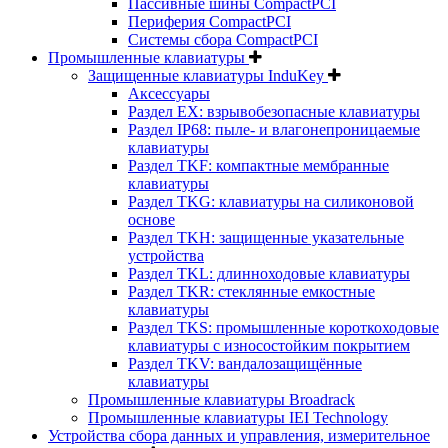
Пассивные шины CompactPCI
Периферия CompactPCI
Системы сбора CompactPCI
Промышленные клавиатуры
Защищенные клавиатуры InduKey
Аксессуары
Раздел EX: взрывобезопасные клавиатуры
Раздел IP68: пыле- и влагонепроницаемые
клавиатуры
Раздел TKF: компактные мембранные
клавиатуры
Раздел TKG: клавиатуры на силиконовой
основе
Раздел TKH: защищенные указательные
устройства
Раздел TKL: длинноходовые клавиатуры
Раздел TKR: стеклянные емкостные
клавиатуры
Раздел TKS: промышленные короткоходовые
клавиатуры с износостойким покрытием
Раздел TKV: вандалозащищённые
клавиатуры
Промышленные клавиатуры Broadrack
Промышленные клавиатуры IEI Technology
Устройства сбора данных и управления, измерительное