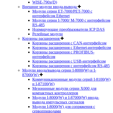
WISE-790x(D)
Внешние модули ввода-вывода
Модули серии ET-7000/PET-7000 с
интерфейсом Ethernet
Модули серии I-7000/ M-7000 с интерфейсом
RS-485
Нормирующие преобразователи ICP DAS
Релейные модули
Корзины расширения
Корзины расширения с CAN-интерфейсом
Корзины расширения с Ethernet-интерфейсом
Корзины расширения с PROFIBUS-
интерфейсом
Корзины расширения с USB-интерфейсом
Корзины расширения с интерфейсом RS-485
Модули ввода/вывода серии I-8000(W) и I-
87000(W)
Коммуникационные модули серий I-8100(W)
и I-87100(W)
Мезонинные модули серии X000 для
компактных контроллеров
Модули I-8000(W) и I-87000(W) ввода-
вывода импульсных сигналов
Модули I-8000(W) для сопряжения с
сервоприводами