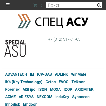
0
+7 (812) 317-71-03
ADVANTECH
IEI
ICP-DAS
ADLINK
WinMate
iKb (Key Technology)
Getac
EVOC
Telkoor
Forenex
MSI ipc
ISON
MOXA
ICOP
AXIOMTEK
ACME
ARIESYS
NEXCOM
InduKey
Synocean
Innodisk
Emdoor