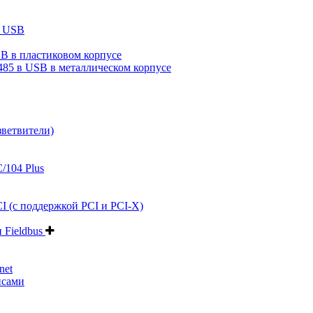
в USB
B в пластиковом корпусе
485 в USB в металлическом корпусе
зветвители)
/104 Plus
I (с поддержкой PCI и PCI-X)
и Fieldbus
net
йсами