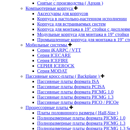
Снятые с производства ( Архив )
Компьютерные корпуса
Аксессуары для корпусов
Корпуса в настольно-настенном исполнении
Корпуса для встраиваемых систем
Корпуса для монтажа в 19" стойки с дисплеям
Модульные корпуса для монтажа в 19'' стойки
Промышленные корпуса для монтажа в 19" ст
Мобильные системы
Серии iKARPC / VTT
Серия ICECARE
Серия ICEFIRE
СЕРИЯ ICEROCK
Серия MODAT
Пассивные кросс-платы ( Backplane )
Пассивные платы формата ISA
Пассивные платы формата PCISA
Пассивные платы формата PICMG 1.0
Пассивные платы формата PICMG 1.3
Пассивные платы формата PICO / PICOe
Процессорные платы
Платы половинного размера ( Half-Size )
Полноразмерные платы формата PICMG 1.0
Полноразмерные платы формата PICMG 1.3
Полноразмерные платы формата PICMG 1.3 Se