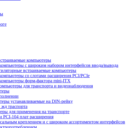
ры
оге
встраиваемые компьютеры
компьютеры с широким набором интерфейсов ввода/вывода
тиляторные встраиваемые компьютеры
компьютеры со слотами расширения PCI/PCIe
компьютеры форм-фактора mini-ITX
омпьютеры для транспорта и видеонаблюдения
ютеры
сполнении
теры устанавливаемые на DIN-рейку
 жд траспорта
ры для применения на транспорте
 PCI-104 плат расширения
сальным креплением и с широким ассортиментом интерфейсов
ектропотреблением