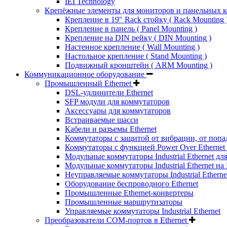
IEI Technology
Крепёжные элементы для мониторов и панельных 
Крепление в 19" Rack стойку ( Rack Mounting 
Крепление в панель ( Panel Mounting )
Крепление на DIN рейку ( DIN Mounting )
Настенное крепление ( Wall Mounting )
Настольное крепление ( Stand Mounting )
Подвижный кронштейн ( ARM Mounting )
Коммуникационное оборудование
Промышленный Ethernet
DSL-удлинители Ethernet
SFP модули для коммутаторов
Аксессуары для коммутаторов
Встраиваемые шасси
Кабели и разъемы Ethernet
Коммутаторы с защитой от вибрации, от попа
Коммутаторы с функцией Power Over Ethernet 
Модульные коммутаторы Industrial Ethernet для
Модульные коммутаторы Industrial Ethernet на
Неуправляемые коммутаторы Industrial Etherne
Оборудование беспроводного Ethernet
Промышленные Ethernet-конвертеры
Промышленные маршрутизаторы
Управляемые коммутаторы Industrial Ethernet
Преобразователи COM-портов в Ethernet