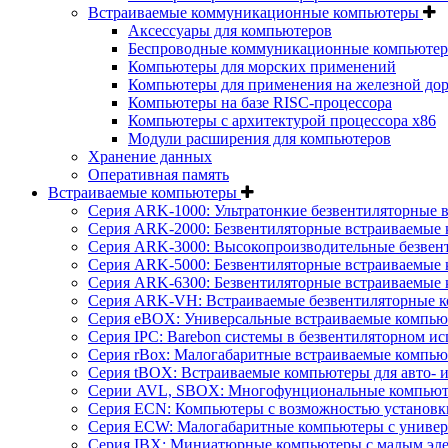
Встраиваемые коммуникационные компьютеры
Аксессуары для компьютеров
Беспроводные коммуникационные компьюте
Компьютеры для морских применений
Компьютеры для применения на железной дор
Компьютеры на базе RISC-процессора
Компьютеры с архитектурой процессора x86
Модули расширения для компьютеров
Хранение данных
Оперативная память
Встраиваемые компьютеры
Серия ARK-1000: Ультратонкие безвентиляторные 
Серия ARK-2000: Безвентиляторные встраиваемые 
Серия ARK-3000: Высокопроизводительные безвен
Серия ARK-5000: Безвентиляторные встраиваемые 
Серия ARK-6300: Безвентиляторные встраиваемые 
Серия ARK-VH: Встраиваемые безвентиляторные к
Серия eBOX: Универсальные встраиваемые компь
Серия IPC: Barebon системы в безвентиляторном и
Серия rBox: Малогабаритные встраиваемые компью
Серия tBOX: Встраиваемые компьютеры для авто- и
Серии AVL, SBOX: Многофунциональные компьюте
Серия ECN: Компьютеры с возможностью установки
Серия ECW: Малогабаритные компьютеры с универ
Серия IBX: Миниатюрные компьютеры с малым эл