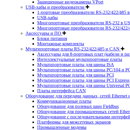
Защищенные видеокамеры VPort
USB-хабы и преобразователи
1-портовые преобразователи RS-232/422/485 
USB-хабы
Многопортовые преобразователи RS-232 в US
Многопортовые преобразователи RS-232/422/
Аксессуары и ПО
Блоки питания
Монтажные комплекты
Мультипортовые платы RS-232/422/485 и CAN
Аксессуары для 8-портовых плат (кабели и ра
Интеллектуальные мультипортовые платы
Мультипортовые платы для шины ISA
Мультипортовые платы для шины PC/104 и PC
Мультипортовые платы для шины PCI
Мультипортовые платы для шины PCI Express
Мультипортовые платы для шины Universal PC
Платы интерфейса CAN
Оборудование для передачи данных, сетей Ethernet 
Коммуникационные платы
Оборудование для полевых шин Fieldbus
Оборудование для промышленных сетей Ether
Оборудование с последовательными интерфе
Платформы для межсетевых экранов
Промышленные модемы