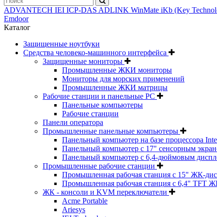
ADVANTECH
IEI
ICP-DAS
ADLINK
WinMate
iKb (Key Techno
Emdoor
Каталог
Защищенные ноутбуки
Средства человеко-машинного интерфейса
Защищенные мониторы
Промышленные ЖКИ мониторы
Мониторы для морских применений
Промышленные ЖКИ матрицы
Рабочие станции и панельные РС
Панельные компьютеры
Рабочие станции
Панели оператора
Промышленные панельные компьютеры
Панельный компьютер на базе процессора Inte
Панельный компьютер с 17" сенсорным экраном
Панельный компьютер с 6,4-дюймовым диспл
Промышленные рабочие станции
Промышленная рабочая станция с 15" ЖК-ди
Промышленная рабочая станция с 6,4" TFT Ж
ЖК - консоли и KVM переключатели
Acme Portable
Ariesys