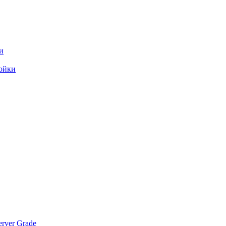
и
ойки
rver Grade