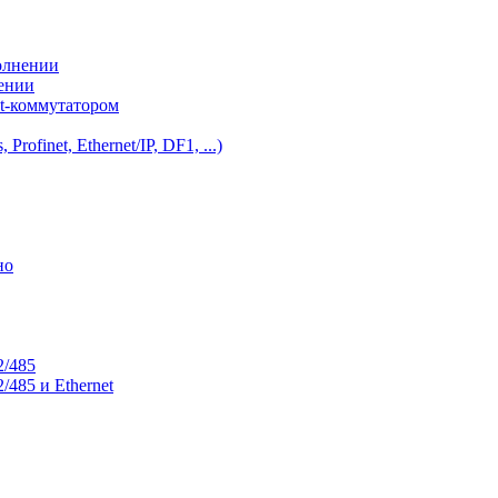
олнении
нении
et-коммутатором
ofinet, Ethernet/IP, DF1, ...)
но
2/485
485 и Ethernet