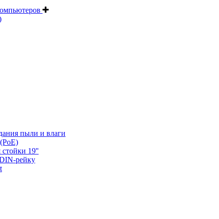
компьютеров
)
дания пыли и влаги
(PoE)
 стойки 19''
 DIN-рейку
t