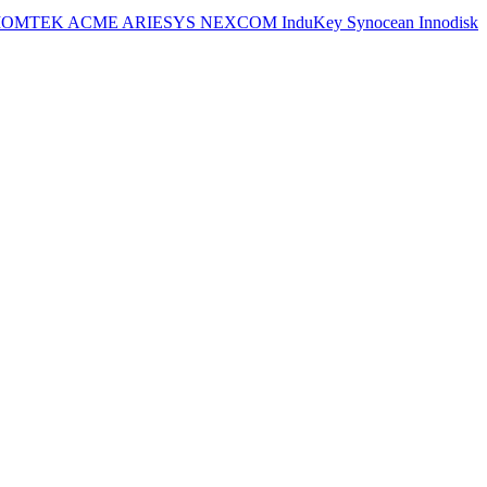
IOMTEK
ACME
ARIESYS
NEXCOM
InduKey
Synocean
Innodisk