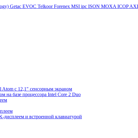
logy)
Getac
EVOC
Telkoor
Forenex
MSI ipc
ISON
MOXA
ICOP
AX
l Atom с 12,1" сенсорным экраном
 на базе процессора Intel Core 2 Duo
еем
сплеем
К-дисплеем и встроенной клавиатурой