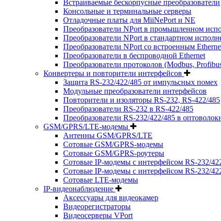
Встраиваемые бескорпусные преобразователи
Консольные и терминальные серверы
Отладочные платы для MiiNePort и NE
Преобразователи NPort в промышленном исп
Преобразователи NPort в стандартном испол
Преобразователи NPort со встроенным Ethern
Преобразователи в беспроводной Ethernet
Преобразователи протоколов (Modbus, Profibus, Pr
Конвертеры и повторители интерфейсов
Защита RS-232/422/485 от импульсных помех
Модульные преобразователи интерфейсов
Повторители и изоляторы RS-232, RS-422/485
Преобразователи RS-232 в RS-422/485
Преобразователи RS-232/422/485 в оптоволок
GSM/GPRS/LTE-модемы
Антенны GSM/GPRS/LTE
Сотовые GSM/GPRS-модемы
Сотовые GSM/GPRS-роутеры
Сотовые IP-модемы с интерфейсом RS-232/42
Сотовые IP-модемы с интерфейсом RS-232/422/
Сотовые LTE-модемы
IP-видеонаблюдение
Аксессуары для видеокамер
Видеорегистраторы
Видеосерверы VPort