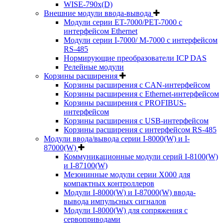
WISE-790x(D)
Внешние модули ввода-вывода
Модули серии ET-7000/PET-7000 с
интерфейсом Ethernet
Модули серии I-7000/ M-7000 с интерфейсом
RS-485
Нормирующие преобразователи ICP DAS
Релейные модули
Корзины расширения
Корзины расширения с CAN-интерфейсом
Корзины расширения с Ethernet-интерфейсом
Корзины расширения с PROFIBUS-
интерфейсом
Корзины расширения с USB-интерфейсом
Корзины расширения с интерфейсом RS-485
Модули ввода/вывода серии I-8000(W) и I-
87000(W)
Коммуникационные модули серий I-8100(W)
и I-87100(W)
Мезонинные модули серии X000 для
компактных контроллеров
Модули I-8000(W) и I-87000(W) ввода-
вывода импульсных сигналов
Модули I-8000(W) для сопряжения с
сервоприводами