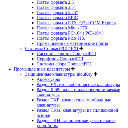
Платы формата 2.5"
Платы формата 3.5"
Платы формата 5.25"
Платы формата EPIC
Платы формата ETX, Q7 и COM Express
Платы формата Mini - ITX
Платы формата PC/104 ( PCI-104 )
Платы формата Pico-ITX
Промышленные материнские платы
Системы CompactPCI / PXI
Пассивные шины CompactPCI
Периферия CompactPCI
Системы сбора CompactPCI
Промышленные клавиатуры
Защищенные клавиатуры InduKey
Аксессуары
Раздел EX: взрывобезопасные клавиатуры
Раздел IP68: пыле- и влагонепроницаемые
клавиатуры
Раздел TKF: компактные мембранные
клавиатуры
Раздел TKG: клавиатуры на силиконовой
основе
Раздел TKH: защищенные указательные
устройства