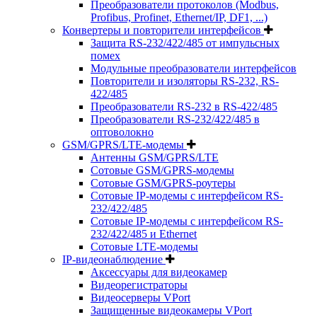
Преобразователи протоколов (Modbus,
Profibus, Profinet, Ethernet/IP, DF1, ...)
Конвертеры и повторители интерфейсов
Защита RS-232/422/485 от импульсных
помех
Модульные преобразователи интерфейсов
Повторители и изоляторы RS-232, RS-
422/485
Преобразователи RS-232 в RS-422/485
Преобразователи RS-232/422/485 в
оптоволокно
GSM/GPRS/LTE-модемы
Антенны GSM/GPRS/LTE
Сотовые GSM/GPRS-модемы
Сотовые GSM/GPRS-роутеры
Сотовые IP-модемы с интерфейсом RS-
232/422/485
Сотовые IP-модемы с интерфейсом RS-
232/422/485 и Ethernet
Сотовые LTE-модемы
IP-видеонаблюдение
Аксессуары для видеокамер
Видеорегистраторы
Видеосерверы VPort
Защищенные видеокамеры VPort