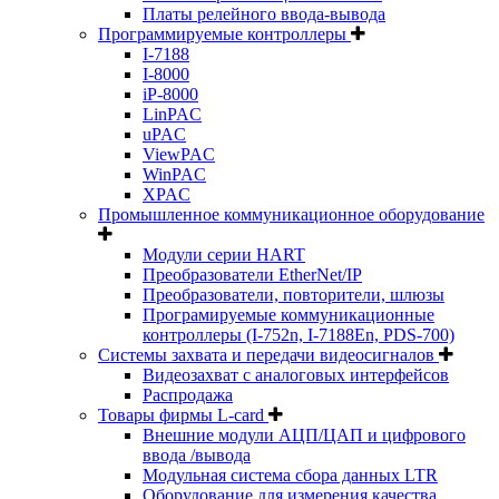
Платы релейного ввода-вывода
Программируемые контроллеры
I-7188
I-8000
iP-8000
LinPAC
uPAC
ViewPAC
WinPAC
XPAC
Промышленное коммуникационное оборудование
Модули серии HART
Преобразователи EtherNet/IP
Преобразователи, повторители, шлюзы
Програмируемые коммуникационные
контроллеры (I-752n, I-7188En, PDS-700)
Системы захвата и передачи видеосигналов
Видеозахват с аналоговых интерфейсов
Распродажа
Товары фирмы L-card
Внешние модули АЦП/ЦАП и цифрового
ввода /вывода
Модульная система сбора данных LTR
Оборудование для измерения качества