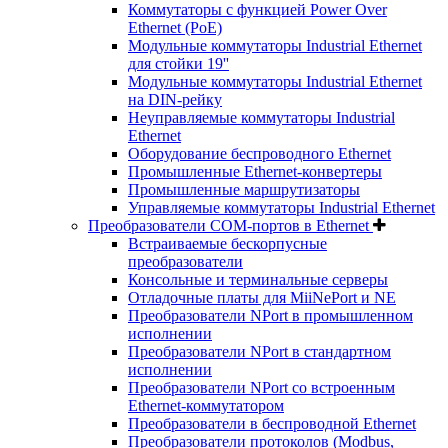
Коммутаторы с функцией Power Over
Ethernet (PoE)
Модульные коммутаторы Industrial Ethernet
для стойки 19''
Модульные коммутаторы Industrial Ethernet
на DIN-рейку
Неуправляемые коммутаторы Industrial
Ethernet
Оборудование беспроводного Ethernet
Промышленные Ethernet-конвертеры
Промышленные маршрутизаторы
Управляемые коммутаторы Industrial Ethernet
Преобразователи COM-портов в Ethernet
Встраиваемые бескорпусные
преобразователи
Консольные и терминальные серверы
Отладочные платы для MiiNePort и NE
Преобразователи NPort в промышленном
исполнении
Преобразователи NPort в стандартном
исполнении
Преобразователи NPort со встроенным
Ethernet-коммутатором
Преобразователи в беспроводной Ethernet
Преобразователи протоколов (Modbus,