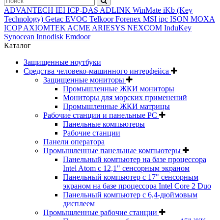
ADVANTECH
IEI
ICP-DAS
ADLINK
WinMate
iKb (Key
Technology)
Getac
EVOC
Telkoor
Forenex
MSI ipc
ISON
MOXA
ICOP
AXIOMTEK
ACME
ARIESYS
NEXCOM
InduKey
Synocean
Innodisk
Emdoor
Каталог
Защищенные ноутбуки
Средства человеко-машинного интерфейса
Защищенные мониторы
Промышленные ЖКИ мониторы
Мониторы для морских применений
Промышленные ЖКИ матрицы
Рабочие станции и панельные РС
Панельные компьютеры
Рабочие станции
Панели оператора
Промышленные панельные компьютеры
Панельный компьютер на базе процессора
Intel Atom с 12,1" сенсорным экраном
Панельный компьютер с 17" сенсорным
экраном на базе процессора Intel Core 2 Duo
Панельный компьютер с 6,4-дюймовым
дисплеем
Промышленные рабочие станции