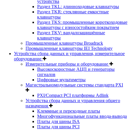
устройства
Раздел TKL: длинноходовые клавиатуры
Раздел TKR: стеклянные емкостные
клавиатуры
Раздел TKS: промышленные короткоходовые
клавиатуры с износостойким покрытием
Раздел TKV: вандалозащищённые
клавиатуры
Промышленные клавиатуры Broadrack
Промышленные клавиатуры IEI Technology
Устройства сбора данных и управления, измерительное
оборудование
Измерительные приборы и оборудование
Высокоскоростные АЦП и генераторы
сигналов
Цифровые мультиметры
Магистральномодульные системы стандарта PXI
PXI/Compact PCI платформы Adlink
Устройства сбора данных и управления общего
назначения
Клеммные и переходные платы
Многофункциональные платы ввода-вывода
Платы для шины ISA
Платы для шины PCI