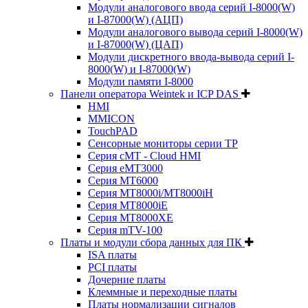
Модули аналогового ввода серий I-8000(W)
и I-87000(W) (АЦП)
Модули аналогового вывода серий I-8000(W)
и I-87000(W) (ЦАП)
Модули дискретного ввода-вывода серий I-
8000(W) и I-87000(W)
Модули памяти I-8000
Панели оператора Weintek и ICP DAS
HMI
MMICON
TouchPAD
Сенсорные мониторы серии TP
Серия cMT - Cloud HMI
Серия eMT3000
Серия MT6000
Серия MT8000i/MT8000iH
Серия MT8000iE
Серия MT8000XE
Серия mTV-100
Платы и модули сбора данных для ПК
ISA платы
PCI платы
Дочерние платы
Клеммные и переходные платы
Платы нормализации сигналов