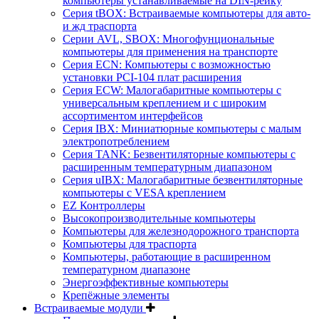
компьютеры устанавливаемые на DIN-рейку
Серия tBOX: Встраиваемые компьютеры для авто-
и жд траспорта
Серии AVL, SBOX: Многофунциональные
компьютеры для применения на транспорте
Серия ECN: Компьютеры с возможностью
установки PCI-104 плат расширения
Серия ECW: Малогабаритные компьютеры с
универсальным креплением и с широким
ассортиментом интерфейсов
Серия IBX: Миниатюрные компьютеры с малым
электропотреблением
Серия TANK: Безвентиляторные компьютеры с
расширенным температурным диапазоном
Серия uIBX: Малогабаритные безвентиляторные
компьютеры с VESA креплением
EZ Контроллеры
Высокопроизводительные компьютеры
Компьютеры для железнодорожного транспорта
Компьютеры для траспорта
Компьютеры, работающие в расширенном
температурном диапазоне
Энергоэффективные компьютеры
Крепёжные элементы
Встраиваемые модули