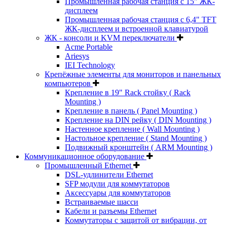
Промышленная рабочая станция с 15" ЖК-
дисплеем
Промышленная рабочая станция с 6,4" TFT
ЖК-дисплеем и встроенной клавиатурой
ЖК - консоли и KVM переключатели
Acme Portable
Ariesys
IEI Technology
Крепёжные элементы для мониторов и панельных
компьютеров
Крепление в 19" Rack стойку ( Rack
Mounting )
Крепление в панель ( Panel Mounting )
Крепление на DIN рейку ( DIN Mounting )
Настенное крепление ( Wall Mounting )
Настольное крепление ( Stand Mounting )
Подвижный кронштейн ( ARM Mounting )
Коммуникационное оборудование
Промышленный Ethernet
DSL-удлинители Ethernet
SFP модули для коммутаторов
Аксессуары для коммутаторов
Встраиваемые шасси
Кабели и разъемы Ethernet
Коммутаторы с защитой от вибрации, от