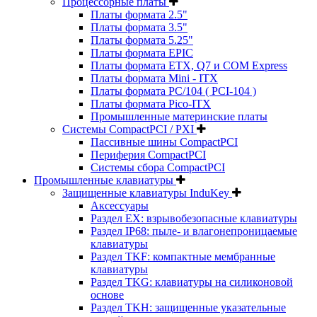
Процессорные платы
Платы формата 2.5"
Платы формата 3.5"
Платы формата 5.25"
Платы формата EPIC
Платы формата ETX, Q7 и COM Express
Платы формата Mini - ITX
Платы формата PC/104 ( PCI-104 )
Платы формата Pico-ITX
Промышленные материнские платы
Системы CompactPCI / PXI
Пассивные шины CompactPCI
Периферия CompactPCI
Системы сбора CompactPCI
Промышленные клавиатуры
Защищенные клавиатуры InduKey
Аксессуары
Раздел EX: взрывобезопасные клавиатуры
Раздел IP68: пыле- и влагонепроницаемые
клавиатуры
Раздел TKF: компактные мембранные
клавиатуры
Раздел TKG: клавиатуры на силиконовой
основе
Раздел TKH: защищенные указательные