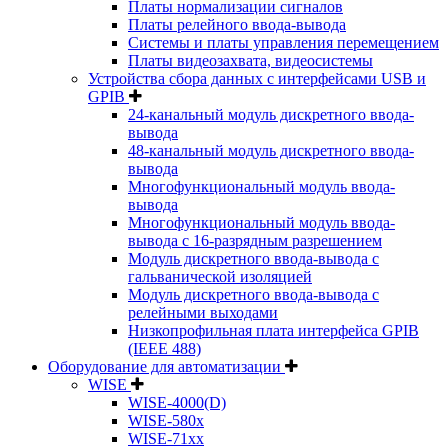
Платы нормализации сигналов
Платы релейного ввода-вывода
Системы и платы управления перемещением
Платы видеозахвата, видеосистемы
Устройства сбора данных с интерфейсами USB и
GPIB
24-канальный модуль дискретного ввода-
вывода
48-канальный модуль дискретного ввода-
вывода
Многофункциональный модуль ввода-
вывода
Многофункциональный модуль ввода-
вывода c 16-разрядным разрешением
Модуль дискретного ввода-вывода с
гальванической изоляцией
Модуль дискретного ввода-вывода с
релейными выходами
Низкопрофильная плата интерфейса GPIB
(IEEE 488)
Оборудование для автоматизации
WISE
WISE-4000(D)
WISE-580x
WISE-71xx