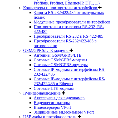
Profibus, Profinet, Ethernet/IP, DF1, ...)
Конвертеры и повторители интерфейсов
Защита RS-232/422/485 от импульсных
помех
Модульные преобразователи интерфейсов
Повторители и изоляторы RS-232, RS-
422/485
Преобразователи RS-232 в RS-422/485
Преобразователи RS-232/422/485 в
оптоволокно
GSM/GPRS/LTE-модемы
Антенны GSM/GPRS/LTE
Сотовые GSM/GPRS-модемы
Сотовые GSM/GPRS-роутеры
Сотовые IP-модемы с интерфейсом RS-
232/422/485
Сотовые IP-модемы с интерфейсом RS-
232/422/485 и Ethernet
Сотовые LTE-модемы
IP-видеонаблюдение
Аксессуары для видеокамер
Видеорегистраторы
Видеосерверы VPort
Защищенные видеокамеры VPort
USB-хабы и преобразователи