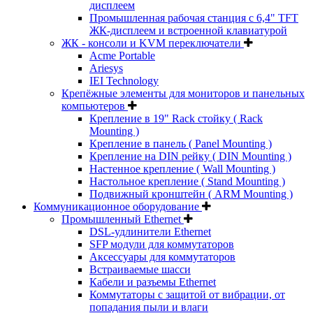
дисплеем
Промышленная рабочая станция с 6,4" TFT
ЖК-дисплеем и встроенной клавиатурой
ЖК - консоли и KVM переключатели
Acme Portable
Ariesys
IEI Technology
Крепёжные элементы для мониторов и панельных
компьютеров
Крепление в 19" Rack стойку ( Rack
Mounting )
Крепление в панель ( Panel Mounting )
Крепление на DIN рейку ( DIN Mounting )
Настенное крепление ( Wall Mounting )
Настольное крепление ( Stand Mounting )
Подвижный кронштейн ( ARM Mounting )
Коммуникационное оборудование
Промышленный Ethernet
DSL-удлинители Ethernet
SFP модули для коммутаторов
Аксессуары для коммутаторов
Встраиваемые шасси
Кабели и разъемы Ethernet
Коммутаторы с защитой от вибрации, от
попадания пыли и влаги