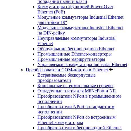
попадания пыли и влаги
Коммутаторы с функцией Power Over
Ethernet (PoE)
Модульные коммутаторы Industrial Ethernet
для стойки 19''
Модульные коммутаторы Industrial Ethernet
на DIN-рейку
Неуправляемые коммутаторы Industrial
Ethernet
Оборудование беспроводного Ethernet
Промышленные Ethernet-конвертеры
Промышленные маршрутизаторы
Управляемые коммутаторы Industrial Ethernet
Преобразователи COM-портов в Ethernet
Встраиваемые бескорпусные
преобразователи
Консольные и терминальные серверы
Отладочные платы для MiiNePort и NE
Преобразователи NPort в промышленном
исполнении
Преобразователи NPort в стандартном
исполнении
Преобразователи NPort со встроенным
Ethernet-коммутатором
Преобразователи в беспроводной Ethernet