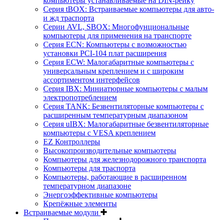
компьютеры устанавливаемые на DIN-рейку
Серия tBOX: Встраиваемые компьютеры для авто-
и жд траспорта
Серии AVL, SBOX: Многофунциональные
компьютеры для применения на транспорте
Серия ECN: Компьютеры с возможностью
установки PCI-104 плат расширения
Серия ECW: Малогабаритные компьютеры с
универсальным креплением и с широким
ассортиментом интерфейсов
Серия IBX: Миниатюрные компьютеры с малым
электропотреблением
Серия TANK: Безвентиляторные компьютеры с
расширенным температурным диапазоном
Серия uIBX: Малогабаритные безвентиляторные
компьютеры с VESA креплением
EZ Контроллеры
Высокопроизводительные компьютеры
Компьютеры для железнодорожного транспорта
Компьютеры для траспорта
Компьютеры, работающие в расширенном
температурном диапазоне
Энергоэффективные компьютеры
Крепёжные элементы
Встраиваемые модули