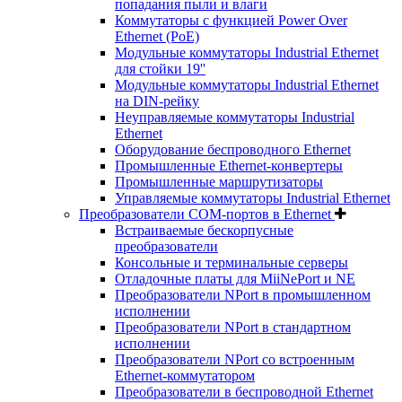
попадания пыли и влаги
Коммутаторы с функцией Power Over
Ethernet (PoE)
Модульные коммутаторы Industrial Ethernet
для стойки 19''
Модульные коммутаторы Industrial Ethernet
на DIN-рейку
Неуправляемые коммутаторы Industrial
Ethernet
Оборудование беспроводного Ethernet
Промышленные Ethernet-конвертеры
Промышленные маршрутизаторы
Управляемые коммутаторы Industrial Ethernet
Преобразователи COM-портов в Ethernet
Встраиваемые бескорпусные
преобразователи
Консольные и терминальные серверы
Отладочные платы для MiiNePort и NE
Преобразователи NPort в промышленном
исполнении
Преобразователи NPort в стандартном
исполнении
Преобразователи NPort со встроенным
Ethernet-коммутатором
Преобразователи в беспроводной Ethernet