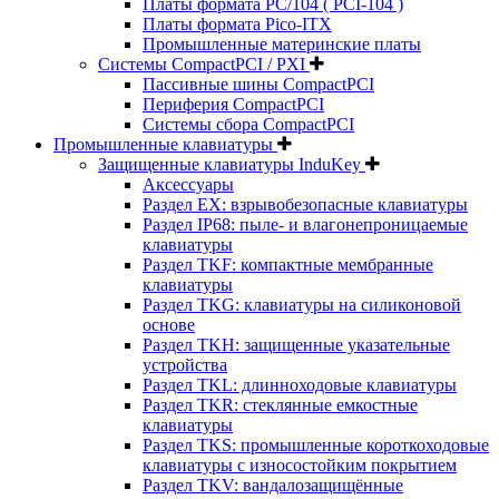
Платы формата PC/104 ( PCI-104 )
Платы формата Pico-ITX
Промышленные материнские платы
Системы CompactPCI / PXI
Пассивные шины CompactPCI
Периферия CompactPCI
Системы сбора CompactPCI
Промышленные клавиатуры
Защищенные клавиатуры InduKey
Аксессуары
Раздел EX: взрывобезопасные клавиатуры
Раздел IP68: пыле- и влагонепроницаемые
клавиатуры
Раздел TKF: компактные мембранные
клавиатуры
Раздел TKG: клавиатуры на силиконовой
основе
Раздел TKH: защищенные указательные
устройства
Раздел TKL: длинноходовые клавиатуры
Раздел TKR: стеклянные емкостные
клавиатуры
Раздел TKS: промышленные короткоходовые
клавиатуры с износостойким покрытием
Раздел TKV: вандалозащищённые