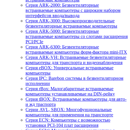
Серия ARK-2000: Безвентиляторные
встраиваемые компьютеры с широким набором
интерфейсов ввода/вывода
Серия ARK-3000: Высокопроизводительные
безвентиляторные встраиваемые компьютеры
Серия ARK-5000: Безвентиляторные
встраиваемые компьютеры со слотами расширения
PCI/PCIe
Серия ARK-6300: Безвентиляторные
встраиваемые компьютеры форм-фактора mini-ITX
Серия ARK-VH: Встраиваемые безвентиляторные
компьютеры для транспорта и видеонаблюдения
Серия eBOX: Универсальные встраиваемые
компьютеры
Серия IPC: Barebon системы в безвентиляторном
исполнении
Серия rBox: Малогабаритные встраиваемые
компьютеры устанавливаемые на DIN-рейку
Серия tBOX: Встраиваемые компьютеры для авто-
и жд траспорта
Серии AVL, SBOX: Многофунциональные
компьютеры для применения на транспорте
Серия ECN: Компьютеры с возможностью
установки PCI-104 плат расширения