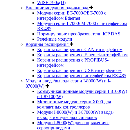
WISE-790x(D)
Внешние модули ввода-вывода
Модули серии ET-7000/PET-7000 с
интерфейсом Ethernet
Модули серии I-7000/ M-7000 с интерфейсом
RS-485
Нормирующие преобразователи ICP DAS
Релейные модули
Корзины расширения
Корзины расширения с CAN-интерфейсом
Корзины расширения с Ethernet-интерфейсом
Корзины расширения с PROFIBUS-
интерфейсом
Корзины расширения с USB-интерфейсом
Корзины расширения с интерфейсом RS-485
Модули ввода/вывода серии I-8000(W) и I-
87000(W)
Коммуникационные модули серий I-8100(W)
и I-87100(W)
Мезонинные модули серии X000 для
компактных контроллеров
Модули I-8000(W) и I-87000(W) ввода-
вывода импульсных сигналов
Модули I-8000(W) для сопряжения с
сервоприводами