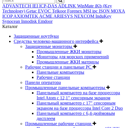
ADVANTECH
IEI
ICP-DAS
ADLINK
WinMate
iKb (Key
Technology)
Getac
EVOC
Telkoor
Forenex
MSI ipc
ISON
MOXA
ICOP
AXIOMTEK
ACME
ARIESYS
NEXCOM
InduKey
Synocean
Innodisk
Emdoor
Каталог
Защищенные ноутбуки
Средства человеко-машинного интерфейса
Защищенные мониторы
Промышленные ЖКИ мониторы
Мониторы для морских применений
Промышленные ЖКИ матрицы
Рабочие станции и панельные РС
Панельные компьютеры
Рабочие станции
Панели оператора
Промышленные панельные компьютеры
Панельный компьютер на базе процессора
Intel Atom с 12,1" сенсорным экраном
Панельный компьютер с 17" сенсорным
экраном на базе процессора Intel Core 2 Duo
Панельный компьютер с 6,4-дюймовым
дисплеем
Промышленные рабочие станции