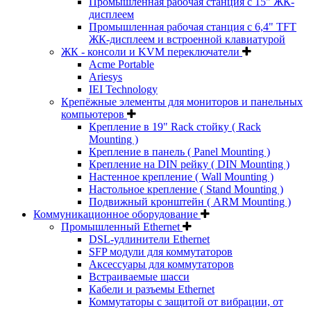
Промышленная рабочая станция с 15" ЖК-
дисплеем
Промышленная рабочая станция с 6,4" TFT
ЖК-дисплеем и встроенной клавиатурой
ЖК - консоли и KVM переключатели
Acme Portable
Ariesys
IEI Technology
Крепёжные элементы для мониторов и панельных
компьютеров
Крепление в 19" Rack стойку ( Rack
Mounting )
Крепление в панель ( Panel Mounting )
Крепление на DIN рейку ( DIN Mounting )
Настенное крепление ( Wall Mounting )
Настольное крепление ( Stand Mounting )
Подвижный кронштейн ( ARM Mounting )
Коммуникационное оборудование
Промышленный Ethernet
DSL-удлинители Ethernet
SFP модули для коммутаторов
Аксессуары для коммутаторов
Встраиваемые шасси
Кабели и разъемы Ethernet
Коммутаторы с защитой от вибрации, от