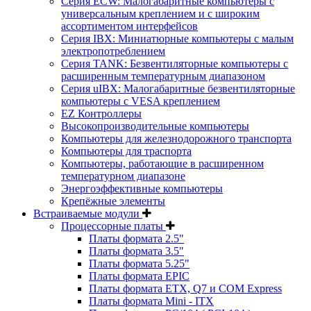
Серия ECW: Малогабаритные компьютеры с
универсальным креплением и с широким
ассортиментом интерфейсов
Серия IBX: Миниатюрные компьютеры с малым
электропотреблением
Серия TANK: Безвентиляторные компьютеры с
расширенным температурным диапазоном
Серия uIBX: Малогабаритные безвентиляторные
компьютеры с VESA креплением
EZ Контроллеры
Высокопроизводительные компьютеры
Компьютеры для железнодорожного транспорта
Компьютеры для траспорта
Компьютеры, работающие в расширенном
температурном диапазоне
Энергоэффективные компьютеры
Крепёжные элементы
Встраиваемые модули
Процессорные платы
Платы формата 2.5"
Платы формата 3.5"
Платы формата 5.25"
Платы формата EPIC
Платы формата ETX, Q7 и COM Express
Платы формата Mini - ITX