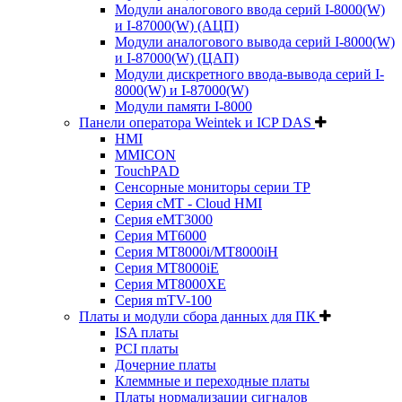
Модули аналогового ввода серий I-8000(W)
и I-87000(W) (АЦП)
Модули аналогового вывода серий I-8000(W)
и I-87000(W) (ЦАП)
Модули дискретного ввода-вывода серий I-
8000(W) и I-87000(W)
Модули памяти I-8000
Панели оператора Weintek и ICP DAS
HMI
MMICON
TouchPAD
Сенсорные мониторы серии TP
Серия cMT - Cloud HMI
Серия eMT3000
Серия MT6000
Серия MT8000i/MT8000iH
Серия MT8000iE
Серия MT8000XE
Серия mTV-100
Платы и модули сбора данных для ПК
ISA платы
PCI платы
Дочерние платы
Клеммные и переходные платы
Платы нормализации сигналов