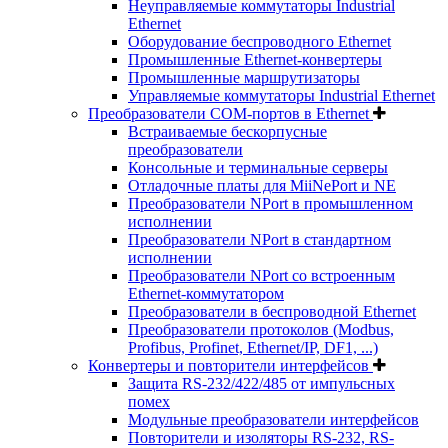
Неуправляемые коммутаторы Industrial
Ethernet
Оборудование беспроводного Ethernet
Промышленные Ethernet-конвертеры
Промышленные маршрутизаторы
Управляемые коммутаторы Industrial Ethernet
Преобразователи COM-портов в Ethernet
Встраиваемые бескорпусные
преобразователи
Консольные и терминальные серверы
Отладочные платы для MiiNePort и NE
Преобразователи NPort в промышленном
исполнении
Преобразователи NPort в стандартном
исполнении
Преобразователи NPort со встроенным
Ethernet-коммутатором
Преобразователи в беспроводной Ethernet
Преобразователи протоколов (Modbus,
Profibus, Profinet, Ethernet/IP, DF1, ...)
Конвертеры и повторители интерфейсов
Защита RS-232/422/485 от импульсных
помех
Модульные преобразователи интерфейсов
Повторители и изоляторы RS-232, RS-