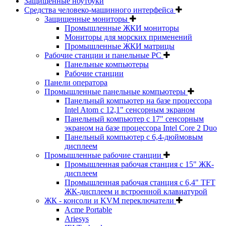
Защищенные ноутбуки
Средства человеко-машинного интерфейса
Защищенные мониторы
Промышленные ЖКИ мониторы
Мониторы для морских применений
Промышленные ЖКИ матрицы
Рабочие станции и панельные РС
Панельные компьютеры
Рабочие станции
Панели оператора
Промышленные панельные компьютеры
Панельный компьютер на базе процессора
Intel Atom с 12,1" сенсорным экраном
Панельный компьютер с 17" сенсорным
экраном на базе процессора Intel Core 2 Duo
Панельный компьютер с 6,4-дюймовым
дисплеем
Промышленные рабочие станции
Промышленная рабочая станция с 15" ЖК-
дисплеем
Промышленная рабочая станция с 6,4" TFT
ЖК-дисплеем и встроенной клавиатурой
ЖК - консоли и KVM переключатели
Acme Portable
Ariesys