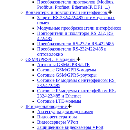
Преобразователи протоколов (Modbus,
Profibus, Profinet, Ethernet/IP, DF1, ...)
Конвертеры и повторители интерфейсов
Защита RS-232/422/485 от импульсных
помех
Модульные преобразователи интерфейсов
Повторители и изоляторы RS-232, RS-
422/485
Преобразователи RS-232 в RS-422/485
Преобразователи RS-232/422/485 в
оптоволокно
GSM/GPRS/LTE-модемы
Антенны GSM/GPRS/LTE
Сотовые GSM/GPRS-модемы
Сотовые GSM/GPRS-роутеры
Сотовые IP-модемы с интерфейсом RS-
232/422/485
Сотовые IP-модемы с интерфейсом RS-
232/422/485 и Ethernet
Сотовые LTE-модемы
IP-видеонаблюдение
Аксессуары для видеокамер
Видеорегистраторы
Видеосерверы VPort
Защищенные видеокамеры VPort