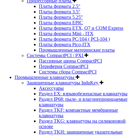
Процессорные платы
Платы формата 2.5"
Платы формата 3.5"
Платы формата 5.25"
Платы формата EPIC
Платы формата ETX, Q7 и COM Express
Платы формата Mini - ITX
Платы формата PC/104 ( PCI-104 )
Платы формата Pico-ITX
Промышленные материнские платы
Системы CompactPCI / PXI
Пассивные шины CompactPCI
Периферия CompactPCI
Системы сбора CompactPCI
Промышленные клавиатуры
Защищенные клавиатуры InduKey
Аксессуары
Раздел EX: взрывобезопасные клавиатуры
Раздел IP68: пыле- и влагонепроницаемые
клавиатуры
Раздел TKF: компактные мембранные
клавиатуры
Раздел TKG: клавиатуры на силиконовой
основе
Раздел TKH: защищенные указательные