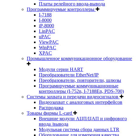
Платы релейного ввода-вывода
Программируемые контроллеры
I-7188
I-8000
iP-8000
LinPAC
uPAC
ViewPAC
WinPAC
XPAC
Промышленное коммуникационное оборудование
Модули серии HART
Преобразователи EtherNet/IP
Преобразователи, повторители, шлюзы
Програмируемые коммуникационные
контроллеры (I-752n, I-7188En, PDS-700)
Системы захвата и передачи видеосигналов
Видеозахват с аналоговых интерфейсов
Распродажа
Товары фирмы L-card
Внешние модули АЦП/ЦАП и цифрового
ввода /вывода
Модульная система сбора данных LTR
Оборудование для измерения качества