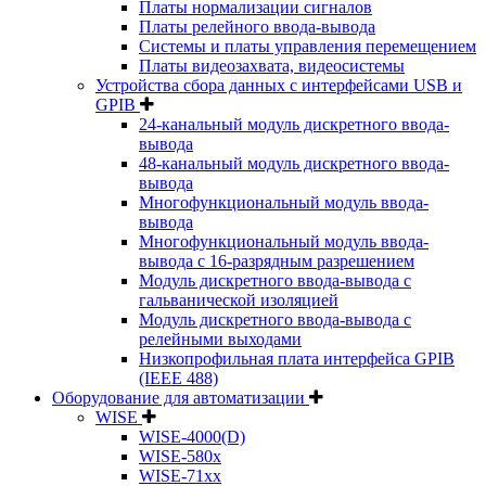
Платы нормализации сигналов
Платы релейного ввода-вывода
Системы и платы управления перемещением
Платы видеозахвата, видеосистемы
Устройства сбора данных с интерфейсами USB и
GPIB
24-канальный модуль дискретного ввода-
вывода
48-канальный модуль дискретного ввода-
вывода
Многофункциональный модуль ввода-
вывода
Многофункциональный модуль ввода-
вывода c 16-разрядным разрешением
Модуль дискретного ввода-вывода с
гальванической изоляцией
Модуль дискретного ввода-вывода с
релейными выходами
Низкопрофильная плата интерфейса GPIB
(IEEE 488)
Оборудование для автоматизации
WISE
WISE-4000(D)
WISE-580x
WISE-71xx