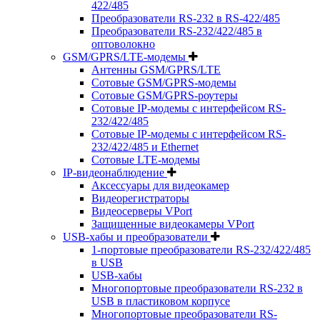
422/485
Преобразователи RS-232 в RS-422/485
Преобразователи RS-232/422/485 в
оптоволокно
GSM/GPRS/LTE-модемы
Антенны GSM/GPRS/LTE
Сотовые GSM/GPRS-модемы
Сотовые GSM/GPRS-роутеры
Сотовые IP-модемы с интерфейсом RS-
232/422/485
Сотовые IP-модемы с интерфейсом RS-
232/422/485 и Ethernet
Сотовые LTE-модемы
IP-видеонаблюдение
Аксессуары для видеокамер
Видеорегистраторы
Видеосерверы VPort
Защищенные видеокамеры VPort
USB-хабы и преобразователи
1-портовые преобразователи RS-232/422/485
в USB
USB-хабы
Многопортовые преобразователи RS-232 в
USB в пластиковом корпусе
Многопортовые преобразователи RS-