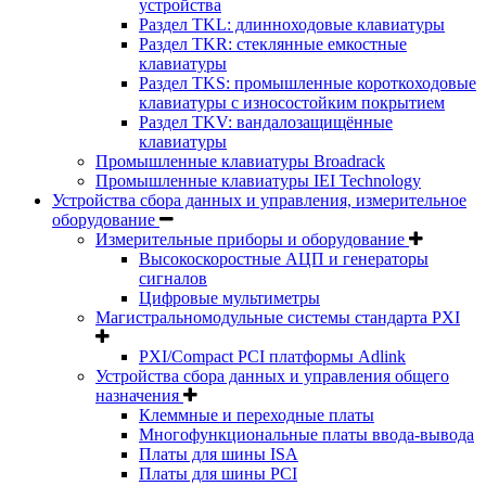
устройства
Раздел TKL: длинноходовые клавиатуры
Раздел TKR: стеклянные емкостные
клавиатуры
Раздел TKS: промышленные короткоходовые
клавиатуры с износостойким покрытием
Раздел TKV: вандалозащищённые
клавиатуры
Промышленные клавиатуры Broadrack
Промышленные клавиатуры IEI Technology
Устройства сбора данных и управления, измерительное
оборудование
Измерительные приборы и оборудование
Высокоскоростные АЦП и генераторы
сигналов
Цифровые мультиметры
Магистральномодульные системы стандарта PXI
PXI/Compact PCI платформы Adlink
Устройства сбора данных и управления общего
назначения
Клеммные и переходные платы
Многофункциональные платы ввода-вывода
Платы для шины ISA
Платы для шины PCI