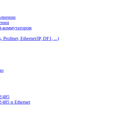
олнении
нении
et-коммутатором
ofinet, Ethernet/IP, DF1, ...)
но
2/485
485 и Ethernet