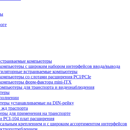
ры
оге
встраиваемые компьютеры
компьютеры с широким набором интерфейсов ввода/вывода
тиляторные встраиваемые компьютеры
компьютеры со слотами расширения PCI/PCIe
компьютеры форм-фактора mini-ITX
омпьютеры для транспорта и видеонаблюдения
ютеры
сполнении
теры устанавливаемые на DIN-рейку
 жд траспорта
ры для применения на транспорте
 PCI-104 плат расширения
сальным креплением и с широким ассортиментом интерфейсов
ектропотреблением