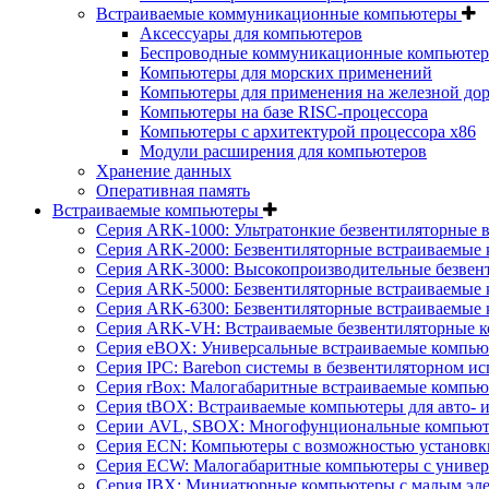
Встраиваемые коммуникационные компьютеры
Аксессуары для компьютеров
Беспроводные коммуникационные компьюте
Компьютеры для морских применений
Компьютеры для применения на железной дор
Компьютеры на базе RISC-процессора
Компьютеры с архитектурой процессора x86
Модули расширения для компьютеров
Хранение данных
Оперативная память
Встраиваемые компьютеры
Серия ARK-1000: Ультратонкие безвентиляторные 
Серия ARK-2000: Безвентиляторные встраиваемые 
Серия ARK-3000: Высокопроизводительные безвен
Серия ARK-5000: Безвентиляторные встраиваемые 
Серия ARK-6300: Безвентиляторные встраиваемые 
Серия ARK-VH: Встраиваемые безвентиляторные к
Серия eBOX: Универсальные встраиваемые компь
Серия IPC: Barebon системы в безвентиляторном и
Серия rBox: Малогабаритные встраиваемые компью
Серия tBOX: Встраиваемые компьютеры для авто- и
Серии AVL, SBOX: Многофунциональные компьюте
Серия ECN: Компьютеры с возможностью установки
Серия ECW: Малогабаритные компьютеры с универ
Серия IBX: Миниатюрные компьютеры с малым эл