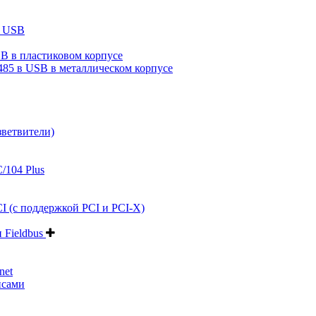
в USB
B в пластиковом корпусе
485 в USB в металлическом корпусе
зветвители)
/104 Plus
I (с поддержкой PCI и PCI-X)
и Fieldbus
net
йсами