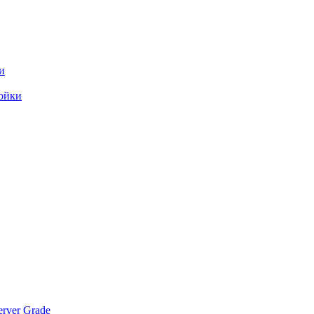
и
ойки
rver Grade