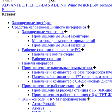
ADVANTECH
IEI
ICP-DAS
ADLINK
WinMate
iKb (Key Techno
Emdoor
Каталог
Защищенные ноутбуки
Средства человеко-машинного интерфейса
Защищенные мониторы
Промышленные ЖКИ мониторы
Мониторы для морских применений
Промышленные ЖКИ матрицы
Рабочие станции и панельные РС
Панельные компьютеры
Рабочие станции
Панели оператора
Промышленные панельные компьютеры
Панельный компьютер на базе процессора Inte
Панельный компьютер с 17" сенсорным экраном
Панельный компьютер с 6,4-дюймовым диспл
Промышленные рабочие станции
Промышленная рабочая станция с 15" ЖК-ди
Промышленная рабочая станция с 6,4" TFT Ж
ЖК - консоли и KVM переключатели
Acme Portable
Ariesys