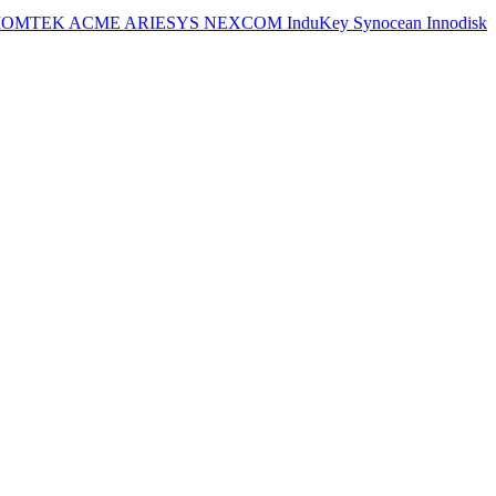
IOMTEK
ACME
ARIESYS
NEXCOM
InduKey
Synocean
Innodisk