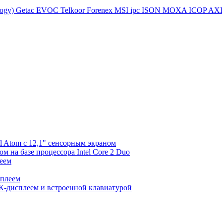
logy)
Getac
EVOC
Telkoor
Forenex
MSI ipc
ISON
MOXA
ICOP
AX
l Atom с 12,1" сенсорным экраном
 на базе процессора Intel Core 2 Duo
еем
сплеем
К-дисплеем и встроенной клавиатурой