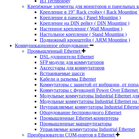
IEI Technology
Крепёжные элементы для мониторов и панельных 
Крепление в 19" Rack стойку ( Rack Mounting 
Крепление в панель ( Panel Mounting )
Крепление на DIN рейку ( DIN Mounting )
Настенное крепление ( Wall Mounting )
Настольное крепление ( Stand Mounting )
Подвижный кронштейн ( ARM Mounting )
Коммуникационное оборудование
Промышленный Ethernet
DSL-удлинители Ethernet
SFP модули для коммутаторов
Аксессуары для коммутаторов
Встраиваемые шасси
Кабели и разъемы Ethernet
Коммутаторы с защитой от вибрации, от попа
Коммутаторы с функцией Power Over Ethernet 
Модульные коммутаторы Industrial Ethernet для
Модульные коммутаторы Industrial Ethernet на
Неуправляемые коммутаторы Industrial Etherne
Оборудование беспроводного Ethernet
Промышленные Ethernet-конвертеры
Промышленные маршрутизаторы
Управляемые коммутаторы Industrial Ethernet
Преобразователи COM-портов в Ethernet