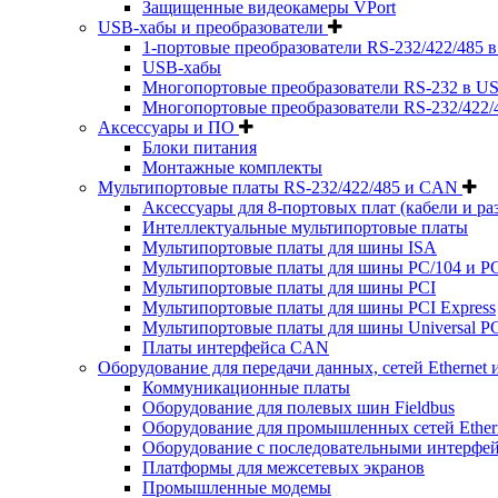
Защищенные видеокамеры VPort
USB-хабы и преобразователи
1-портовые преобразователи RS-232/422/485 
USB-хабы
Многопортовые преобразователи RS-232 в US
Многопортовые преобразователи RS-232/422/
Аксессуары и ПО
Блоки питания
Монтажные комплекты
Мультипортовые платы RS-232/422/485 и CAN
Аксессуары для 8-портовых плат (кабели и ра
Интеллектуальные мультипортовые платы
Мультипортовые платы для шины ISA
Мультипортовые платы для шины PC/104 и PC
Мультипортовые платы для шины PCI
Мультипортовые платы для шины PCI Express
Мультипортовые платы для шины Universal PC
Платы интерфейса CAN
Оборудование для передачи данных, сетей Ethernet 
Коммуникационные платы
Оборудование для полевых шин Fieldbus
Оборудование для промышленных сетей Ether
Оборудование с последовательными интерфе
Платформы для межсетевых экранов
Промышленные модемы