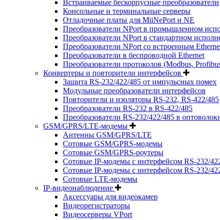
Встраиваемые бескорпусные преобразователи
Консольные и терминальные серверы
Отладочные платы для MiiNePort и NE
Преобразователи NPort в промышленном исп
Преобразователи NPort в стандартном испол
Преобразователи NPort со встроенным Ethern
Преобразователи в беспроводной Ethernet
Преобразователи протоколов (Modbus, Profibus, Pr
Конвертеры и повторители интерфейсов
Защита RS-232/422/485 от импульсных помех
Модульные преобразователи интерфейсов
Повторители и изоляторы RS-232, RS-422/485
Преобразователи RS-232 в RS-422/485
Преобразователи RS-232/422/485 в оптоволок
GSM/GPRS/LTE-модемы
Антенны GSM/GPRS/LTE
Сотовые GSM/GPRS-модемы
Сотовые GSM/GPRS-роутеры
Сотовые IP-модемы с интерфейсом RS-232/42
Сотовые IP-модемы с интерфейсом RS-232/422/
Сотовые LTE-модемы
IP-видеонаблюдение
Аксессуары для видеокамер
Видеорегистраторы
Видеосерверы VPort